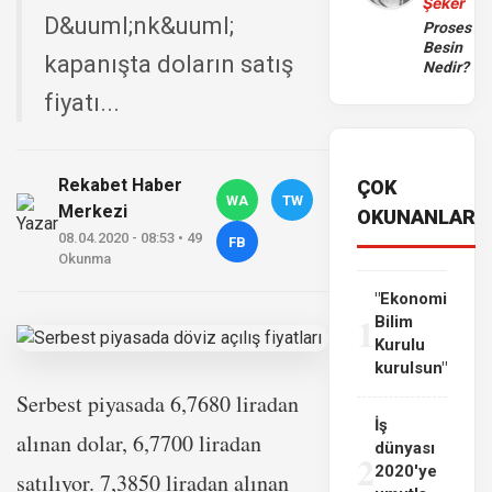
Şeker
D&uuml;nk&uuml;
Proses
Besin
kapanışta doların satış
Nedir?
fiyatı...
Rekabet Haber
ÇOK
WA
TW
Merkezi
OKUNANLAR
08.04.2020 - 08:53 • 49
FB
Okunma
"Ekonomi
1
Bilim
Kurulu
kurulsun"
Serbest piyasada 6,7680 liradan
İş
alınan dolar, 6,7700 liradan
dünyası
2
2020'ye
satılıyor. 7,3850 liradan alınan