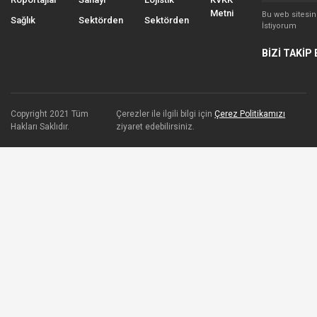
Metni
Bu web sitesi
Sağlık
Sektörden
Sektörden
İstiyorum
BİZİ TAKİP 
Copyright 2021 Tüm
Çerezler ile ilgili bilgi için
Çerez Politikamızı
Hakları Saklıdır.
ziyaret edebilirsiniz.