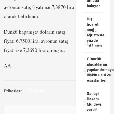
umutla
avronun satış fiyatı ise 7,3870 lira
bakıyor
olarak belirlendi.
Dış
ticaret
3
açığı,
Dünkü kapanışta doların satış
ağustosta
fiyatı 6,7500 lira, avronun satış
yüzde
168 arttı
fiyatı ise 7,3690 lira olmuştu.
Gümrük
AA
alacaklarını
4
yapılandırmaya
ilişkin usul ve
esaslar bel...
Etiketler:
#EKONOMİ
Sanayi
5
Bakanı
Müjdeyi
verdi!