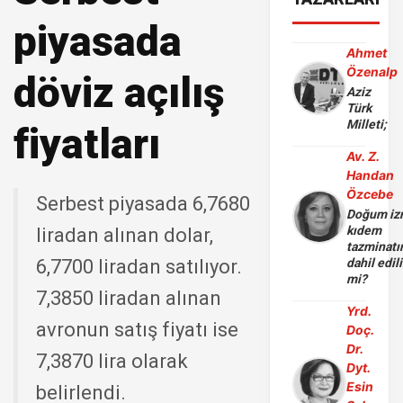
piyasada
Ahmet
Özenalp
döviz açılış
Aziz
Türk
Milleti;
fiyatları
Av. Z.
Handan
Özcebe
Serbest piyasada 6,7680
Doğum iz
kıdem
liradan alınan dolar,
tazminatı
6,7700 liradan satılıyor.
dahil edili
mi?
7,3850 liradan alınan
Yrd.
avronun satış fiyatı ise
Doç.
Dr.
7,3870 lira olarak
Dyt.
Esin
belirlendi.