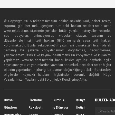
© Copyrigth 2016 rekabet.net tüm hakları saklıdır. Kod, haber, resim,
röportaj gibi her türlü içeriğinin tüm telif hakları rekabet.net’e aittir.
www.rekabet.net sitesinde yer alan bütün yazılar, materyaller, resimler,
ses dosyaları, animasyonlar, videolar, dizayn, tasarım ve
düzenlemelerimizin telif hakları 5846 numaralı yasa telif hakları
korunmaktadır. Bunlar rekabet.net’in yazılı izni olmaksızın ticari olarak
herhangi bir şekilde kopyalanamaz, dağıtılamaz, değiştirilemez,
yayınlanamaz. İzinsiz ve kaynak belirtilmeksizin kopyalama ve kullanımı
yapılamaz. www.rekabet.net’teki harici linkler ayrı bir sayfada açılır.
Yayınlanan yazı ve yorumlardan yazarları sorumludur. rekabet.net’te hiçbir
bildirim yapmadan, herhangi bir zaman değişikliğe gidebilir. Bu sitedeki
bilgilerden kaynaklı hataların hiçbirinden sorumlu değildir. Köşe
Yazarlarımızın Yazılarındaki Sorumluluk Kendilerine Aittir.
Bursa
Ekonomi
Gümrük
Künye
BÜLTEN AB
Gündem
Rekabet
İş Dünyası
İletişim
Röportajlar
Sanayi
Lojistik
KVKK