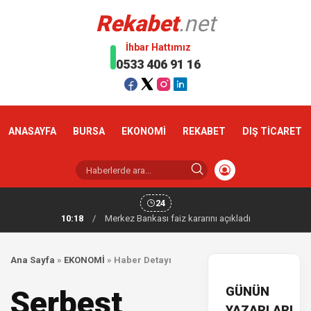
Rekabet
.net
İhbar Hattımız
0533 406 91 16
ANASAYFA
BURSA
EKONOMİ
REKABET
DIŞ TİCARET
24
10:18
/
Merkez Bankası faiz kararını açıkladı
Ana Sayfa
»
EKONOMİ
»
Haber Detayı
GÜNÜN
Serbest
YAZARLARI