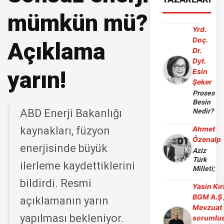
mümkün mü?
Yrd.
Doç.
Açıklama
Dr.
Dyt.
yarın!
Esin
Şeker
Proses
Besin
ABD Enerji Bakanlığı
Nedir?
kaynakları, füzyon
Ahmet
Özenalp
enerjisinde büyük
Aziz
Türk
ilerleme kaydettiklerini
Milleti;
bildirdi. Resmi
Yasin Kır
BGM A.Ş 
açıklamanın yarın
Mevzuat
yapılması bekleniyor.
sorumlu