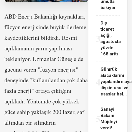
umutla
bakıyor
ABD Enerji Bakanlığı kaynakları,
Dış
füzyon enerjisinde büyük ilerleme
ticaret
3
açığı,
kaydettiklerini bildirdi. Resmi
ağustosta
açıklamanın yarın yapılması
yüzde
168 arttı
bekleniyor. Uzmanlar Güneş'e de
gücünü veren "füzyon enerjisi"
Gümrük
alacaklarını
4
deneyinde "kullanılandan çok daha
yapılandırmaya
ilişkin usul ve
fazla enerji" ortaya çıktığını
esaslar bel...
açıkladı. Yöntemde çok yüksek
Sanayi
güce sahip yaklaşık 200 lazer, saf
5
Bakanı
altından bir silindirin
Müjdeyi
verdi!