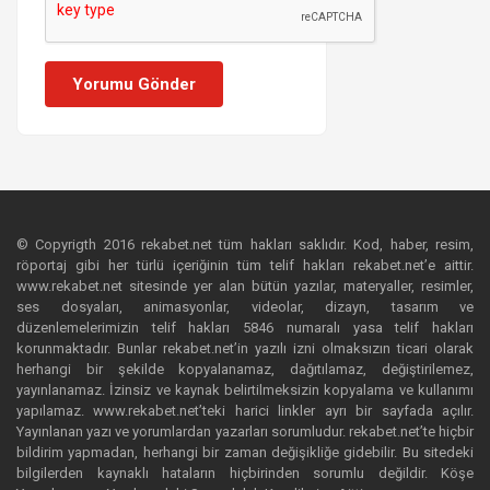
Yorumu Gönder
© Copyrigth 2016 rekabet.net tüm hakları saklıdır. Kod, haber, resim,
röportaj gibi her türlü içeriğinin tüm telif hakları rekabet.net’e aittir.
www.rekabet.net sitesinde yer alan bütün yazılar, materyaller, resimler,
ses dosyaları, animasyonlar, videolar, dizayn, tasarım ve
düzenlemelerimizin telif hakları 5846 numaralı yasa telif hakları
korunmaktadır. Bunlar rekabet.net’in yazılı izni olmaksızın ticari olarak
herhangi bir şekilde kopyalanamaz, dağıtılamaz, değiştirilemez,
yayınlanamaz. İzinsiz ve kaynak belirtilmeksizin kopyalama ve kullanımı
yapılamaz. www.rekabet.net’teki harici linkler ayrı bir sayfada açılır.
Yayınlanan yazı ve yorumlardan yazarları sorumludur. rekabet.net’te hiçbir
bildirim yapmadan, herhangi bir zaman değişikliğe gidebilir. Bu sitedeki
bilgilerden kaynaklı hataların hiçbirinden sorumlu değildir. Köşe