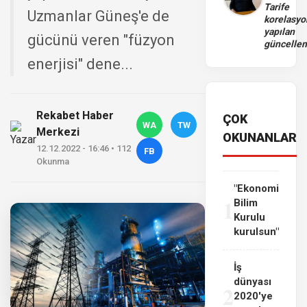
Tarife
Uzmanlar Güneş'e de
korelasy
yapılan
gücünü veren "füzyon
güncelle
enerjisi" dene...
Rekabet Haber
ÇOK
WA
TW
Merkezi
OKUNANLAR
12.12.2022 - 16:46 • 112
FB
Okunma
"Ekonomi
1
Bilim
Kurulu
kurulsun"
İş
dünyası
2
2020'ye