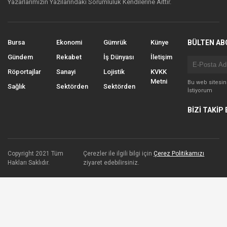
Yazarlarımızın Yazılarındaki Sorumluluk Kendilerine Aittir.
Bursa
Ekonomi
Gümrük
Künye
BÜLTEN AB
Gündem
Rekabet
İş Dünyası
İletişim
Röportajlar
Sanayi
Lojistik
KVKK
Metni
Bu web sitesi
Sağlık
Sektörden
Sektörden
İstiyorum
BİZİ TAKİP 
Copyright 2021 Tüm
Çerezler ile ilgili bilgi için
Çerez Politikamızı
Hakları Saklıdır.
ziyaret edebilirsiniz.