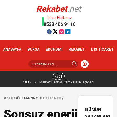
Rekabet
.net
İhbar Hattımız
0533 406 91 16
ANASAYFA
BURSA
EKONOMİ
REKABET
DIŞ TİCARET
24
10:18
/
Merkez Bankası faiz kararını açıkladı
Ana Sayfa
»
EKONOMİ
»
Haber Detayı
GÜNÜN
Sonsuz enerji
YAZARLARI