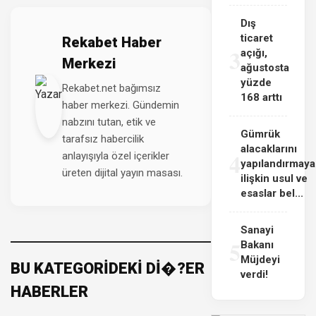
Dış
ticaret
Rekabet Haber
3
açığı,
Merkezi
ağustosta
yüzde
Rekabet.net bağımsız
168 arttı
haber merkezi. Gündemin
nabzını tutan, etik ve
Gümrük
tarafsız habercilik
alacaklarını
4
anlayışıyla özel içerikler
yapılandırmaya
üreten dijital yayın masası.
ilişkin usul ve
esaslar bel...
Sanayi
5
Bakanı
Müjdeyi
BU KATEGORİDEKİ Dİ�?ER
verdi!
HABERLER