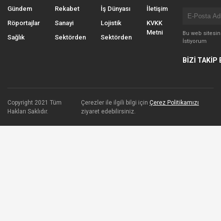
Gündem
Rekabet
İş Dünyası
İletişim
Röportajlar
Sanayi
Lojistik
KVKK
Metni
Bu web sitesi
Sağlık
Sektörden
Sektörden
İstiyorum
BİZİ TAKİP 
Copyright 2021 Tüm
Çerezler ile ilgili bilgi için
Çerez Politikamızı
Hakları Saklıdır.
ziyaret edebilirsiniz.