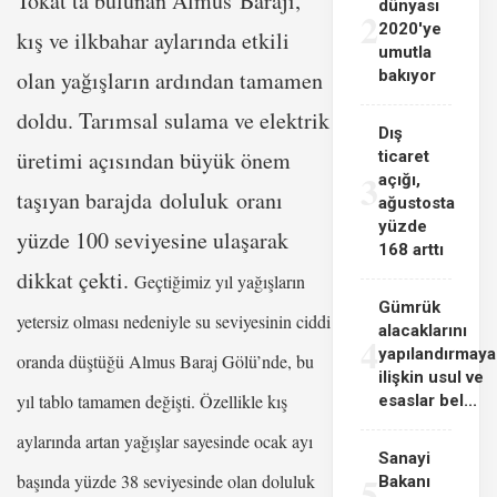
Tokat’ta bulunan Almus Barajı,
dünyası
2
2020'ye
kış ve ilkbahar aylarında etkili
umutla
olan yağışların ardından tamamen
bakıyor
doldu. Tarımsal sulama ve elektrik
Dış
üretimi açısından büyük önem
ticaret
3
açığı,
taşıyan barajda doluluk oranı
ağustosta
yüzde
yüzde 100 seviyesine ulaşarak
168 arttı
dikkat çekti.
Geçtiğimiz yıl yağışların
Gümrük
yetersiz olması nedeniyle su seviyesinin ciddi
alacaklarını
4
yapılandırmaya
oranda düştüğü Almus Baraj Gölü’nde, bu
ilişkin usul ve
yıl tablo tamamen değişti. Özellikle kış
esaslar bel...
aylarında artan yağışlar sayesinde ocak ayı
Sanayi
5
başında yüzde 38 seviyesinde olan doluluk
Bakanı