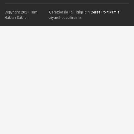
Copyright 2021 Tüm
Çerezler ile ilgili bilgi için
Çerez Politikamızı
Hakları Saklıdır.
ziyaret edebilirsiniz.