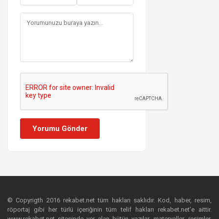
Yorumu Gönder
© Copyrigth 2016 rekabet.net tüm hakları saklıdır. Kod, haber, resim,
röportaj gibi her türlü içeriğinin tüm telif hakları rekabet.net’e aittir.
www.rekabet.net sitesinde yer alan bütün yazılar, materyaller, resimler,