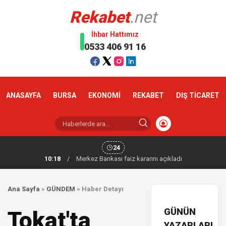
Rekabet
.net
İhbar Hattımız
0533 406 91 16
ANASAYFA
BURSA
EKONOMİ
REKABET
DIŞ TİCARET
24
10:18
/
Merkez Bankası faiz kararını açıkladı
Ana Sayfa
»
GÜNDEM
»
Haber Detayı
GÜNÜN
Tokat'ta
YAZARLARI