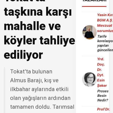
taşkına karşı
Yasin Kır
BGM A.Ş 
mahalle ve
Mevzuat
sorumlu
köyler tahliye
Tarife
korelasy
yapılan
ediliyor
güncelle
Yrd.
Doç.
Dr.
Tokat’ta bulunan
Dyt.
Almus Barajı, kış ve
Esin
Şeker
ilkbahar aylarında etkili
Proses
Besin
olan yağışların ardından
Nedir?
tamamen doldu. Tarımsal
Prof Dr.