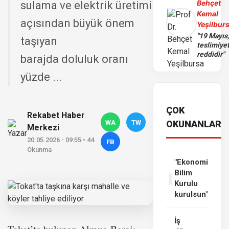
Behçet
sulama ve elektrik üretimi
Kemal
açısından büyük önem
Yeşilbur
"19 Mayıs
taşıyan
teslimiye
reddidir"
barajda doluluk oranı
yüzde ...
ÇOK
Rekabet Haber
WA
TW
OKUNANLAR
Merkezi
20.05.2026 - 09:55 • 44
FB
Okunma
"Ekonomi
1
Bilim
Kurulu
kurulsun"
İş