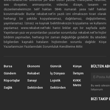
ses dosyaları, animasyonlar, videolar, dizayn, tasarım ve
düzenlemelerimizin telif hakları 5846 numaralı yasa telif hakları
korunmaktadır. Bunlar rekabet.net’in yazılı izni olmaksızın ticari olarak
herhangi bir şekilde kopyalanamaz, dağıtılamaz, değiştirilemez,
yayınlanamaz. İzinsiz ve kaynak belirtilmeksizin kopyalama ve kullanımı
yapılamaz. www.rekabet.net’teki harici linkler ayrı bir sayfada açılır.
Yayınlanan yazı ve yorumlardan yazarları sorumludur. rekabet.net’te hiçbir
bildirim yapmadan, herhangi bir zaman değişikliğe gidebilir. Bu sitedeki
bilgilerden kaynaklı hataların hiçbirinden sorumlu değildir. Köşe
Yazarlarımızın Yazılarındaki Sorumluluk Kendilerine Aittir.
Bursa
Ekonomi
Gümrük
Künye
BÜLTEN AB
Gündem
Rekabet
İş Dünyası
İletişim
Röportajlar
Sanayi
Lojistik
KVKK
Metni
Bu web sitesi
Sağlık
Sektörden
Sektörden
İstiyorum
BİZİ TAKİP 