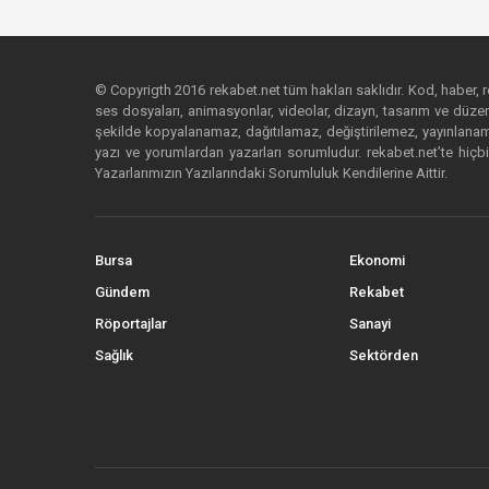
© Copyrigth 2016 rekabet.net tüm hakları saklıdır. Kod, haber, res
ses dosyaları, animasyonlar, videolar, dizayn, tasarım ve düzenl
şekilde kopyalanamaz, dağıtılamaz, değiştirilemez, yayınlanamaz
yazı ve yorumlardan yazarları sorumludur. rekabet.net’te hiçbi
Yazarlarımızın Yazılarındaki Sorumluluk Kendilerine Aittir.
Bursa
Ekonomi
Gündem
Rekabet
Röportajlar
Sanayi
Sağlık
Sektörden