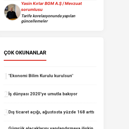
Yasin Kırlar BGM A.Ş / Mevzuat
sorumlusu
Tarife korelasyonunda yapılan
güncellemeler
ÇOK OKUNANLAR
1
"Ekonomi Bilim Kurulu kurulsun"
2
İş dünyası 2020'ye umutla bakıyor
3
Dış ticaret açığı, ağustosta yüzde 168 arttı
Gümrük alacaklarını yapılandırmaya ilişkin