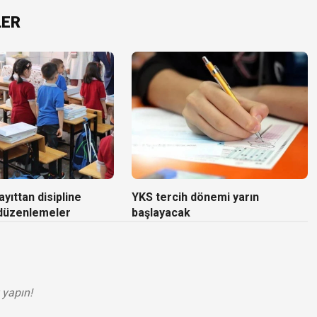
LER
yıttan disipline
YKS tercih dönemi yarın
 düzenlemeler
başlayacak
 yapın!