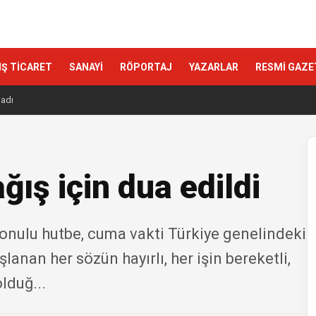
IŞ TİCARET
SANAYİ
RÖPORTAJ
YAZARLAR
RESMİ GAZE
ladı
ış için dua edildi
onulu hutbe, cuma vakti Türkiye genelindeki
anan her sözün hayırlı, her işin bereketli,
lduğ...