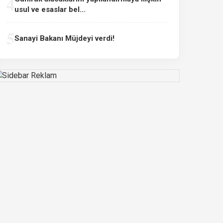
4
usul ve esaslar bel...
5
Sanayi Bakanı Müjdeyi verdi!