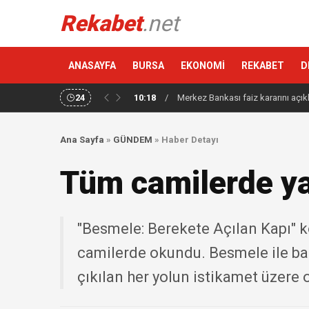
Rekabet
.net
ANASAYFA
BURSA
EKONOMİ
REKABET
D
24
10:18
/
Merkez Bankası faiz kararını açık
Ana Sayfa
»
GÜNDEM
»
Haber Detayı
Tüm camilerde yağ
"Besmele: Berekete Açılan Kapı" k
camilerde okundu. Besmele ile başl
çıkılan her yolun istikamet üzere o