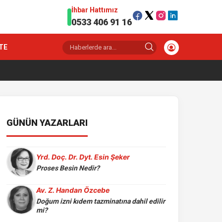
İhbar Hattımız
0533 406 91 16
TE
GÜNÜN YAZARLARI
Yrd. Doç. Dr. Dyt. Esin Şeker
Proses Besin Nedir?
Av. Z. Handan Özcebe
Doğum izni kıdem tazminatına dahil edilir
mi?