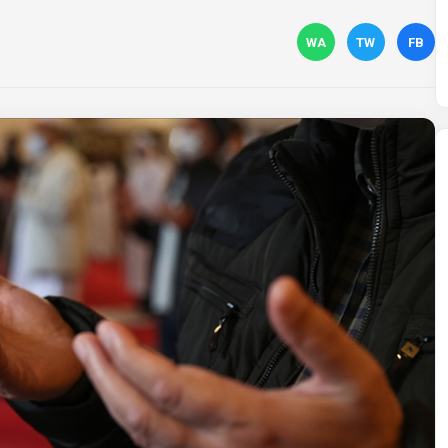
WA
TW
FB