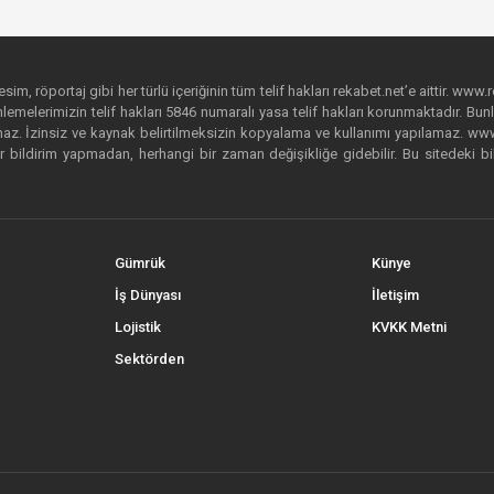
im, röportaj gibi her türlü içeriğinin tüm telif hakları rekabet.net’e aittir. www.r
emelerimizin telif hakları 5846 numaralı yasa telif hakları korunmaktadır. Bunlar
. İzinsiz ve kaynak belirtilmeksizin kopyalama ve kullanımı yapılamaz. www.rek
r bildirim yapmadan, herhangi bir zaman değişikliğe gidebilir. Bu sitedeki bi
Gümrük
Künye
İş Dünyası
İletişim
Lojistik
KVKK Metni
Sektörden