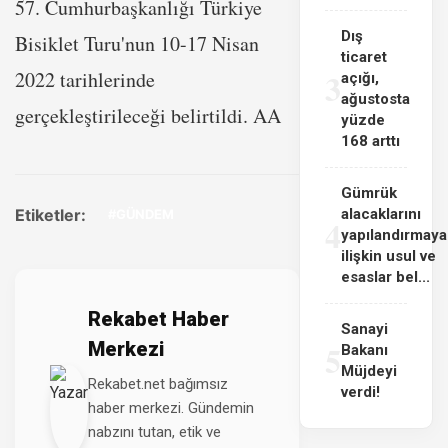
57. Cumhurbaşkanlığı Türkiye
Dış
Bisiklet Turu'nun 10-17 Nisan
ticaret
3
2022 tarihlerinde
açığı,
ağustosta
gerçekleştirileceği belirtildi. AA
yüzde
168 arttı
Gümrük
Etiketler:
alacaklarını
#GÜNDEM
4
yapılandırmaya
ilişkin usul ve
esaslar bel...
Rekabet Haber
Sanayi
Merkezi
5
Bakanı
Müjdeyi
Rekabet.net bağımsız
verdi!
haber merkezi. Gündemin
nabzını tutan, etik ve