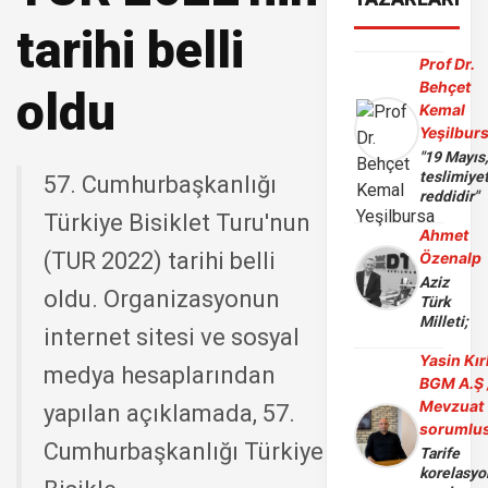
tarihi belli
Prof Dr.
Behçet
oldu
Kemal
Yeşilbur
"19 Mayıs
teslimiye
57. Cumhurbaşkanlığı
reddidir"
Türkiye Bisiklet Turu'nun
Ahmet
(TUR 2022) tarihi belli
Özenalp
Aziz
oldu. Organizasyonun
Türk
Milleti;
internet sitesi ve sosyal
Yasin Kır
medya hesaplarından
BGM A.Ş 
Mevzuat
yapılan açıklamada, 57.
sorumlu
Cumhurbaşkanlığı Türkiye
Tarife
korelasy