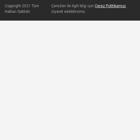
Copyright 2021 Tüm
Çerezler ile ilgili bilgi için
Çerez Politikamızı
Hakları Saklıdır.
ziyaret edebilirsiniz.