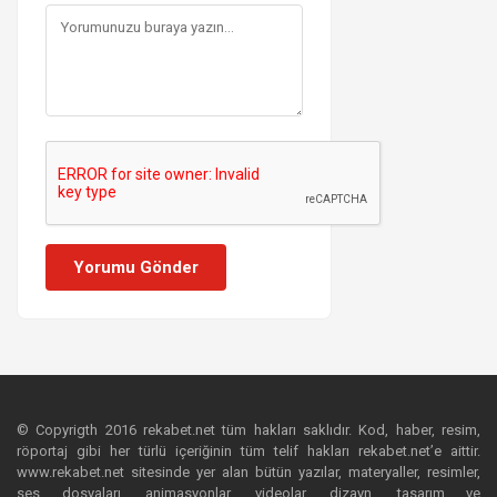
Yorumu Gönder
© Copyrigth 2016 rekabet.net tüm hakları saklıdır. Kod, haber, resim,
röportaj gibi her türlü içeriğinin tüm telif hakları rekabet.net’e aittir.
www.rekabet.net sitesinde yer alan bütün yazılar, materyaller, resimler,
ses dosyaları, animasyonlar, videolar, dizayn, tasarım ve