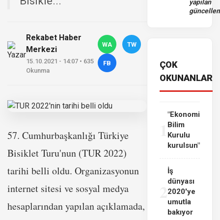
Bisikle...
yapılan
güncelle
Rekabet Haber
WA
TW
Merkezi
15.10.2021 - 14:07 • 635
FB
ÇOK
Okunma
OKUNANLAR
"Ekonomi
1
Bilim
57. Cumhurbaşkanlığı Türkiye
Kurulu
kurulsun"
Bisiklet Turu'nun (TUR 2022)
tarihi belli oldu. Organizasyonun
İş
dünyası
2
internet sitesi ve sosyal medya
2020'ye
umutla
hesaplarından yapılan açıklamada,
bakıyor