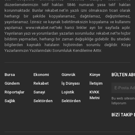
düzenlemelerimizin telif hakları 5846 numaralı yasa telif hakları
korunmaktadır. Bunlar rekabet.net’in yazılı izni olmaksızın ticari olarak
herhangi bir şekilde kopyalanamaz, dağıtılamaz, değiştirilemez,
yayınlanamaz. İzinsiz ve kaynak belirtilmeksizin kopyalama ve kullanımı
yapılamaz. www.rekabet.net’teki harici linkler ayrı bir sayfada açılır.
Yayınlanan yazı ve yorumlardan yazarları sorumludur. rekabet.net’te hiçbir
bildirim yapmadan, herhangi bir zaman değişikliğe gidebilir. Bu sitedeki
bilgilerden kaynaklı hataların hiçbirinden sorumlu değildir. Köşe
Yazarlarımızın Yazılarındaki Sorumluluk Kendilerine Aittir.
Bursa
Ekonomi
Gümrük
Künye
BÜLTEN AB
Gündem
Rekabet
İş Dünyası
İletişim
Röportajlar
Sanayi
Lojistik
KVKK
Metni
Bu web sitesi
Sağlık
Sektörden
Sektörden
İstiyorum
BİZİ TAKİP 