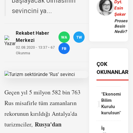
başlayacak olmasının
Dyt.
Esin
sevincini ya...
Şeker
Proses
Besin
Nedir?
Rekabet Haber
WA
TW
Merkezi
02.08.2020 - 13:37 • 67
FB
Okunma
ÇOK
OKUNANLAR
Geçen yıl 5 milyon 582 bin 763
"Ekonomi
1
Bilim
Rus misafirle tüm zamanların
Kurulu
rekorunun kırıldığı Antalya'da
kurulsun"
Rusya'dan
turizmciler,
İş