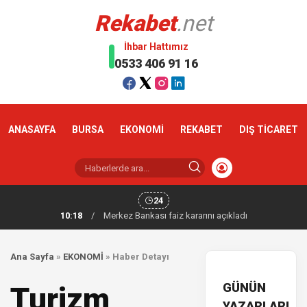
Rekabet
.net
İhbar Hattımız
0533 406 91 16
ANASAYFA
BURSA
EKONOMİ
REKABET
DIŞ TİCARET
24
10:18
/
Merkez Bankası faiz kararını açıkladı
Ana Sayfa
»
EKONOMİ
»
Haber Detayı
GÜNÜN
Turizm
YAZARLARI