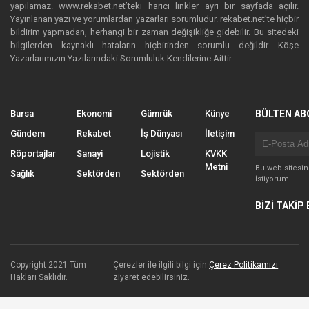
yapılamaz. www.rekabet.net’teki harici linkler ayrı bir sayfada açılır.
Yayınlanan yazı ve yorumlardan yazarları sorumludur. rekabet.net’te hiçbir
bildirim yapmadan, herhangi bir zaman değişikliğe gidebilir. Bu sitedeki
bilgilerden kaynaklı hataların hiçbirinden sorumlu değildir. Köşe
Yazarlarımızın Yazılarındaki Sorumluluk Kendilerine Aittir.
Bursa
Ekonomi
Gümrük
Künye
BÜLTEN AB
Gündem
Rekabet
İş Dünyası
İletişim
Röportajlar
Sanayi
Lojistik
KVKK
Metni
Bu web sitesi
Sağlık
Sektörden
Sektörden
İstiyorum
BİZİ TAKİP 
Copyright 2021 Tüm
Çerezler ile ilgili bilgi için
Çerez Politikamızı
Hakları Saklıdır.
ziyaret edebilirsiniz.