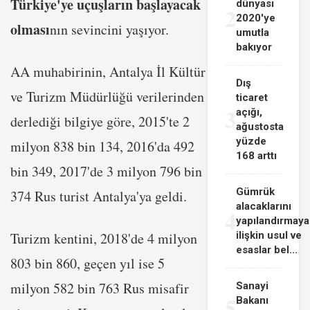
Türkiye'ye uçuşların başlayacak
dünyası
2
2020'ye
olması
nın sevincini yaşıyor.
umutla
bakıyor
AA muhabirinin, Antalya İl Kültür
Dış
ve Turizm Müdürlüğü verilerinden
ticaret
3
açığı,
derlediği bilgiye göre, 2015'te 2
ağustosta
yüzde
milyon 838 bin 134, 2016'da 492
168 arttı
bin 349, 2017'de 3 milyon 796 bin
Gümrük
374 Rus turist Antalya'ya geldi.
alacaklarını
4
yapılandırmaya
Turizm kentini, 2018'de 4 milyon
ilişkin usul ve
esaslar bel...
803 bin 860, geçen yıl ise 5
milyon 582 bin 763 Rus misafir
Sanayi
5
Bakanı