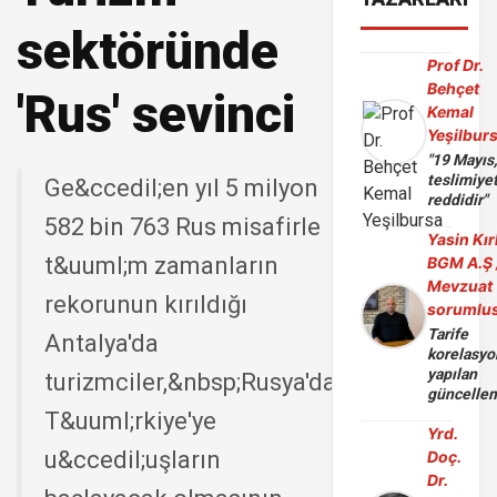
sektöründe
Prof Dr.
Behçet
'Rus' sevinci
Kemal
Yeşilbur
"19 Mayıs
teslimiye
Ge&ccedil;en yıl 5 milyon
reddidir"
582 bin 763 Rus misafirle
Yasin Kır
t&uuml;m zamanların
BGM A.Ş 
Mevzuat
rekorunun kırıldığı
sorumlu
Tarife
Antalya'da
korelasy
yapılan
turizmciler,&nbsp;Rusya'dan
güncelle
T&uuml;rkiye'ye
Yrd.
u&ccedil;uşların
Doç.
Dr.