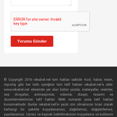
Yorumu Gönder
© Copyrigth 2016 rekabet.net tüm hakları saklıdır. Kod, haber, resim,
röportaj gibi her türlü içeriğinin tüm telif hakları rekabet.net’e aittir.
www.rekabet.net sitesinde yer alan bütün yazılar, materyaller, resimler,
ses dosyaları, animasyonlar, videolar, dizayn, tasarım ve
düzenlemelerimizin telif hakları 5846 numaralı yasa telif hakları
korunmaktadır. Bunlar rekabet.net’in yazılı izni olmaksızın ticari olarak
herhangi bir şekilde kopyalanamaz, dağıtılamaz, değiştirilemez,
yayınlanamaz. İzinsiz ve kaynak belirtilmeksizin kopyalama ve kullanımı