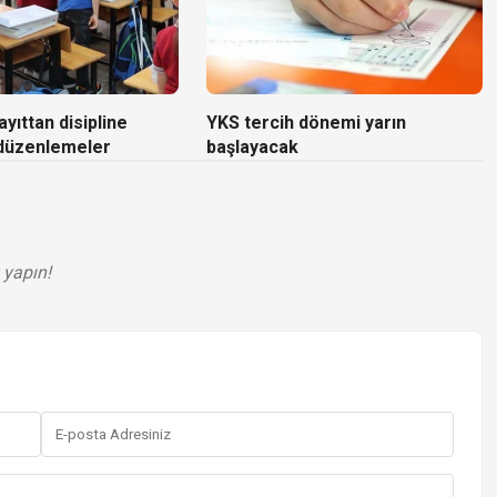
yıttan disipline
YKS tercih dönemi yarın
 düzenlemeler
başlayacak
 yapın!