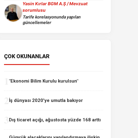
Yasin Kırlar BGM A.Ş / Mevzuat
sorumlusu
Tarife korelasyonunda yapılan
güncellemeler
ÇOK OKUNANLAR
1
"Ekonomi Bilim Kurulu kurulsun"
2
İş dünyası 2020'ye umutla bakıyor
3
Dış ticaret açığı, ağustosta yüzde 168 arttı
Gümrük alacaklarını yapılandırmaya ilişkin