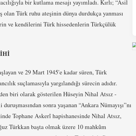
acılığıyla bir kutlama mesajı yayımladı. Kırlı; “Asil
ış olan Türk ruhu ateşinin dünya durdukça yanması
rin ve kendilerini Türk hissedenlerin Türkçülük
İHİ
başlayan ve 29 Mart 1945'e kadar süren, Türk
ancılık suçlamasıyla yargılandığı sürecin adıdır.
en biri olarak gösterilen Hüseyin Nihal Atsız -
hli duruşmasından sonra yaşanan “Ankara Nümayışı”nı
hinde Tophane Askerî hapishanesinde Nihal Atsız,
Oğuz Türkkan başta olmak üzere 10 mahkûm