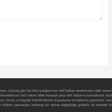
im, röportaj gibi her türlü içeriğinin tüm telif hakları rekabet.net’e aittir. www.r
emelerimizin telif hakları 5846 numaralı yasa telif hakları korunmaktadır. Bunlar
. İzinsiz ve kaynak belirtilmeksizin kopyalama ve kullanımı yapılamaz. www.rek
r bildirim yapmadan, herhangi bir zaman değişikliğe gidebilir. Bu sitedeki bi