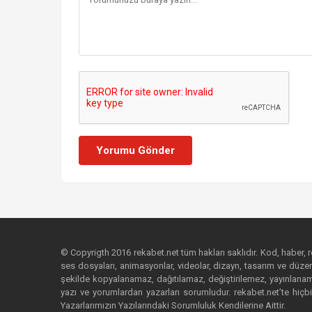
Yorumu Gönder
© Copyrigth 2016 rekabet.net tüm hakları saklıdır. Kod, haber, res
ses dosyaları, animasyonlar, videolar, dizayn, tasarım ve düzenl
şekilde kopyalanamaz, dağıtılamaz, değiştirilemez, yayınlanamaz
yazı ve yorumlardan yazarları sorumludur. rekabet.net’te hiçbi
Yazarlarımızın Yazılarındaki Sorumluluk Kendilerine Aittir.