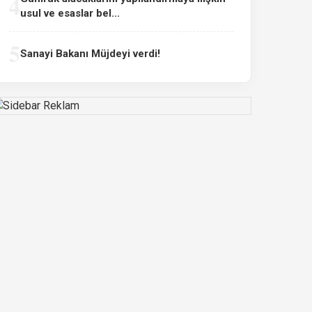
4
usul ve esaslar bel...
5
Sanayi Bakanı Müjdeyi verdi!