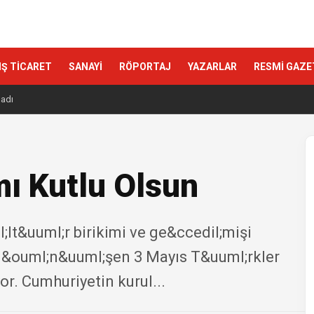
IŞ TİCARET
SANAYİ
RÖPORTAJ
YAZARLAR
RESMİ GAZE
ladı
ı Kutlu Olsun
;lt&uuml;r birikimi ve ge&ccedil;mişi
d&ouml;n&uuml;şen 3 Mayıs T&uuml;rkler
r. Cumhuriyetin kurul...