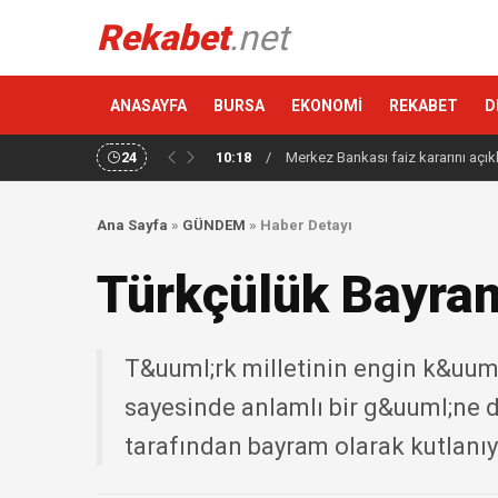
Rekabet
.net
ANASAYFA
BURSA
EKONOMİ
REKABET
D
24
10:18
/
Merkez Bankası faiz kararını açık
Ana Sayfa
»
GÜNDEM
»
Haber Detayı
Türkçülük Bayram
T&uuml;rk milletinin engin k&uuml
sayesinde anlamlı bir g&uuml;ne 
tarafından bayram olarak kutlanıyo