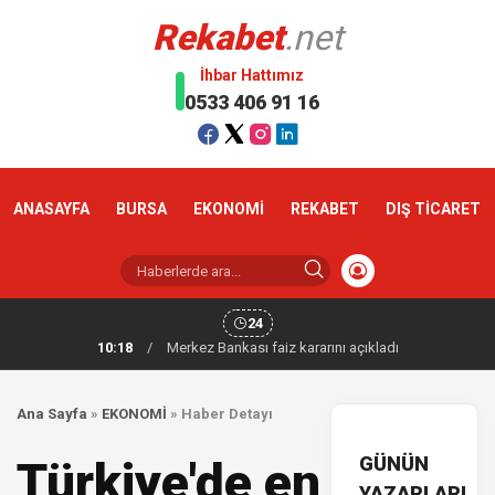
Rekabet
.net
İhbar Hattımız
0533 406 91 16
ANASAYFA
BURSA
EKONOMİ
REKABET
DIŞ TİCARET
24
10:18
/
Merkez Bankası faiz kararını açıkladı
Ana Sayfa
»
EKONOMİ
»
Haber Detayı
GÜNÜN
Türkiye'de en
YAZARLARI