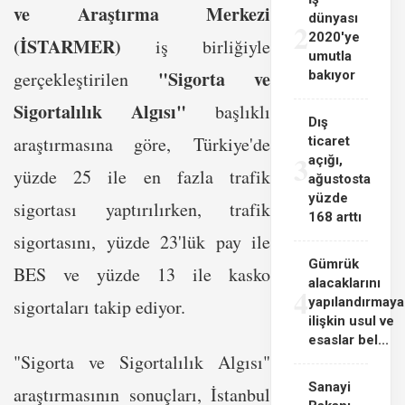
ve Araştırma Merkezi
dünyası
2
2020'ye
(İSTARMER)
iş birliğiyle
umutla
"Sigorta ve
gerçekleştirilen
bakıyor
Sigortalılık Algısı"
başlıklı
Dış
araştırmasına göre, Türkiye'de
ticaret
3
açığı,
yüzde 25 ile en fazla trafik
ağustosta
yüzde
sigortası yaptırılırken, trafik
168 arttı
sigortasını, yüzde 23'lük pay ile
Gümrük
BES ve yüzde 13 ile kasko
alacaklarını
4
yapılandırmaya
sigortaları takip ediyor.
ilişkin usul ve
esaslar bel...
"Sigorta ve Sigortalılık Algısı"
Sanayi
araştırmasının sonuçları, İstanbul