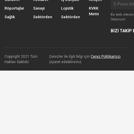
Röportajlar
Sanayi
Lojistik
KVKK
Metni
Bu web sitesi
Sağlık
Sektörden
Sektörden
İstiyorum
BİZİ TAKİP 
Copyright 2021 Tüm
Çerezler ile ilgili bilgi için
Çerez Politikamızı
Hakları Saklıdır.
ziyaret edebilirsiniz.