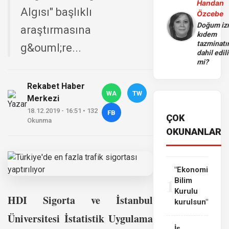
Handan
Algısı" başlıklı
Özcebe
Doğum iz
araştırmasına
kıdem
tazminatı
g&ouml;re...
dahil edili
mi?
Rekabet Haber
WA
TW
Merkezi
18.12.2019 - 16:51 • 132
FB
ÇOK
Okunma
OKUNANLAR
"Ekonomi
1
Bilim
Kurulu
HDI Sigorta ve İstanbul
kurulsun"
Üniversitesi İstatistik Uygulama
İş