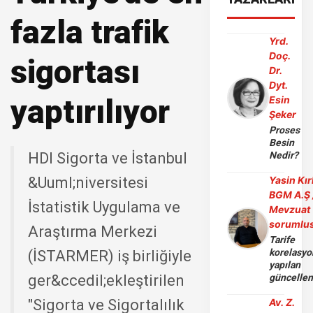
fazla trafik
Yrd.
Doç.
sigortası
Dr.
Dyt.
yaptırılıyor
Esin
Şeker
Proses
Besin
HDI Sigorta ve İstanbul
Nedir?
&Uuml;niversitesi
Yasin Kır
BGM A.Ş 
İstatistik Uygulama ve
Mevzuat
sorumlu
Araştırma Merkezi
Tarife
korelasy
(İSTARMER) iş birliğiyle
yapılan
ger&ccedil;ekleştirilen
güncelle
"Sigorta ve Sigortalılık
Av. Z.