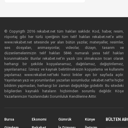
© Copyrigth 2016 rekabet.net tüm hakları saklıdır. Kod, haber, resim,
röportaj gibi her türlü içeriğinin tüm telif hakları rekabet.net’e aittir.
www.rekabet.net sitesinde yer alan bütün yazılar, materyaller, resimler,
ses dosyaları, animasyonlar, videolar, dizayn, tasarım ve
düzenlemelerimizin telif hakları 5846 numaralı yasa telif hakları
korunmaktadır. Bunlar rekabet.net’in yazılı izni olmaksızın ticari olarak
herhangi bir şekilde kopyalanamaz, dağıtılamaz, değiştirilemez,
yayınlanamaz. İzinsiz ve kaynak belirtilmeksizin kopyalama ve kullanımı
yapılamaz. www.rekabet.net’teki harici linkler ayrı bir sayfada açılır.
Yayınlanan yazı ve yorumlardan yazarları sorumludur. rekabet.net’te hiçbir
bildirim yapmadan, herhangi bir zaman değişikliğe gidebilir. Bu sitedeki
bilgilerden kaynaklı hataların hiçbirinden sorumlu değildir. Köşe
Yazarlarımızın Yazılarındaki Sorumluluk Kendilerine Aittir.
Bursa
Ekonomi
Gümrük
Künye
BÜLTEN AB
Gündem
Rekabet
İş Dünyası
İletişim