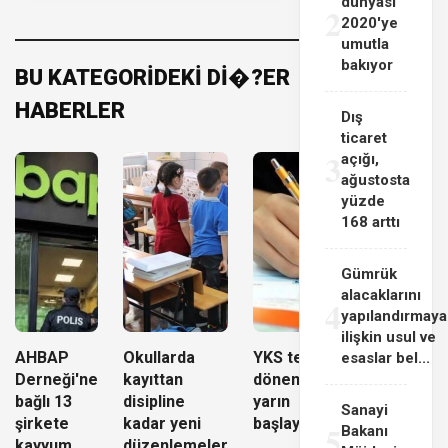
dünyası
2
2020'ye
umutla
bakıyor
BU KATEGORİDEKİ Dİ�?ER
HABERLER
Dış
ticaret
3
açığı,
ağustosta
yüzde
168 arttı
Gümrük
alacaklarını
4
yapılandırmaya
ilişkin usul ve
AHBAP
Okullarda
YKS tercih
esaslar bel...
Derneği'ne
kayıttan
dönemi
bağlı 13
disipline
yarın
Sanayi
şirkete
kadar yeni
başlayacak
5
Bakanı
kayyum
düzenlemeler