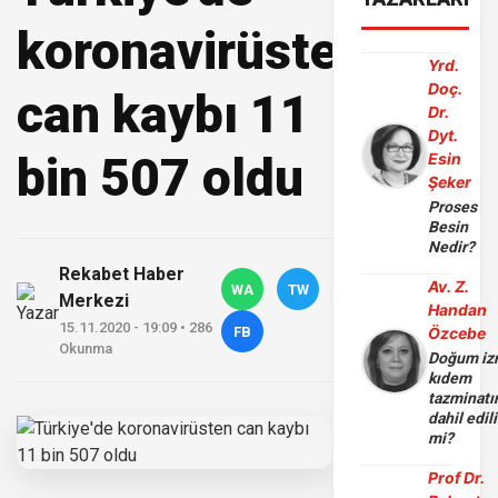
koronavirüsten
Yrd.
Doç.
can kaybı 11
Dr.
Dyt.
bin 507 oldu
Esin
Şeker
Proses
Besin
Nedir?
Rekabet Haber
Av. Z.
WA
TW
Merkezi
Handan
15.11.2020 - 19:09 • 286
FB
Özcebe
Okunma
Doğum iz
kıdem
tazminatı
dahil edili
mi?
Prof Dr.