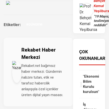
Behçet
Kemal
Yeşilbur
"19 Mayıs
teslimiye
Etiketler:
#GÜNDEM
reddidir"
Rekabet Haber
ÇOK
Merkezi
OKUNANLAR
Rekabet.net bağımsız
haber merkezi. Gündemin
"Ekonomi
nabzını tutan, etik ve
1
Bilim
tarafsız habercilik
Kurulu
anlayışıyla özel içerikler
kurulsun"
üreten dijital yayın masası.
İş