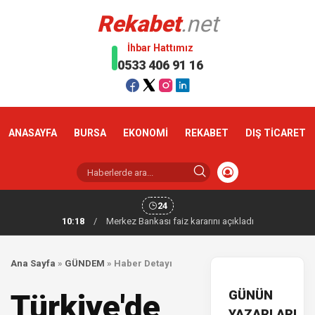
Rekabet
.net
İhbar Hattımız
0533 406 91 16
ANASAYFA
BURSA
EKONOMİ
REKABET
DIŞ TİCARET
24
10:18
/
Merkez Bankası faiz kararını açıkladı
Ana Sayfa
»
GÜNDEM
»
Haber Detayı
GÜNÜN
Türkiye'de
YAZARLARI