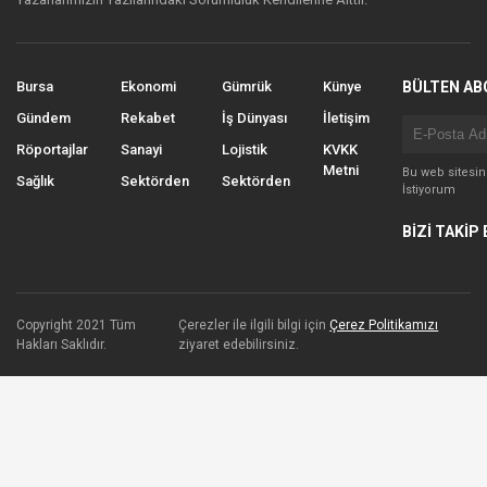
Bursa
Ekonomi
Gümrük
Künye
BÜLTEN AB
Gündem
Rekabet
İş Dünyası
İletişim
Röportajlar
Sanayi
Lojistik
KVKK
Metni
Bu web sitesi
Sağlık
Sektörden
Sektörden
İstiyorum
BİZİ TAKİP 
Copyright 2021 Tüm
Çerezler ile ilgili bilgi için
Çerez Politikamızı
Hakları Saklıdır.
ziyaret edebilirsiniz.