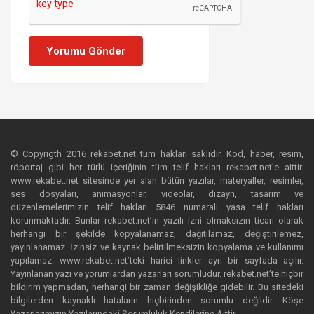
Yorumu Gönder
© Copyrigth 2016 rekabet.net tüm hakları saklıdır. Kod, haber, resim,
röportaj gibi her türlü içeriğinin tüm telif hakları rekabet.net’e aittir.
www.rekabet.net sitesinde yer alan bütün yazılar, materyaller, resimler,
ses dosyaları, animasyonlar, videolar, dizayn, tasarım ve
düzenlemelerimizin telif hakları 5846 numaralı yasa telif hakları
korunmaktadır. Bunlar rekabet.net’in yazılı izni olmaksızın ticari olarak
herhangi bir şekilde kopyalanamaz, dağıtılamaz, değiştirilemez,
yayınlanamaz. İzinsiz ve kaynak belirtilmeksizin kopyalama ve kullanımı
yapılamaz. www.rekabet.net’teki harici linkler ayrı bir sayfada açılır.
Yayınlanan yazı ve yorumlardan yazarları sorumludur. rekabet.net’te hiçbir
bildirim yapmadan, herhangi bir zaman değişikliğe gidebilir. Bu sitedeki
bilgilerden kaynaklı hataların hiçbirinden sorumlu değildir. Köşe
Yazarlarımızın Yazılarındaki Sorumluluk Kendilerine Aittir.