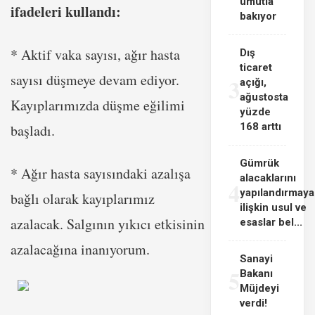
umutla
ifadeleri kullandı:
bakıyor
* Aktif vaka sayısı, ağır hasta
Dış
ticaret
sayısı düşmeye devam ediyor.
3
açığı,
ağustosta
Kayıplarımızda düşme eğilimi
yüzde
168 arttı
başladı.
Gümrük
* Ağır hasta sayısındaki azalışa
alacaklarını
4
yapılandırmaya
bağlı olarak kayıplarımız
ilişkin usul ve
azalacak. Salgının yıkıcı etkisinin
esaslar bel...
azalacağına inanıyorum.
Sanayi
5
Bakanı
Müjdeyi
verdi!