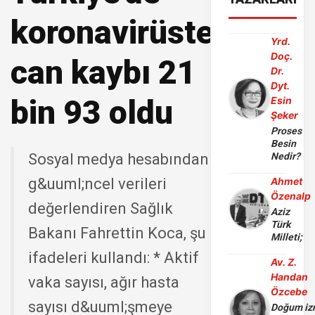
koronavirüsten
Yrd.
Doç.
can kaybı 21
Dr.
Dyt.
bin 93 oldu
Esin
Şeker
Proses
Besin
Sosyal medya hesabından
Nedir?
g&uuml;ncel verileri
Ahmet
Özenalp
değerlendiren Sağlık
Aziz
Türk
Bakanı Fahrettin Koca, şu
Milleti;
ifadeleri kullandı: * Aktif
Av. Z.
Handan
vaka sayısı, ağır hasta
Özcebe
sayısı d&uuml;şmeye
Doğum iz