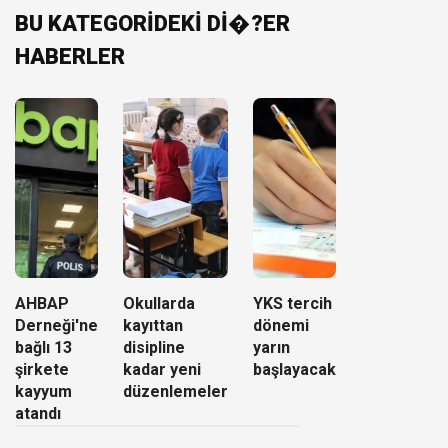
BU KATEGORİDEKİ Dİ�?ER
HABERLER
AHBAP
Okullarda
YKS tercih
Derneği'ne
kayıttan
dönemi
bağlı 13
disipline
yarın
şirkete
kadar yeni
başlayacak
kayyum
düzenlemeler
atandı