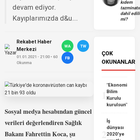
kıdem
devam ediyor.
tazminatı
dahil edili
Kayıplarımızda d&u...
mi?
Rekabet Haber
WA
TW
Merkezi
ÇOK
01.01.2021 - 21:00 • 60
FB
OKUNANLAR
Okunma
"Ekonomi
1
Bilim
Kurulu
kurulsun"
Sosyal medya hesabından güncel
verileri değerlendiren Sağlık
İş
dünyası
2
Bakanı Fahrettin Koca, şu
2020'ye