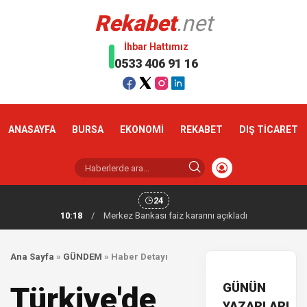
Rekabet
.net
İhbar Hattımız
0533 406 91 16
ANASAYFA
BURSA
EKONOMİ
REKABET
DIŞ TİCARET
24
10:18
/
Merkez Bankası faiz kararını açıkladı
Ana Sayfa
»
GÜNDEM
»
Haber Detayı
GÜNÜN
Türkiye'de
YAZARLARI