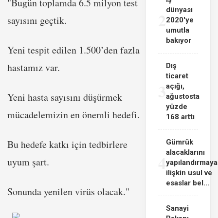
"
Bugün toplamda 6.5 milyon test
dünyası
2
sayısını geçtik.
2020'ye
umutla
bakıyor
Yeni tespit edilen 1.500’den fazla
hastamız var.
Dış
ticaret
3
açığı,
Yeni hasta sayısını düşürmek
ağustosta
yüzde
mücadelemizin en önemli hedefi.
168 arttı
Bu hedefe katkı için tedbirlere
Gümrük
alacaklarını
4
uyum şart.
yapılandırmaya
ilişkin usul ve
esaslar bel...
Sonunda yenilen virüs olacak."
Sanayi