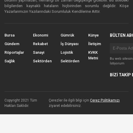
bildirim yapmadan, herhangi bir zaman değişikliğe gidebilir. Bu sitedeki
bilgilerden kaynaklı hataların hiçbirinden sorumlu değildir. Köşe
Yazarlarımızın Yazılarındaki Sorumluluk Kendilerine Aittir.
Bursa
Ekonomi
Gümrük
Künye
BÜLTEN AB
Gündem
Rekabet
İş Dünyası
İletişim
Röportajlar
Sanayi
Lojistik
KVKK
Metni
Bu web sitesi
Sağlık
Sektörden
Sektörden
İstiyorum
BİZİ TAKİP 
Copyright 2021 Tüm
Çerezler ile ilgili bilgi için
Çerez Politikamızı
Hakları Saklıdır.
ziyaret edebilirsiniz.