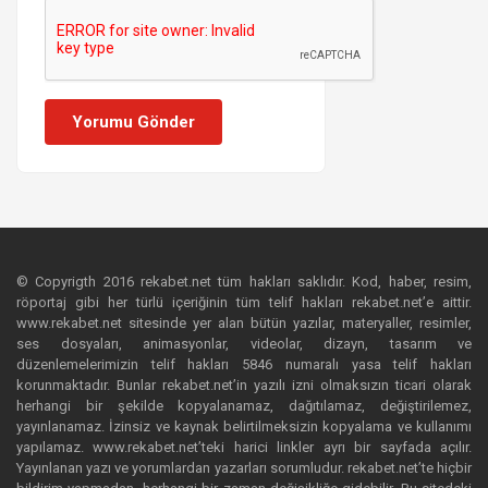
Yorumu Gönder
© Copyrigth 2016 rekabet.net tüm hakları saklıdır. Kod, haber, resim,
röportaj gibi her türlü içeriğinin tüm telif hakları rekabet.net’e aittir.
www.rekabet.net sitesinde yer alan bütün yazılar, materyaller, resimler,
ses dosyaları, animasyonlar, videolar, dizayn, tasarım ve
düzenlemelerimizin telif hakları 5846 numaralı yasa telif hakları
korunmaktadır. Bunlar rekabet.net’in yazılı izni olmaksızın ticari olarak
herhangi bir şekilde kopyalanamaz, dağıtılamaz, değiştirilemez,
yayınlanamaz. İzinsiz ve kaynak belirtilmeksizin kopyalama ve kullanımı
yapılamaz. www.rekabet.net’teki harici linkler ayrı bir sayfada açılır.
Yayınlanan yazı ve yorumlardan yazarları sorumludur. rekabet.net’te hiçbir