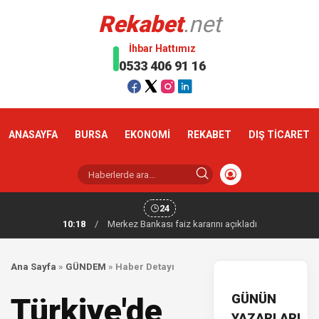
Rekabet
.net
İhbar Hattımız
0533 406 91 16
ANASAYFA
BURSA
EKONOMİ
REKABET
DIŞ TİCARET
24
10:18
/
Merkez Bankası faiz kararını açıkladı
Ana Sayfa
»
GÜNDEM
»
Haber Detayı
GÜNÜN
Türkiye'de
YAZARLARI