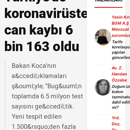
koronavirüsten
Yasin Kır
BGM A.Ş 
can kaybı 6
Mevzuat
sorumlu
bin 163 oldu
Tarife
korelasy
yapılan
güncelle
Bakan Koca'nın
Av. Z.
Handan
a&ccedil;ıklamaları
Özcebe
ş&ouml;yle; "Bug&uuml;n
Doğum iz
kıdem
toplamda 6.5 milyon test
tazminatı
dahil edili
sayısını ge&ccedil;tik.
mi?
Yeni tespit edilen
Yrd.
Doç.
1.500&rsquo;den fazla
Dr.