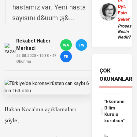
hastamız var. Yeni hasta
Dyt.
Esin
sayısını d&uuml;ş&...
Şeker
Proses
Besin
Nedir?
Rekabet Haber
WA
TW
Merkezi
25.08.2020 - 19:38 • 47
FB
Okunma
ÇOK
OKUNANLAR
"Ekonomi
1
Bakan Koca'nın açıklamaları
Bilim
Kurulu
şöyle;
kurulsun"
İş