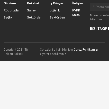
Gündem
Rekabet
İş Dünyası
İletişim
Röportajlar
Sanayi
Lojistik
KVKK
Metni
Bu web sitesi
Sağlık
Sektörden
Sektörden
İstiyorum
BİZİ TAKİP 
Copyright 2021 Tüm
Çerezler ile ilgili bilgi için
Çerez Politikamızı
Hakları Saklıdır.
ziyaret edebilirsiniz.