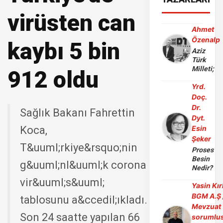
virüsten can
Ahmet
Özenalp
kaybı 5 bin
Aziz
Türk
Milleti;
912 oldu
Yrd.
Doç.
Dr.
Sağlık Bakanı Fahrettin
Dyt.
Koca,
Esin
Şeker
T&uuml;rkiye&rsquo;nin
Proses
Besin
g&uuml;nl&uuml;k corona
Nedir?
vir&uuml;s&uuml;
Yasin Kır
BGM A.Ş 
tablosunu a&ccedil;ıkladı.
Mevzuat
Son 24 saatte yapılan 66
sorumlu