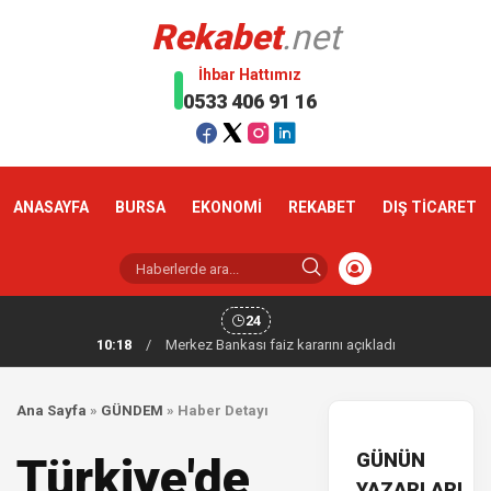
Rekabet
.net
İhbar Hattımız
0533 406 91 16
ANASAYFA
BURSA
EKONOMİ
REKABET
DIŞ TİCARET
24
10:18
/
Merkez Bankası faiz kararını açıkladı
Ana Sayfa
»
GÜNDEM
»
Haber Detayı
GÜNÜN
Türkiye'de
YAZARLARI