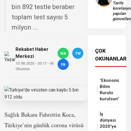
Tarife
bin 892 testle beraber
korelasy
yapılan
toplam test sayısı 5
güncelle
milyon ...
Rekabet Haber
ÇOK
WA
TW
Merkezi
OKUNANLAR
13.08.2020 - 20:17 • 45
FB
Okunma
"Ekonomi
1
Bilim
Kurulu
kurulsun"
Sağlık Bakanı Fahrettin Koca,
İş
dünyası
2
Türkiye’nin günlük corona virüsü
2020'ye