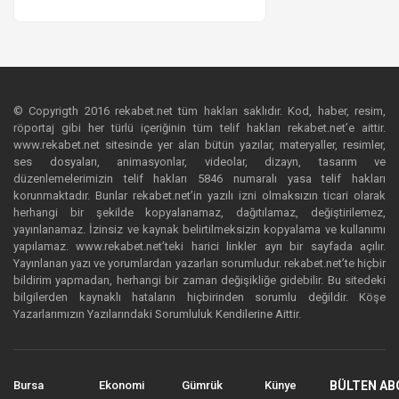
© Copyrigth 2016 rekabet.net tüm hakları saklıdır. Kod, haber, resim,
röportaj gibi her türlü içeriğinin tüm telif hakları rekabet.net’e aittir.
www.rekabet.net sitesinde yer alan bütün yazılar, materyaller, resimler,
ses dosyaları, animasyonlar, videolar, dizayn, tasarım ve
düzenlemelerimizin telif hakları 5846 numaralı yasa telif hakları
korunmaktadır. Bunlar rekabet.net’in yazılı izni olmaksızın ticari olarak
herhangi bir şekilde kopyalanamaz, dağıtılamaz, değiştirilemez,
yayınlanamaz. İzinsiz ve kaynak belirtilmeksizin kopyalama ve kullanımı
yapılamaz. www.rekabet.net’teki harici linkler ayrı bir sayfada açılır.
Yayınlanan yazı ve yorumlardan yazarları sorumludur. rekabet.net’te hiçbir
bildirim yapmadan, herhangi bir zaman değişikliğe gidebilir. Bu sitedeki
bilgilerden kaynaklı hataların hiçbirinden sorumlu değildir. Köşe
Yazarlarımızın Yazılarındaki Sorumluluk Kendilerine Aittir.
Bursa
Ekonomi
Gümrük
Künye
BÜLTEN AB