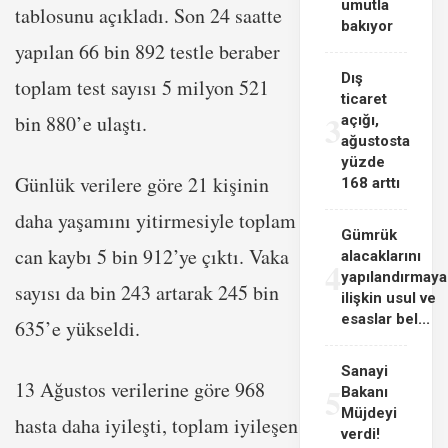
umutla
tablosunu açıkladı. Son 24 saatte
bakıyor
yapılan 66 bin 892 testle beraber
Dış
toplam test sayısı 5 milyon 521
ticaret
3
bin 880’e ulaştı.
açığı,
ağustosta
yüzde
Günlük verilere göre 21 kişinin
168 arttı
daha yaşamını yitirmesiyle toplam
Gümrük
can kaybı 5 bin 912’ye çıktı. Vaka
alacaklarını
4
yapılandırmaya
sayısı da bin 243 artarak 245 bin
ilişkin usul ve
esaslar bel...
635’e yükseldi.
Sanayi
13 Ağustos verilerine göre 968
5
Bakanı
Müjdeyi
hasta daha iyileşti, toplam iyileşen
verdi!