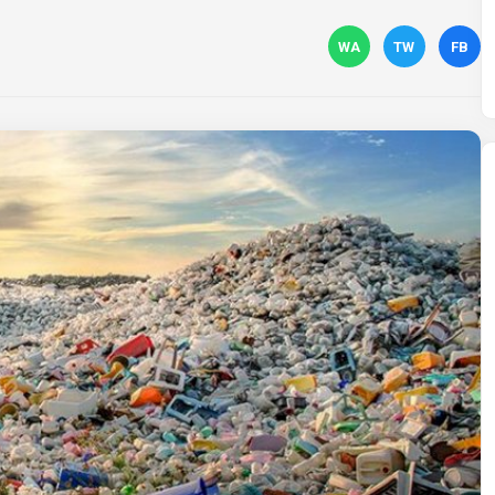
WA
TW
FB