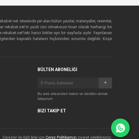
ekabet.net sitesinde yer alan bütün yazılar, materyaller, resimler,
 rekabet.net’in yazılı izni olmaksızın ticari olarak herhangi bir
abet.net’teki harici linkler ayrı bir sayfada açılır. Yayınlanan
lgilerden kaynaklı hataların hiçbirinden sorumlu değildir. Köşe
BÜLTEN ABONELİĞİ
Bu web sitesinden haber ve ebülten almak
İstiyorum
BİZİ TAKİP ET
Çerezler ile ilgili bilgi için
Çerez Politikamızı
ziyaret edebilirsiniz.