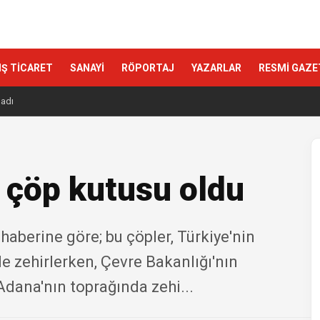
IŞ TİCARET
SANAYİ
RÖPORTAJ
YAZARLAR
RESMİ GAZE
ladı
 çöp kutusu oldu
aberine göre; bu çöpler, Türkiye'nin
e zehirlerken, Çevre Bakanlığı'nın
Adana'nın toprağında zehi...