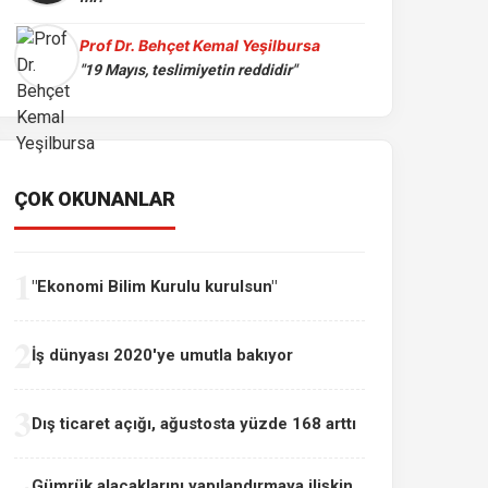
Prof Dr. Behçet Kemal Yeşilbursa
"19 Mayıs, teslimiyetin reddidir"
ÇOK OKUNANLAR
1
"Ekonomi Bilim Kurulu kurulsun"
2
İş dünyası 2020'ye umutla bakıyor
3
Dış ticaret açığı, ağustosta yüzde 168 arttı
Gümrük alacaklarını yapılandırmaya ilişkin