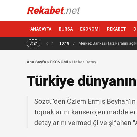
Rekabet
.net
ANASAYFA
BURSA
EKONOMİ
REKABET
D
24
10:18
/
Merkez Bankası faiz kararını açık
Ana Sayfa
»
EKONOMİ
»
Haber Detayı
Türkiye dünyanın
Sözcü'den Özlem Ermiş Beyhan'ın h
topraklarını kanserojen maddelerl
detaylarını vermediği ve şifahen "