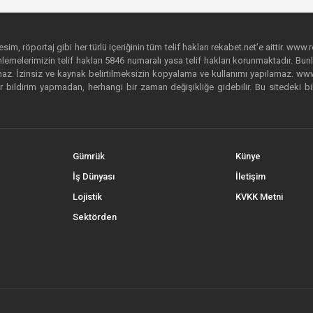
im, röportaj gibi her türlü içeriğinin tüm telif hakları rekabet.net’e aittir. www.r
emelerimizin telif hakları 5846 numaralı yasa telif hakları korunmaktadır. Bunlar
. İzinsiz ve kaynak belirtilmeksizin kopyalama ve kullanımı yapılamaz. www.rek
r bildirim yapmadan, herhangi bir zaman değişikliğe gidebilir. Bu sitedeki bi
Gümrük
Künye
İş Dünyası
İletişim
Lojistik
KVKK Metni
Sektörden