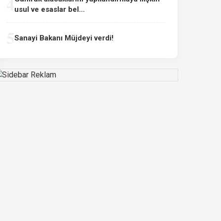
4
usul ve esaslar bel...
5
Sanayi Bakanı Müjdeyi verdi!