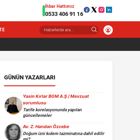
İhbar Hattımız
0533 406 91 16
TE
GÜNÜN YAZARLARI
Yasin Kırlar BGM A.Ş / Mevzuat
sorumlusu
Tarife korelasyonunda yapılan
güncellemeler
Av. Z. Handan Özcebe
Doğum izni kıdem tazminatına dahil edilir
mi?