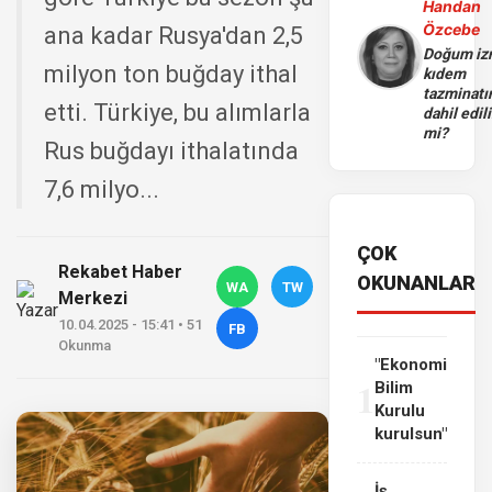
Handan
Özcebe
ana kadar Rusya'dan 2,5
Doğum iz
milyon ton buğday ithal
kıdem
tazminatı
etti. Türkiye, bu alımlarla
dahil edili
mi?
Rus buğdayı ithalatında
7,6 milyo...
ÇOK
Rekabet Haber
OKUNANLAR
WA
TW
Merkezi
10.04.2025 - 15:41 • 51
FB
Okunma
"Ekonomi
1
Bilim
Kurulu
kurulsun"
İş