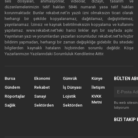
ses dosyaları, animasyonlar, videolar, dizayn, tasarım ve
düzenlemelerimizin telif hakları 5846 numaralı yasa telif hakları
korunmaktadır. Bunlar rekabet.net’in yazılı izni olmaksızın ticari olarak
herhangi bir şekilde kopyalanamaz, dağıtılamaz, değiştirilemez,
yayınlanamaz. İzinsiz ve kaynak belirtilmeksizin kopyalama ve kullanımı
yapılamaz. www.rekabet.net’teki harici linkler ayrı bir sayfada açılır.
Yayınlanan yazı ve yorumlardan yazarları sorumludur. rekabet.net’te hiçbir
bildirim yapmadan, herhangi bir zaman değişikliğe gidebilir. Bu sitedeki
bilgilerden kaynaklı hataların hiçbirinden sorumlu değildir. Köşe
Yazarlarımızın Yazılarındaki Sorumluluk Kendilerine Aittir.
Bursa
Ekonomi
Gümrük
Künye
BÜLTEN AB
Gündem
Rekabet
İş Dünyası
İletişim
Röportajlar
Sanayi
Lojistik
KVKK
Metni
Bu web sitesi
Sağlık
Sektörden
Sektörden
İstiyorum
BİZİ TAKİP 