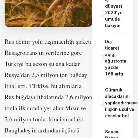
dünyası
2
2020'ye
umutla
bakıyor
Rus demir yolu taşımacılığı şirketi
Dış
ticaret
Rusagrotrans'ın verilerine göre
3
açığı,
ağustosta
Türkiye bu sezon şu ana kadar
yüzde
Rusya'dan 2,5 milyon ton buğday
168 arttı
ithal etti. Türkiye, bu alımlarla
Gümrük
Rus buğdayı ithalatında 7,6 milyon
alacaklarını
4
yapılandırmaya
tonla ilk sırada yer alan Mısır ve
ilişkin usul ve
esaslar bel...
2,6 milyon tonla ikinci sıradaki
Bangladeş'in ardından üçüncü
Sanayi