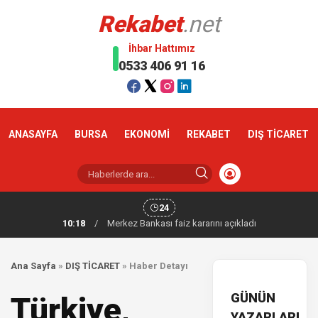
Rekabet
.net
İhbar Hattımız
0533 406 91 16
ANASAYFA
BURSA
EKONOMİ
REKABET
DIŞ TİCARET
24
10:18
/
Merkez Bankası faiz kararını açıkladı
Ana Sayfa
»
DIŞ TİCARET
»
Haber Detayı
GÜNÜN
Türkiye,
YAZARLARI