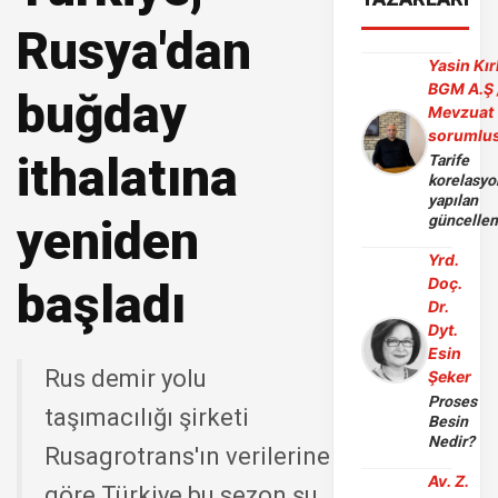
Rusya'dan
Yasin Kır
BGM A.Ş 
buğday
Mevzuat
sorumlu
ithalatına
Tarife
korelasy
yapılan
yeniden
güncelle
Yrd.
Doç.
başladı
Dr.
Dyt.
Esin
Rus demir yolu
Şeker
Proses
taşımacılığı şirketi
Besin
Nedir?
Rusagrotrans'ın verilerine
Av. Z.
göre Türkiye bu sezon şu