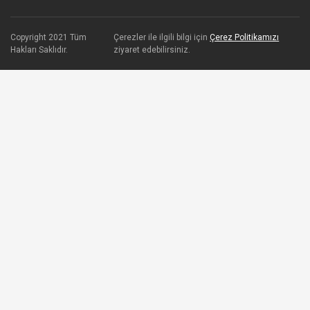
Copyright 2021 Tüm
Çerezler ile ilgili bilgi için
Çerez Politikamızı
Hakları Saklıdır.
ziyaret edebilirsiniz.