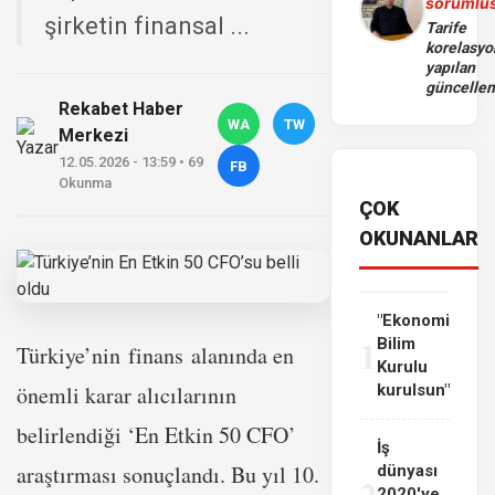
sorumlu
şirketin finansal ...
Tarife
korelasy
yapılan
güncelle
Rekabet Haber
WA
TW
Merkezi
12.05.2026 - 13:59 • 69
FB
Okunma
ÇOK
OKUNANLAR
"Ekonomi
1
Bilim
Türkiye’nin finans alanında en
Kurulu
önemli karar alıcılarının
kurulsun"
belirlendiği ‘En Etkin 50 CFO’
İş
araştırması sonuçlandı. Bu yıl 10.
dünyası
2
2020'ye