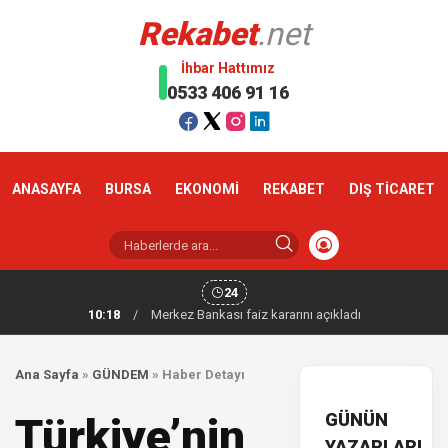
Rekabet
.net
İhbar Hattımız
0533 406 91 16
ANASAYFA
BURSA
EKONOMİ
REKABET
DIŞ TİCARET
24
10:18
/
Merkez Bankası faiz kararını açıkladı
Ana Sayfa
»
GÜNDEM
»
Haber Detayı
GÜNÜN
Türkiye’nin
YAZARLARI