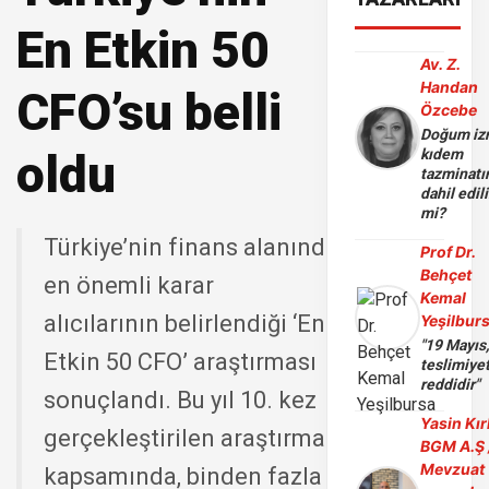
En Etkin 50
Av. Z.
Handan
CFO’su belli
Özcebe
Doğum iz
oldu
kıdem
tazminatı
dahil edili
mi?
Türkiye’nin finans alanında
Prof Dr.
Behçet
en önemli karar
Kemal
alıcılarının belirlendiği ‘En
Yeşilbur
"19 Mayıs
Etkin 50 CFO’ araştırması
teslimiye
reddidir"
sonuçlandı. Bu yıl 10. kez
Yasin Kır
gerçekleştirilen araştırma
BGM A.Ş 
Mevzuat
kapsamında, binden fazla