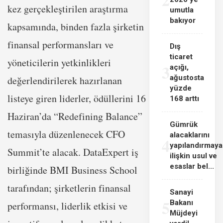
kez gerçekleştirilen araştırma
umutla
bakıyor
kapsamında, binden fazla şirketin
finansal performansları ve
Dış
ticaret
yöneticilerin yetkinlikleri
3
açığı,
ağustosta
değerlendirilerek hazırlanan
yüzde
listeye giren liderler, ödüllerini 16
168 arttı
Haziran’da “Redefining Balance”
Gümrük
temasıyla düzenlenecek CFO
alacaklarını
4
yapılandırmaya
Summit’te alacak. DataExpert iş
ilişkin usul ve
esaslar bel...
birliğinde BMI Business School
tarafından; şirketlerin finansal
Sanayi
5
Bakanı
performansı, liderlik etkisi ve
Müjdeyi