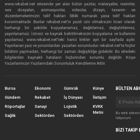
www.rekabet.net sitesinde yer alan bütün yazılar, materyaller, resimler,
ses dosyaları, animasyonlar, videolar, dizayn, tasarım ve
düzenlemelerimizin telif hakları 5846 numaralı yasa telif hakları
korunmaktadır. Bunlar rekabet.net’in yazılı izni olmaksızın ticari olarak
herhangi bir şekilde kopyalanamaz, dağıtılamaz, değiştirilemez,
yayınlanamaz. İzinsiz ve kaynak belirtilmeksizin kopyalama ve kullanımı
yapılamaz. www.rekabet.net’teki harici linkler ayrı bir sayfada açılır.
Yayınlanan yazı ve yorumlardan yazarları sorumludur. rekabet.net’te hiçbir
bildirim yapmadan, herhangi bir zaman değişikliğe gidebilir. Bu sitedeki
bilgilerden kaynaklı hataların hiçbirinden sorumlu değildir. Köşe
Yazarlarımızın Yazılarındaki Sorumluluk Kendilerine Aittir.
Bursa
Ekonomi
Gümrük
Künye
BÜLTEN AB
Gündem
Rekabet
İş Dünyası
İletişim
Röportajlar
Sanayi
Lojistik
KVKK
Metni
Bu web sitesi
Sağlık
Sektörden
Sektörden
İstiyorum
BİZİ TAKİP 