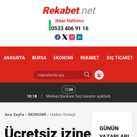
Rekabet
.net
İhbar Hattımız
0533 406 91 16
ANASAYFA
BURSA
EKONOMİ
REKABET
DIŞ TİCARET
24
10:18
/
Merkez Bankası faiz kararını açıkladı
Ana Sayfa
»
EKONOMİ
»
Haber Detayı
GÜNÜN
Ücretsiz izine
YAZARLARI