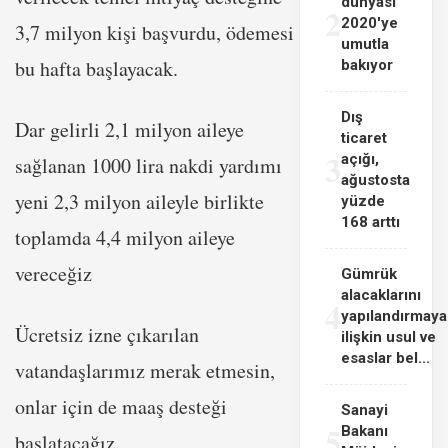
dünyası
2
2020'ye
3,7 milyon kişi başvurdu, ödemesi
umutla
bu hafta başlayacak.
bakıyor
Dış
Dar gelirli 2,1 milyon aileye
ticaret
3
açığı,
sağlanan 1000 lira nakdi yardımı
ağustosta
yeni 2,3 milyon aileyle birlikte
yüzde
168 arttı
toplamda 4,4 milyon aileye
vereceğiz
Gümrük
alacaklarını
4
yapılandırmaya
Ücretsiz izne çıkarılan
ilişkin usul ve
esaslar bel...
vatandaşlarımız merak etmesin,
onlar için de maaş desteği
Sanayi
5
Bakanı
başlatacağız.