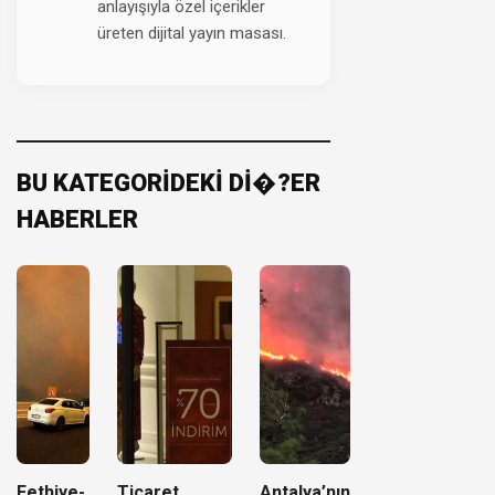
anlayışıyla özel içerikler
üreten dijital yayın masası.
BU KATEGORİDEKİ Dİ�?ER
HABERLER
Fethiye-
Ticaret
Antalya’nın