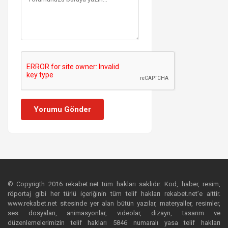
Yorumu Gönder
© Copyrigth 2016 rekabet.net tüm hakları saklıdır. Kod, haber, resim,
röportaj gibi her türlü içeriğinin tüm telif hakları rekabet.net’e aittir.
www.rekabet.net sitesinde yer alan bütün yazılar, materyaller, resimler,
ses dosyaları, animasyonlar, videolar, dizayn, tasarım ve
düzenlemelerimizin telif hakları 5846 numaralı yasa telif hakları