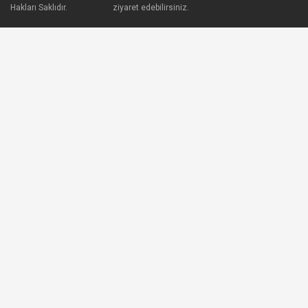
Hakları Saklıdır.
ziyaret edebilirsiniz.