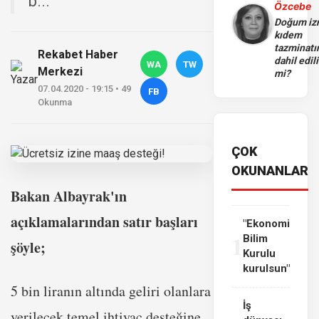
b...
Özcebe
Doğum iz
kıdem
tazminatı
Rekabet Haber
dahil edili
WA
TW
Merkezi
mi?
07.04.2020 - 19:15 • 49
FB
Okunma
ÇOK
OKUNANLAR
Bakan Albayrak'ın
açıklamalarından satır başları
"Ekonomi
1
Bilim
şöyle;
Kurulu
kurulsun"
5 bin liranın altında geliri olanlara
İş
verilecek temel ihtiyaç desteğine