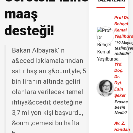
maaş
Prof Dr.
Behçet
desteği!
Kemal
Yeşilbur
"19 Mayıs
teslimiye
Bakan Albayrak'ın
reddidir"
a&ccedil;ıklamalarından
Yrd.
satır başları ş&ouml;yle; 5
Doç.
Dr.
bin liranın altında geliri
Dyt.
Esin
olanlara verilecek temel
Şeker
ihtiya&ccedil; desteğine
Proses
Besin
3,7 milyon kişi başvurdu,
Nedir?
&ouml;demesi bu hafta
Av. Z.
Handan