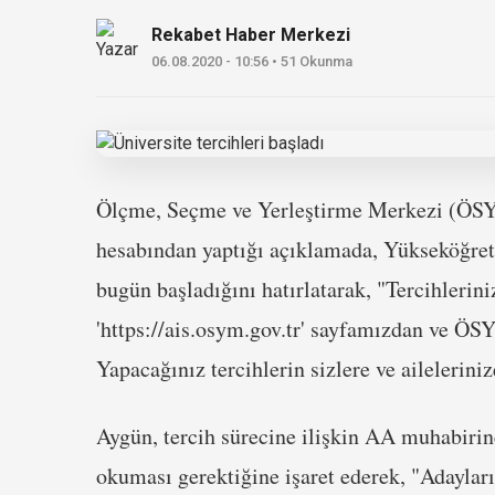
Rekabet Haber Merkezi
06.08.2020 - 10:56 • 51 Okunma
Ölçme, Seçme ve Yerleştirme Merkezi (ÖSYM
hesabından yaptığı açıklamada, Yükseköğret
bugün başladığını hatırlatarak, "Tercihlerin
'https://ais.osym.gov.tr' sayfamızdan ve Ö
Yapacağınız tercihlerin sizlere ve ailelerini
Aygün, tercih sürecine ilişkin AA muhabirine
okuması gerektiğine işaret ederek, "Adaylar