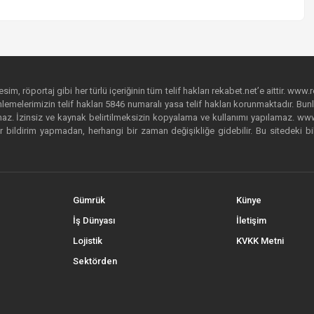
im, röportaj gibi her türlü içeriğinin tüm telif hakları rekabet.net’e aittir. www.r
emelerimizin telif hakları 5846 numaralı yasa telif hakları korunmaktadır. Bunlar
. İzinsiz ve kaynak belirtilmeksizin kopyalama ve kullanımı yapılamaz. www.rek
r bildirim yapmadan, herhangi bir zaman değişikliğe gidebilir. Bu sitedeki bi
Gümrük
Künye
İş Dünyası
İletişim
Lojistik
KVKK Metni
Sektörden