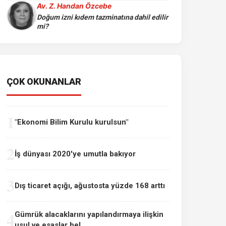
Av. Z. Handan Özcebe
Doğum izni kıdem tazminatına dahil edilir
mi?
ÇOK OKUNANLAR
1
"Ekonomi Bilim Kurulu kurulsun"
2
İş dünyası 2020'ye umutla bakıyor
3
Dış ticaret açığı, ağustosta yüzde 168 arttı
4
Gümrük alacaklarını yapılandırmaya ilişkin
usul ve esaslar bel...