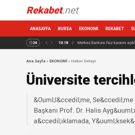
Rekabet
.net
ANASAYFA
BURSA
EKONOMİ
REKABET
D
24
10:18
/
Merkez Bankası faiz kararını açık
Ana Sayfa
»
EKONOMİ
»
Haber Detayı
Üniversite tercihl
&Ouml;l&ccedil;me, Se&ccedil;me
Başkanı Prof. Dr. Halis Ayg&uuml;
a&ccedil;ıklamada, Y&uuml;ksek&o