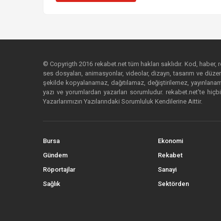
© Copyrigth 2016 rekabet.net tüm hakları saklıdır. Kod, haber, res
ses dosyaları, animasyonlar, videolar, dizayn, tasarım ve düzenl
şekilde kopyalanamaz, dağıtılamaz, değiştirilemez, yayınlanamaz
yazı ve yorumlardan yazarları sorumludur. rekabet.net’te hiçbi
Yazarlarımızın Yazılarındaki Sorumluluk Kendilerine Aittir.
Bursa
Ekonomi
Gündem
Rekabet
Röportajlar
Sanayi
Sağlık
Sektörden