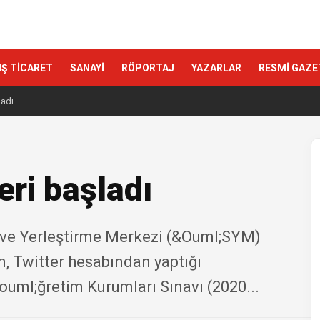
IŞ TİCARET
SANAYİ
RÖPORTAJ
YAZARLAR
RESMİ GAZE
ladı
eri başladı
 ve Yerleştirme Merkezi (&Ouml;SYM)
n, Twitter hesabından yaptığı
uml;ğretim Kurumları Sınavı (2020...