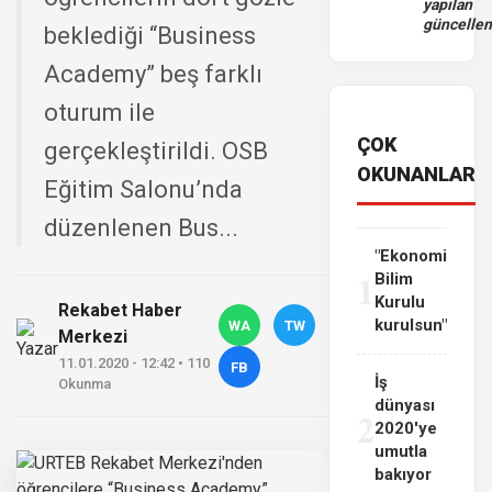
yapılan
güncelle
beklediği “Business
Academy” beş farklı
oturum ile
ÇOK
gerçekleştirildi. OSB
OKUNANLAR
Eğitim Salonu’nda
düzenlenen Bus...
"Ekonomi
1
Bilim
Kurulu
Rekabet Haber
kurulsun"
WA
TW
Merkezi
11.01.2020 - 12:42 • 110
FB
İş
Okunma
dünyası
2
2020'ye
umutla
bakıyor