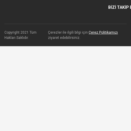
BİZİ TAKİP 
Copyright 2021 Tüm
Çerezler ile ilgili bilgi için
Çerez Politikamızı
Hakları Saklıdır.
ziyaret edebilirsiniz.