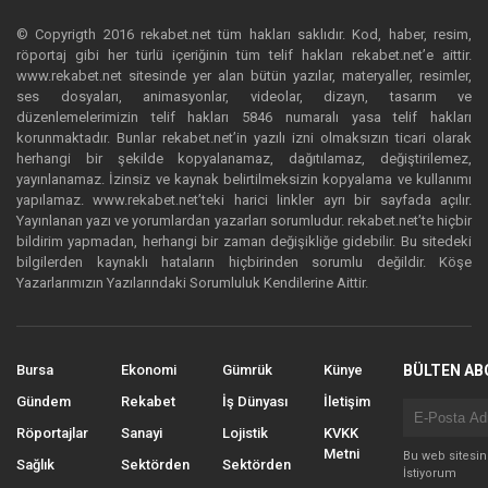
© Copyrigth 2016 rekabet.net tüm hakları saklıdır. Kod, haber, resim,
röportaj gibi her türlü içeriğinin tüm telif hakları rekabet.net’e aittir.
www.rekabet.net sitesinde yer alan bütün yazılar, materyaller, resimler,
ses dosyaları, animasyonlar, videolar, dizayn, tasarım ve
düzenlemelerimizin telif hakları 5846 numaralı yasa telif hakları
korunmaktadır. Bunlar rekabet.net’in yazılı izni olmaksızın ticari olarak
herhangi bir şekilde kopyalanamaz, dağıtılamaz, değiştirilemez,
yayınlanamaz. İzinsiz ve kaynak belirtilmeksizin kopyalama ve kullanımı
yapılamaz. www.rekabet.net’teki harici linkler ayrı bir sayfada açılır.
Yayınlanan yazı ve yorumlardan yazarları sorumludur. rekabet.net’te hiçbir
bildirim yapmadan, herhangi bir zaman değişikliğe gidebilir. Bu sitedeki
bilgilerden kaynaklı hataların hiçbirinden sorumlu değildir. Köşe
Yazarlarımızın Yazılarındaki Sorumluluk Kendilerine Aittir.
Bursa
Ekonomi
Gümrük
Künye
BÜLTEN AB
Gündem
Rekabet
İş Dünyası
İletişim
Röportajlar
Sanayi
Lojistik
KVKK
Metni
Bu web sitesi
Sağlık
Sektörden
Sektörden
İstiyorum