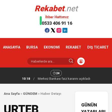
Rekabet
.net
İhbar Hattımız
0533 406 91 16
ANASAYFA
BURSA
EKONOMİ
REKABET
DIŞ TİCARET
24
10:18
/
Merkez Bankası faiz kararını açıkladı
Ana Sayfa
»
GÜNDEM
»
Haber Detayı
GÜNÜN
URTEB
YAZARLARI