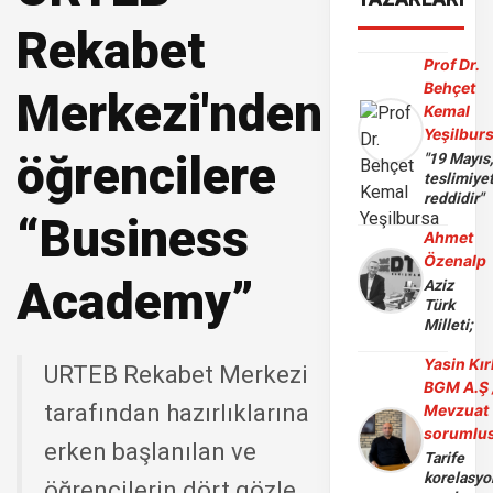
Rekabet
Prof Dr.
Behçet
Merkezi'nden
Kemal
Yeşilbur
öğrencilere
"19 Mayıs
teslimiye
reddidir"
“Business
Ahmet
Özenalp
Academy”
Aziz
Türk
Milleti;
Yasin Kır
URTEB Rekabet Merkezi
BGM A.Ş 
tarafından hazırlıklarına
Mevzuat
sorumlu
erken başlanılan ve
Tarife
korelasy
öğrencilerin dört gözle