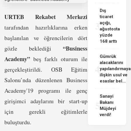
Dış
URTEB Rekabet Merkezi
ticaret
3
açığı,
tarafından hazırlıklarına erken
ağustosta
yüzde
başlanılan ve öğrencilerin dört
168 arttı
“Business
gözle beklediği
Gümrük
Academy”
beş farklı oturum ile
alacaklarını
4
gerçekleştirildi. OSB Eğitim
yapılandırmaya
ilişkin usul ve
Salonu’nda düzenlenen Business
esaslar bel...
Academy'19 programı ile genç
Sanayi
girişimci adaylarını bir start-up
5
Bakanı
Müjdeyi
için gerekli eğitimlerle
verdi!
buluşturdu.