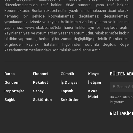
düzenlemelerimizin telif hakları 5846 numaralı yasa telif hakları
korunmaktadır. Bunlar rekabet.net’in yazılı izni olmaksızın ticari olarak
herhangi bir şekilde kopyalanamaz, dağıtılamaz, değiştirilemez,
yayınlanamaz. İzinsiz ve kaynak belirtilmeksizin kopyalama ve kullanımı
yapılamaz. www.rekabet.net’teki harici linkler ayrı bir sayfada açılır.
Yayınlanan yazı ve yorumlardan yazarları sorumludur. rekabet.net’te hiçbir
bildirim yapmadan, herhangi bir zaman değişikliğe gidebilir. Bu sitedeki
bilgilerden kaynaklı hataların hiçbirinden sorumlu değildir. Köşe
Yazarlarımızın Yazılarındaki Sorumluluk Kendilerine Aittir.
Bursa
Ekonomi
Gümrük
Künye
BÜLTEN AB
Gündem
Rekabet
İş Dünyası
İletişim
Röportajlar
Sanayi
Lojistik
KVKK
Metni
Bu web sitesi
Sağlık
Sektörden
Sektörden
İstiyorum
BİZİ TAKİP 