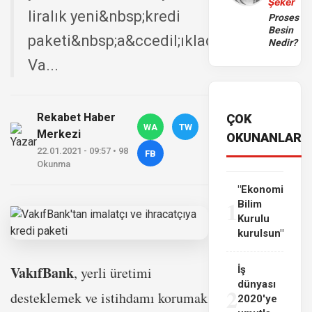
Şeker
liralık yeni&nbsp;kredi
Proses
Besin
paketi&nbsp;a&ccedil;ıkladı.
Nedir?
Va...
Rekabet Haber
ÇOK
WA
TW
Merkezi
OKUNANLAR
22.01.2021 - 09:57 • 98
FB
Okunma
"Ekonomi
1
Bilim
Kurulu
kurulsun"
VakıfBank
, yerli üretimi
İş
dünyası
2
desteklemek ve istihdamı korumak
2020'ye