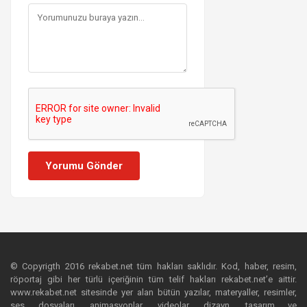
Yorumu Gönder
© Copyrigth 2016 rekabet.net tüm hakları saklıdır. Kod, haber, resim,
röportaj gibi her türlü içeriğinin tüm telif hakları rekabet.net’e aittir.
www.rekabet.net sitesinde yer alan bütün yazılar, materyaller, resimler,
ses dosyaları, animasyonlar, videolar, dizayn, tasarım ve