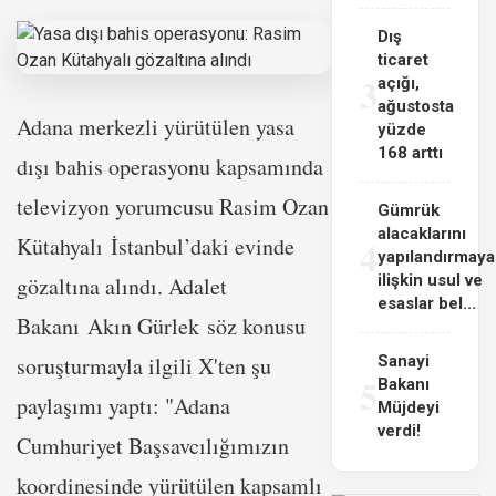
Dış
ticaret
3
açığı,
ağustosta
Adana merkezli yürütülen yasa
yüzde
168 arttı
dışı bahis operasyonu kapsamında
televizyon yorumcusu Rasim Ozan
Gümrük
alacaklarını
4
Kütahyalı İstanbul’daki evinde
yapılandırmaya
ilişkin usul ve
gözaltına alındı. Adalet
esaslar bel...
Bakanı Akın Gürlek söz konusu
soruşturmayla ilgili X'ten şu
Sanayi
5
Bakanı
paylaşımı yaptı: "Adana
Müjdeyi
verdi!
Cumhuriyet Başsavcılığımızın
koordinesinde yürütülen kapsamlı