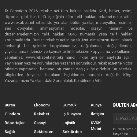
© Copyrigth 2016 rekabet.net tüm hakları saklıdır. Kod, haber, resim,
röportaj gibi her türlü içeriğinin tüm telif hakları rekabet.net’e aittir.
www.rekabet.net sitesinde yer alan bütün yazılar, materyaller, resimler,
ses dosyaları, animasyonlar, videolar, dizayn, tasarım ve
düzenlemelerimizin telif hakları 5846 numaralı yasa telif hakları
korunmaktadır. Bunlar rekabet.net’in yazılı izni olmaksızın ticari olarak
herhangi bir şekilde kopyalanamaz, dağıtılamaz, değiştirilemez,
yayınlanamaz. İzinsiz ve kaynak belirtilmeksizin kopyalama ve kullanımı
yapılamaz. www.rekabet.net’teki harici linkler ayrı bir sayfada açılır.
Yayınlanan yazı ve yorumlardan yazarları sorumludur. rekabet.net’te hiçbir
bildirim yapmadan, herhangi bir zaman değişikliğe gidebilir. Bu sitedeki
bilgilerden kaynaklı hataların hiçbirinden sorumlu değildir. Köşe
Yazarlarımızın Yazılarındaki Sorumluluk Kendilerine Aittir.
Bursa
Ekonomi
Gümrük
Künye
BÜLTEN AB
Gündem
Rekabet
İş Dünyası
İletişim
Röportajlar
Sanayi
Lojistik
KVKK
Metni
Bu web sitesi
Sağlık
Sektörden
Sektörden
İstiyorum