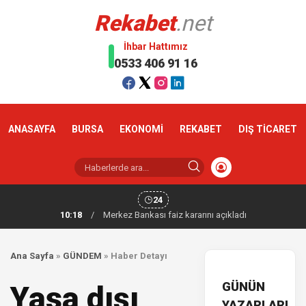
Rekabet
.net
İhbar Hattımız
0533 406 91 16
ANASAYFA
BURSA
EKONOMİ
REKABET
DIŞ TİCARET
24
10:18
/
Merkez Bankası faiz kararını açıkladı
Ana Sayfa
»
GÜNDEM
»
Haber Detayı
GÜNÜN
Yasa dışı
YAZARLARI