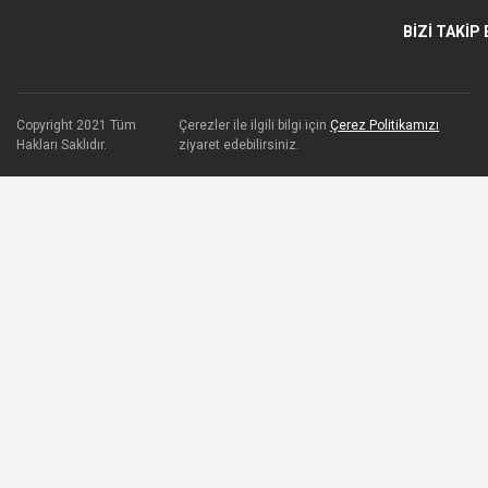
BİZİ TAKİP 
Copyright 2021 Tüm
Çerezler ile ilgili bilgi için
Çerez Politikamızı
Hakları Saklıdır.
ziyaret edebilirsiniz.