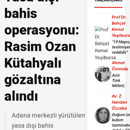
bahis
Prof Dr.
Behçet
operasyonu:
Kemal
Yeşilbur
Rasim Ozan
"19 Mayıs
teslimiye
reddidir"
Kütahyalı
Ahmet
Özenalp
gözaltına
Aziz
Türk
Milleti;
alındı
Av. Z.
Handan
Özcebe
Adana merkezli yürütülen
Doğum iz
kıdem
yasa dışı bahis
tazminatı