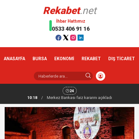
Rekabet
.net
İhbar Hattımız
0533 406 91 16
ANASAYFA
BURSA
EKONOMİ
REKABET
DIŞ TİCARET
24
10:18
/
Altın haftaya yükselişle başladı