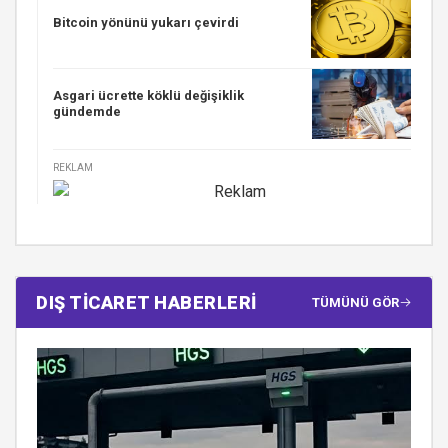
Bitcoin yönünü yukarı çevirdi
Asgari ücrette köklü değişiklik
gündemde
REKLAM
DIŞ TİCARET HABERLERİ
TÜMÜNÜ GÖR