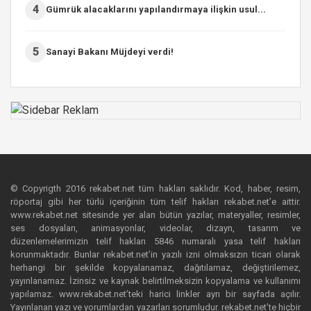
4
Gümrük alacaklarını yapılandırmaya ilişkin usul...
5
Sanayi Bakanı Müjdeyi verdi!
© Copyrigth 2016 rekabet.net tüm hakları saklıdır. Kod, haber, resim,
röportaj gibi her türlü içeriğinin tüm telif hakları rekabet.net’e aittir.
www.rekabet.net sitesinde yer alan bütün yazılar, materyaller, resimler,
ses dosyaları, animasyonlar, videolar, dizayn, tasarım ve
düzenlemelerimizin telif hakları 5846 numaralı yasa telif hakları
korunmaktadır. Bunlar rekabet.net’in yazılı izni olmaksızın ticari olarak
herhangi bir şekilde kopyalanamaz, dağıtılamaz, değiştirilemez,
yayınlanamaz. İzinsiz ve kaynak belirtilmeksizin kopyalama ve kullanımı
yapılamaz. www.rekabet.net’teki harici linkler ayrı bir sayfada açılır.
Yayınlanan yazı ve yorumlardan yazarları sorumludur. rekabet.net’te hiçbir