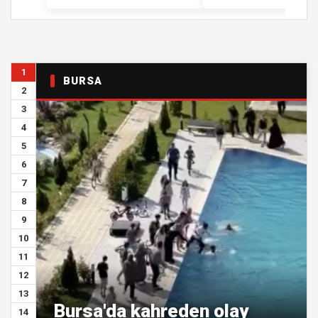
1
BURSA
2
3
4
5
6
7
8
9
10
11
12
13
Bursa'da kahreden olay
14