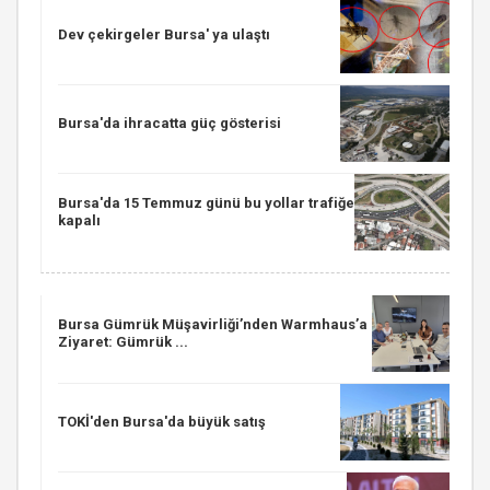
Dev çekirgeler Bursa' ya ulaştı
Bursa'da ihracatta güç gösterisi
Bursa'da 15 Temmuz günü bu yollar trafiğe
kapalı
Bursa Gümrük Müşavirliği’nden Warmhaus’a
Ziyaret: Gümrük ...
TOKİ'den Bursa'da büyük satış