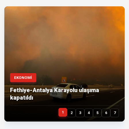
EKONOMİ
Fethiye-Antalya Karayolu ulaşıma
kapatıldı
1
2
3
4
5
6
7