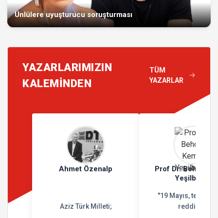
Ünlülere uyuşturucu soruşturması
YAZARLARIMIZIN
TÜM
YAZARLAR
KALEMİNDEN
Ahmet Özenalp
Prof Dr. Behçet K
Yeşilbursa
"19 Mayıs, teslimiy
Aziz Türk Milleti;
reddidir"