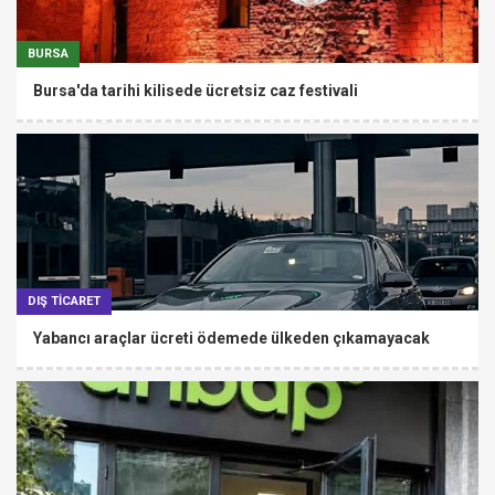
BURSA
Bursa'da tarihi kilisede ücretsiz caz festivali
DIŞ TİCARET
Yabancı araçlar ücreti ödemede ülkeden çıkamayacak