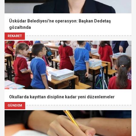
Üsküdar Belediyesi'ne operasyon: Başkan Dedetaş
gözaltında
REKABET
Okullarda kayıttan disipline kadar yeni düzenlemeler
GÜNDEM