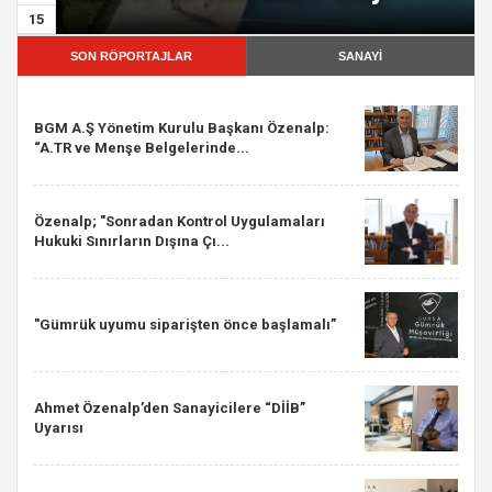
15
SON RÖPORTAJLAR
SANAYİ
BGM A.Ş Yönetim Kurulu Başkanı Özenalp:
“A.TR ve Menşe Belgelerinde...
Özenalp; "Sonradan Kontrol Uygulamaları
Hukuki Sınırların Dışına Çı...
"Gümrük uyumu siparişten önce başlamalı”
Ahmet Özenalp’den Sanayicilere “DİİB”
Uyarısı