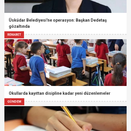
Üsküdar Belediyesi'ne operasyon: Başkan Dedetaş
gözaltında
REKABET
Okullarda kayıttan disipline kadar yeni düzenlemeler
GÜNDEM