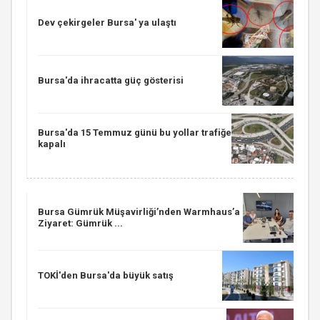
Dev çekirgeler Bursa' ya ulaştı
Bursa'da ihracatta güç gösterisi
Bursa'da 15 Temmuz günü bu yollar trafiğe
kapalı
Bursa Gümrük Müşavirliği’nden Warmhaus’a
Ziyaret: Gümrük ...
TOKİ'den Bursa'da büyük satış