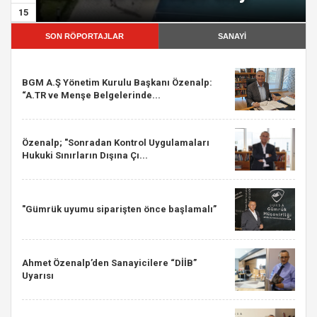
15
SON RÖPORTAJLAR
SANAYİ
BGM A.Ş Yönetim Kurulu Başkanı Özenalp:
“A.TR ve Menşe Belgelerinde...
Özenalp; "Sonradan Kontrol Uygulamaları
Hukuki Sınırların Dışına Çı...
"Gümrük uyumu siparişten önce başlamalı”
Ahmet Özenalp’den Sanayicilere “DİİB”
Uyarısı