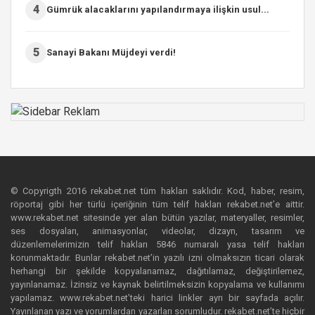
4
Gümrük alacaklarını yapılandırmaya ilişkin usul...
5
Sanayi Bakanı Müjdeyi verdi!
© Copyrigth 2016 rekabet.net tüm hakları saklıdır. Kod, haber, resim,
röportaj gibi her türlü içeriğinin tüm telif hakları rekabet.net’e aittir.
www.rekabet.net sitesinde yer alan bütün yazılar, materyaller, resimler,
ses dosyaları, animasyonlar, videolar, dizayn, tasarım ve
düzenlemelerimizin telif hakları 5846 numaralı yasa telif hakları
korunmaktadır. Bunlar rekabet.net’in yazılı izni olmaksızın ticari olarak
herhangi bir şekilde kopyalanamaz, dağıtılamaz, değiştirilemez,
yayınlanamaz. İzinsiz ve kaynak belirtilmeksizin kopyalama ve kullanımı
yapılamaz. www.rekabet.net’teki harici linkler ayrı bir sayfada açılır.
Yayınlanan yazı ve yorumlardan yazarları sorumludur. rekabet.net’te hiçbir