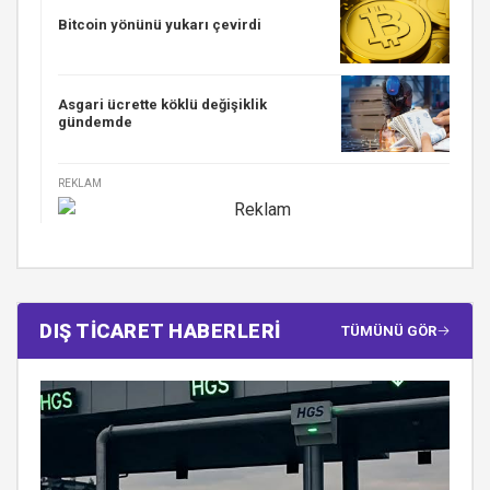
Bitcoin yönünü yukarı çevirdi
Asgari ücrette köklü değişiklik
gündemde
REKLAM
DIŞ TİCARET HABERLERİ
TÜMÜNÜ GÖR