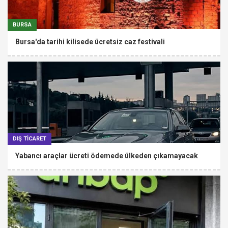
BURSA
Bursa'da tarihi kilisede ücretsiz caz festivali
DIŞ TİCARET
Yabancı araçlar ücreti ödemede ülkeden çıkamayacak