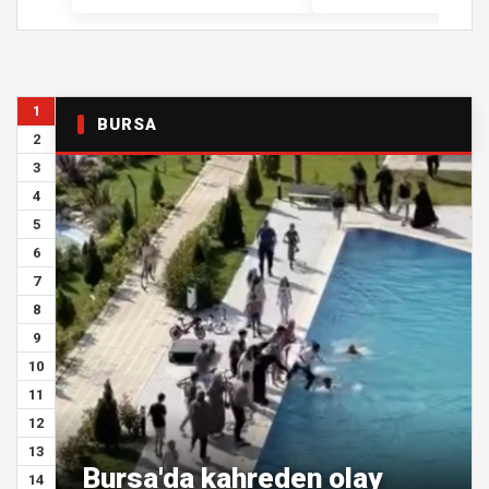
1
BURSA
2
3
4
5
6
7
8
9
10
11
12
13
Bursa'da kahreden olay
14