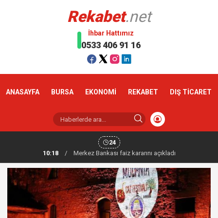
Rekabet
.net
İhbar Hattımız
0533 406 91 16
ANASAYFA
BURSA
EKONOMİ
REKABET
DIŞ TİCARET
24
10:18
/
Altın haftaya yükselişle başladı