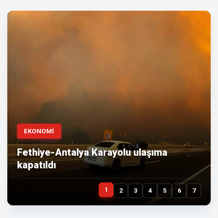
EKONOMİ
Fethiye-Antalya Karayolu ulaşıma
kapatıldı
1
2
3
4
5
6
7