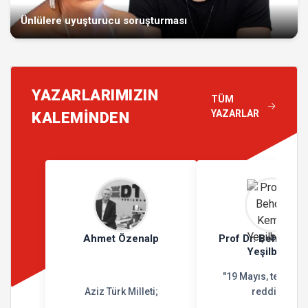
Ünlülere uyuşturucu soruşturması
YAZARLARIMIZIN
TÜM
YAZARLAR
KALEMİNDEN
Ahmet Özenalp
Prof Dr. Behçet K
Yeşilbursa
"19 Mayıs, teslimiy
Aziz Türk Milleti;
reddidir"