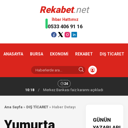
Rekabet
.net
İhbar Hattımız
0533 406 91 16
ANASAYFA
BURSA
EKONOMİ
REKABET
DIŞ TİCARET
24
10:18
/
Merkez Bankası faiz kararını açıkladı
Ana Sayfa
»
DIŞ TİCARET
»
Haber Detayı
GÜNÜN
Yumurta
YAZARLARI