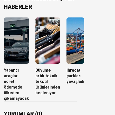
HABERLER
Yabancı
Büyüme
İhracat
araçlar
artık teknik
çarkları
ücreti
tekstil
yavaşladı
ödemede
ürünlerinden
ülkeden
besleniyor
çıkamayacak
YORUMLAR (0)