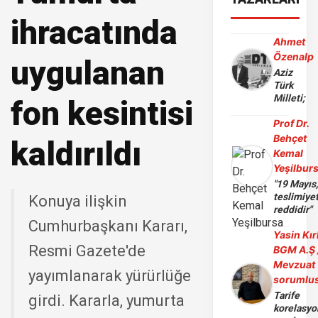
ihracatında
Ahmet
Özenalp
uygulanan
Aziz
Türk
Milleti;
fon kesintisi
Prof Dr.
Behçet
kaldırıldı
Kemal
Yeşilbur
"19 Mayıs
teslimiye
Konuya ilişkin
reddidir"
Cumhurbaşkanı Kararı,
Yasin Kır
Resmi Gazete'de
BGM A.Ş 
Mevzuat
yayımlanarak yürürlüğe
sorumlu
Tarife
girdi. Kararla, yumurta
korelasy