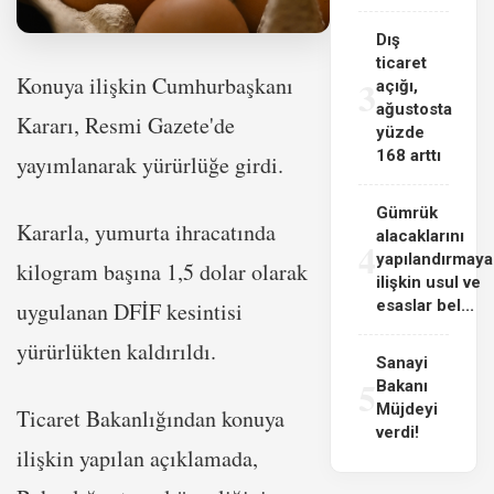
Dış
ticaret
Konuya ilişkin Cumhurbaşkanı
3
açığı,
ağustosta
Kararı, Resmi Gazete'de
yüzde
168 arttı
yayımlanarak yürürlüğe girdi.
Gümrük
Kararla, yumurta ihracatında
alacaklarını
4
yapılandırmaya
kilogram başına 1,5 dolar olarak
ilişkin usul ve
esaslar bel...
uygulanan DFİF kesintisi
yürürlükten kaldırıldı.
Sanayi
5
Bakanı
Müjdeyi
Ticaret Bakanlığından konuya
verdi!
ilişkin yapılan açıklamada,