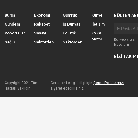
Bursa
Ekonomi
Gümrük
Künye
BÜLTEN AB
Gündem
Rekabet
İş Dünyası
İletişim
Röportajlar
Sanayi
Lojistik
KVKK
Metni
Bu web sitesi
Sağlık
Sektörden
Sektörden
İstiyorum
BİZİ TAKİP 
Copyright 2021 Tüm
Çerezler ile ilgili bilgi için
Çerez Politikamızı
Hakları Saklıdır.
ziyaret edebilirsiniz.