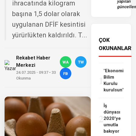
yapılan
ihracatında kilogram
güncelle
başına 1,5 dolar olarak
uygulanan DFİF kesintisi
yürürlükten kaldırıldı. T...
ÇOK
OKUNANLAR
Rekabet Haber
WA
TW
Merkezi
"Ekonomi
24.07.2025 - 09:37 • 33
FB
1
Bilim
Okunma
Kurulu
kurulsun"
İş
dünyası
2
2020'ye
umutla
bakıyor