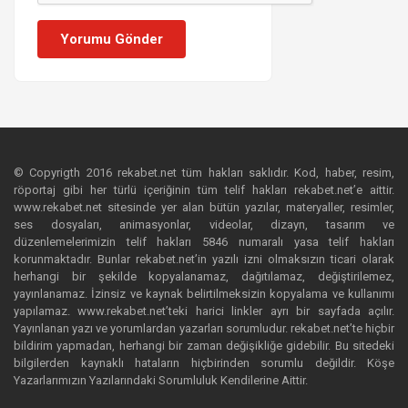
Yorumu Gönder
© Copyrigth 2016 rekabet.net tüm hakları saklıdır. Kod, haber, resim,
röportaj gibi her türlü içeriğinin tüm telif hakları rekabet.net’e aittir.
www.rekabet.net sitesinde yer alan bütün yazılar, materyaller, resimler,
ses dosyaları, animasyonlar, videolar, dizayn, tasarım ve
düzenlemelerimizin telif hakları 5846 numaralı yasa telif hakları
korunmaktadır. Bunlar rekabet.net’in yazılı izni olmaksızın ticari olarak
herhangi bir şekilde kopyalanamaz, dağıtılamaz, değiştirilemez,
yayınlanamaz. İzinsiz ve kaynak belirtilmeksizin kopyalama ve kullanımı
yapılamaz. www.rekabet.net’teki harici linkler ayrı bir sayfada açılır.
Yayınlanan yazı ve yorumlardan yazarları sorumludur. rekabet.net’te hiçbir
bildirim yapmadan, herhangi bir zaman değişikliğe gidebilir. Bu sitedeki
bilgilerden kaynaklı hataların hiçbirinden sorumlu değildir. Köşe
Yazarlarımızın Yazılarındaki Sorumluluk Kendilerine Aittir.