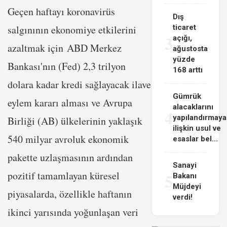
Geçen haftayı koronavirüs
Dış
salgınının ekonomiye etkilerini
ticaret
3
açığı,
azaltmak için ABD Merkez
ağustosta
yüzde
Bankası'nın (Fed) 2,3 trilyon
168 arttı
dolara kadar kredi sağlayacak ilave
Gümrük
eylem kararı alması ve Avrupa
alacaklarını
4
yapılandırmaya
Birliği (AB) ülkelerinin yaklaşık
ilişkin usul ve
540 milyar avroluk ekonomik
esaslar bel...
pakette uzlaşmasının ardından
Sanayi
pozitif tamamlayan küresel
5
Bakanı
Müjdeyi
piyasalarda, özellikle haftanın
verdi!
ikinci yarısında yoğunlaşan veri