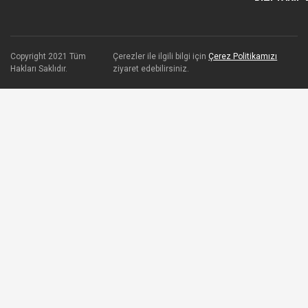
Copyright 2021 Tüm
Çerezler ile ilgili bilgi için
Çerez Politikamızı
Hakları Saklıdır.
ziyaret edebilirsiniz.