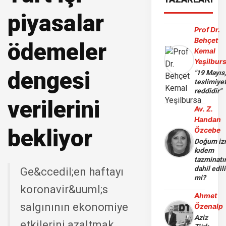
piyasalar
Prof Dr.
Behçet
ödemeler
Kemal
Yeşilbur
dengesi
"19 Mayıs
teslimiye
reddidir"
verilerini
Av. Z.
Handan
bekliyor
Özcebe
Doğum iz
kıdem
tazminatı
dahil edili
Ge&ccedil;en haftayı
mi?
koronavir&uuml;s
Ahmet
salgınının ekonomiye
Özenalp
Aziz
etkilerini azaltmak