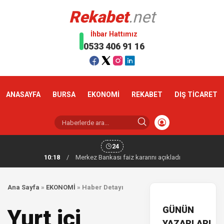
Rekabet
.net
İhbar Hattımız
0533 406 91 16
ANASAYFA
BURSA
EKONOMİ
REKABET
DIŞ TİCARET
24
10:18
/
Merkez Bankası faiz kararını açıkladı
Ana Sayfa
»
EKONOMİ
»
Haber Detayı
GÜNÜN
Yurt içi
YAZARLARI