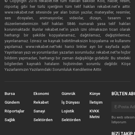
© Copyrigth 2016 rekabet.net tüm hakları saklıdır. Kod, haber, resim,
röportaj gibi her türlü içeriğinin tüm telif hakları rekabet.net’e aittir.
www.rekabet.net sitesinde yer alan bütün yazılar, materyaller, resimler,
ses dosyaları, animasyonlar, videolar, dizayn, tasarım ve
düzenlemelerimizin telif hakları 5846 numaralı yasa telif hakları
korunmaktadır. Bunlar rekabet.net’in yazılı izni olmaksızın ticari olarak
herhangi bir şekilde kopyalanamaz, dağıtılamaz, değiştirilemez,
yayınlanamaz. İzinsiz ve kaynak belirtilmeksizin kopyalama ve kullanımı
yapılamaz. www.rekabet.net’teki harici linkler ayrı bir sayfada açılır.
Yayınlanan yazı ve yorumlardan yazarları sorumludur. rekabet.net’te hiçbir
bildirim yapmadan, herhangi bir zaman değişikliğe gidebilir. Bu sitedeki
bilgilerden kaynaklı hataların hiçbirinden sorumlu değildir. Köşe
Yazarlarımızın Yazılarındaki Sorumluluk Kendilerine Aittir.
Bursa
Ekonomi
Gümrük
Künye
BÜLTEN AB
Gündem
Rekabet
İş Dünyası
İletişim
Röportajlar
Sanayi
Lojistik
KVKK
Metni
Bu web sitesi
Sağlık
Sektörden
Sektörden
İstiyorum
BİZİ TAKİP 