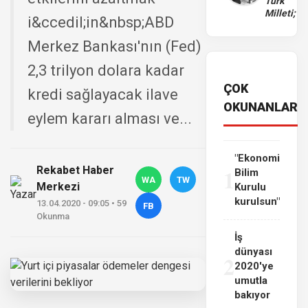
Türk
Milleti;
i&ccedil;in&nbsp;ABD
Merkez Bankası'nın (Fed)
2,3 trilyon dolara kadar
ÇOK
kredi sağlayacak ilave
OKUNANLAR
eylem kararı alması ve...
"Ekonomi
Rekabet Haber
1
Bilim
WA
TW
Merkezi
Kurulu
kurulsun"
13.04.2020 - 09:05 • 59
FB
Okunma
İş
dünyası
2
2020'ye
umutla
bakıyor