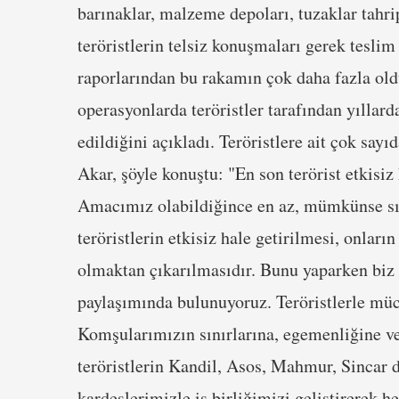
barınaklar, malzeme depoları, tuzaklar tahri
teröristlerin telsiz konuşmaları gerek teslim 
raporlarından bu rakamın çok daha fazla ol
operasyonlarda teröristler tarafından yıllar
edildiğini açıkladı. Teröristlere ait çok say
Akar, şöyle konuştu: "En son terörist etkis
Amacımız olabildiğince en az, mümkünse sıfı
teröristlerin etkisiz hale getirilmesi, onların
olmaktan çıkarılmasıdır. Bunu yaparken biz I
paylaşımında bulunuyoruz. Teröristlerle müca
Komşularımızın sınırlarına, egemenliğine ve
teröristlerin Kandil, Asos, Mahmur, Sincar 
kardeşlerimizle iş birliğimizi geliştirerek 