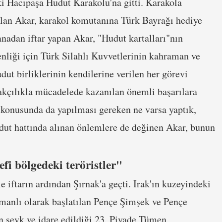
ki Hacıpaşa Hudut Karakolu'na gitti. Karakola
alan Akar, karakol komutanına Türk Bayrağı hediye
nadan iftar yapan Akar, "Hudut kartalları"nın
enliği için Türk Silahlı Kuvvetlerinin kahraman ve
dut birliklerinin kendilerine verilen her görevi
açakçılıkla mücadelede kazanılan önemli başarılara
 konusunda da yapılması gereken ne varsa yaptık,
ut hattında alınan önlemlere de değinen Akar, bunun
fi bölgedeki teröristler"
iftarın ardından Şırnak'a geçti. Irak'ın kuzeyindeki
manlı olarak başlatılan Pençe Şimşek ve Pençe
n sevk ve idare edildiği 23. Piyade Tümen