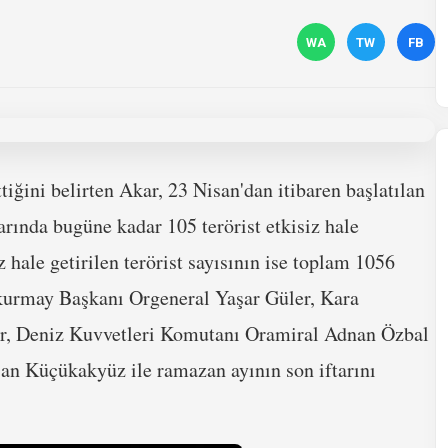
WA
TW
FB
iğini belirten Akar, 23 Nisan'dan itibaren başlatılan
ında bugüne kadar 105 terörist etkisiz hale
z hale getirilen terörist sayısının ise toplam 1056
kurmay Başkanı Orgeneral Yaşar Güler, Kara
r, Deniz Kuvvetleri Komutanı Oramiral Adnan Özbal
n Küçükakyüz ile ramazan ayının son iftarını