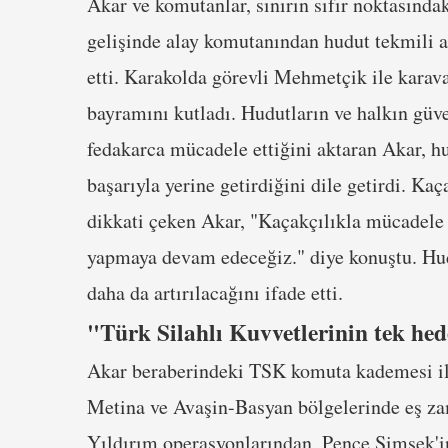
Akar ve komutanlar, sınırın sıfır noktasında
gelişinde alay komutanından hudut tekmili 
etti. Karakolda görevli Mehmetçik ile karava
bayramını kutladı. Hudutların ve halkın güv
fedakarca mücadele ettiğini aktaran Akar, hu
başarıyla yerine getirdiğini dile getirdi. K
dikkati çeken Akar, "Kaçakçılıkla mücadele
yapmaya devam edeceğiz." diye konuştu. Hud
daha da artırılacağını ifade etti.
"Türk Silahlı Kuvvetlerinin tek hede
Akar beraberindeki TSK komuta kademesi ile 
Metina ve Avaşin-Basyan bölgelerinde eş za
Yıldırım operasyonlarından, Pençe Şimşek'i