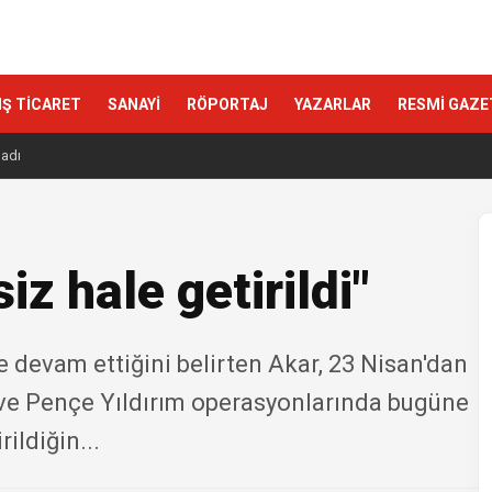
IŞ TİCARET
SANAYİ
RÖPORTAJ
YAZARLAR
RESMİ GAZE
ladı
iz hale getirildi"
e devam ettiğini belirten Akar, 23 Nisan'dan
 ve Pençe Yıldırım operasyonlarında bugüne
rildiğin...