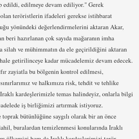
p edildi, edilmeye devam ediliyor." Gerek
olan teröristlerin ifadeleri gerekse istihbarat
duğu yönündeki değerlendirmelerini aktaran Akar,
dan beri hazırlanan çok sayıda mağaranın imha
ıda silah ve mühimmatın da ele geçirildiğini aktaran
iz hale getirilinceye kadar mücadelemiz devam edecek.
r zayiatla bu bölgenin kontrol edilmesi,
 sınırlarımız ve halkımıza risk, tehdit ve tehlike
raklı kardeşlerimizle temas halindeyiz, onlarla bilgi
delede iş birliğimizi artırmak istiyoruz.
 toprak bütünlüğüne saygılı olarak bir an önce
dahil, buralardan temizlenmesi konularında Iraklı
hem ülkemizi hem de Iraklı kardeşlerimizi terör