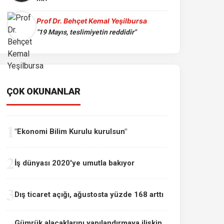
Prof Dr. Behçet Kemal Yeşilbursa
"19 Mayıs, teslimiyetin reddidir"
ÇOK OKUNANLAR
1
"Ekonomi Bilim Kurulu kurulsun"
2
İş dünyası 2020'ye umutla bakıyor
3
Dış ticaret açığı, ağustosta yüzde 168 arttı
Gümrük alacaklarını yapılandırmaya ilişkin