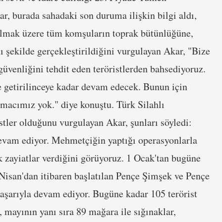
, burada sahadaki son duruma ilişkin bilgi aldı,
 olmak üzere tüm komşuların toprak bütünlüğüne,
ı şekilde gerçekleştirildiğini vurgulayan Akar, "Bize
 güvenliğini tehdit eden teröristlerden bahsediyoruz.
le getirilinceye kadar devam edecek. Bunun için
amacımız yok." diye konuştu. Türk Silahlı
stler olduğunu vurgulayan Akar, şunları söyledi:
evam ediyor. Mehmetçiğin yaptığı operasyonlarla
 zayiatlar verdiğini görüyoruz. 1 Ocak'tan bugüne
3 Nisan'dan itibaren başlatılan Pençe Şimşek ve Pençe
başarıyla devam ediyor. Bugüne kadar 105 terörist
ı, mayının yanı sıra 89 mağara ile sığınaklar,