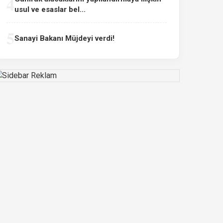
4
usul ve esaslar bel...
5
Sanayi Bakanı Müjdeyi verdi!