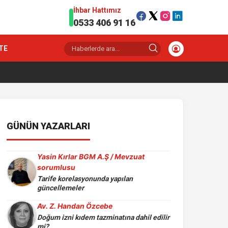
İhbar Hattımız
0533 406 91 16
TE
GÜNÜN YAZARLARI
Yasin Kırlar BGM A.Ş / Mevzuat
sorumlusu
Tarife korelasyonunda yapılan
güncellemeler
Av. Z. Handan Özcebe
Doğum izni kıdem tazminatına dahil edilir
mi?