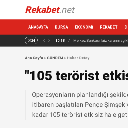
Rekabet
.net
ANASAYFA
BURSA
EKONOMİ
REKABET
D
24
10:18
/
Merkez Bankası faiz kararını açık
Ana Sayfa
»
GÜNDEM
»
Haber Detayı
"105 terörist etkis
Operasyonların planlandığı şekild
itibaren başlatılan Pençe Şimşek
kadar 105 terörist etkisiz hale geti