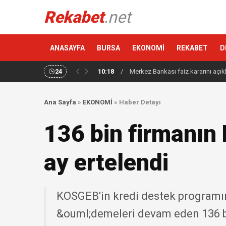
Rekabet
.net
ANASAYFA
BURSA
EKONOMİ
REKABET
D
24
10:18
/
Merkez Bankası faiz kararını açık
Ana Sayfa
»
EKONOMİ
»
Haber Detayı
136 bin firmanın 
ay ertelendi
KOSGEB'in kredi destek programı
&ouml;demeleri devam eden 136 bi