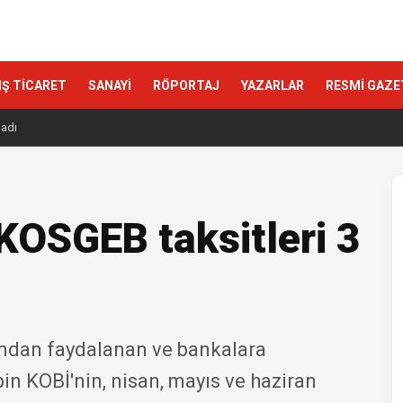
IŞ TİCARET
SANAYİ
RÖPORTAJ
YAZARLAR
RESMİ GAZE
ladı
KOSGEB taksitleri 3
ndan faydalanan ve bankalara
n KOBİ'nin, nisan, mayıs ve haziran