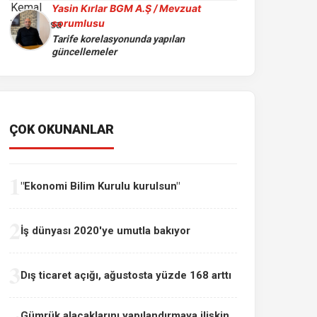
Yasin Kırlar BGM A.Ş / Mevzuat
sorumlusu
Tarife korelasyonunda yapılan
güncellemeler
ÇOK OKUNANLAR
1
"Ekonomi Bilim Kurulu kurulsun"
2
İş dünyası 2020'ye umutla bakıyor
3
Dış ticaret açığı, ağustosta yüzde 168 arttı
Gümrük alacaklarını yapılandırmaya ilişkin