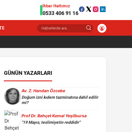
İhbar Hattımız
0533 406 91 16
TE
GÜNÜN YAZARLARI
Av. Z. Handan Özcebe
Doğum izni kıdem tazminatına dahil edilir
mi?
Prof Dr. Behçet Kemal Yeşilbursa
"19 Mayıs, teslimiyetin reddidir"