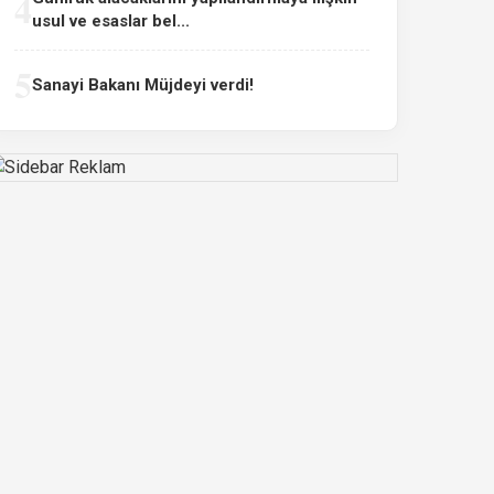
4
usul ve esaslar bel...
5
Sanayi Bakanı Müjdeyi verdi!