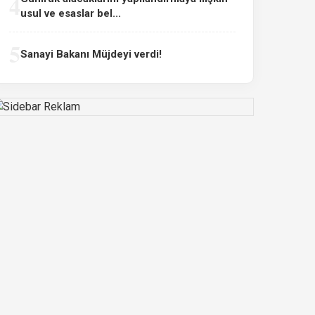
4
usul ve esaslar bel...
5
Sanayi Bakanı Müjdeyi verdi!