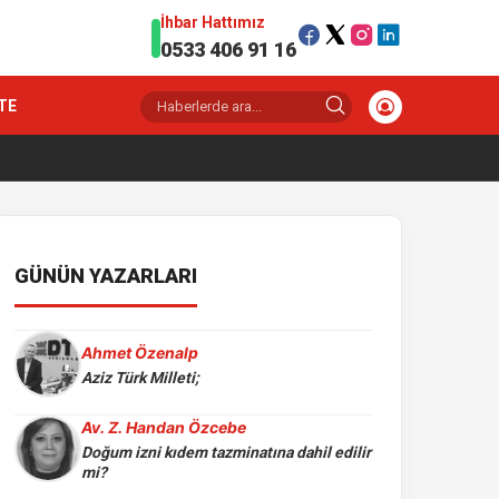
İhbar Hattımız
0533 406 91 16
TE
GÜNÜN YAZARLARI
Ahmet Özenalp
Aziz Türk Milleti;
Av. Z. Handan Özcebe
Doğum izni kıdem tazminatına dahil edilir
mi?