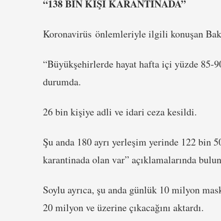
“138 BİN KİŞİ KARANTİNADA”
Koronavirüs önlemleriyle ilgili konuşan Ba
“Büyükşehirlerde hayat hafta içi yüzde 85-
durumda.
26 bin kişiye adli ve idari ceza kesildi.
Şu anda 180 ayrı yerleşim yerinde 122 bin 5
karantinada olan var” açıklamalarında bulu
Soylu ayrıca, şu anda günlük 10 milyon mask
20 milyon ve üzerine çıkacağını aktardı.