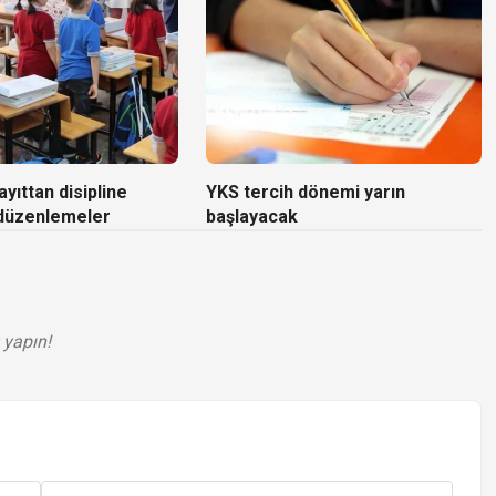
yıttan disipline
YKS tercih dönemi yarın
 düzenlemeler
başlayacak
 yapın!