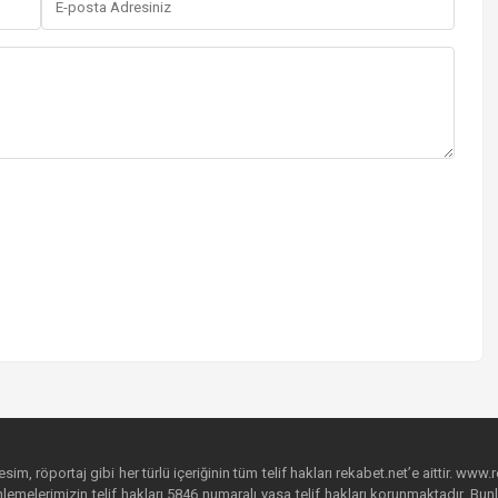
im, röportaj gibi her türlü içeriğinin tüm telif hakları rekabet.net’e aittir. www.r
emelerimizin telif hakları 5846 numaralı yasa telif hakları korunmaktadır. Bunlar