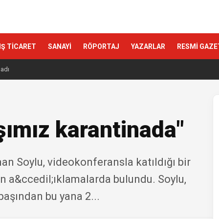
IŞ TİCARET
SANAYİ
RÖPORTAJ
YAZARLAR
RESMİ GAZE
ladı
şımız karantinada"
an Soylu, videokonferansla katıldığı bir
n a&ccedil;ıklamalarda bulundu. Soylu,
başından bu yana 2...