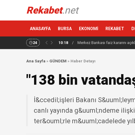
Rekabet
.net
ANASAYFA
BURSA
EKONOMİ
REKABET
D
24
10:18
/
Merkez Bankası faiz kararını açık
Ana Sayfa
»
GÜNDEM
»
Haber Detayı
"138 bin vatanda
İ&ccedil;işleri Bakanı S&uuml;leym
canlı yayında g&uuml;ndeme ilişki
ter&ouml;rle m&uuml;cadelede yıl