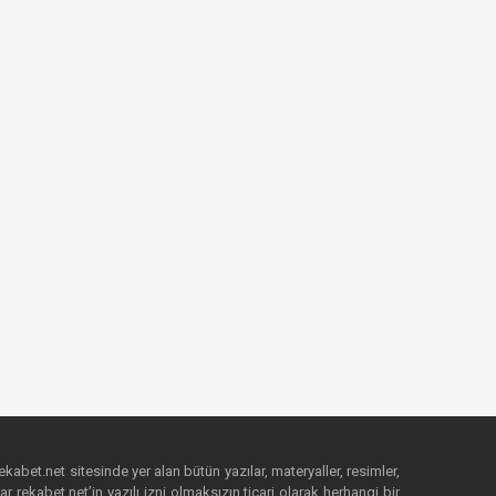
ekabet.net sitesinde yer alan bütün yazılar, materyaller, resimler,
 rekabet.net’in yazılı izni olmaksızın ticari olarak herhangi bir