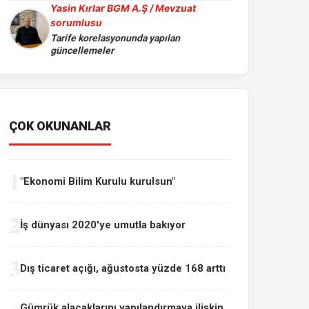
Yasin Kırlar BGM A.Ş / Mevzuat
sorumlusu
Tarife korelasyonunda yapılan
güncellemeler
ÇOK OKUNANLAR
1
"Ekonomi Bilim Kurulu kurulsun"
2
İş dünyası 2020'ye umutla bakıyor
3
Dış ticaret açığı, ağustosta yüzde 168 arttı
Gümrük alacaklarını yapılandırmaya ilişkin