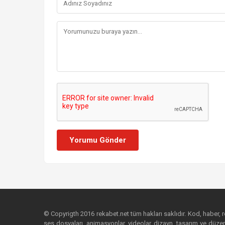
Yorumu Gönder
© Copyrigth 2016 rekabet.net tüm hakları saklıdır. Kod, haber, res
ses dosyaları, animasyonlar, videolar, dizayn, tasarım ve düzenl