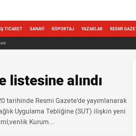
IŞ TİCARET
SANAYİ
RÖPORTAJ
YAZARLAR
RESMİ GAZE
ladı
 listesine alındı
020 tarihinde Resmi Gazete'de yayımlanarak
ğlık Uygulama Tebliğine (SUT) ilişkin yeni
ml;venlik Kurum...