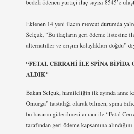
bedeli ödenen yurtiçi ilaç sayısı 8545’e ulaşt
Eklenen 14 yeni ilacın mevcut durumda yal
Selçuk, “Bu ilaçların geri ödeme listesine ila
alternatifler ve erişim kolaylıkları doğdu” d
“FETAL CERRAHİ İLE SPİNA BİFİD
ALDIK"
Bakan Selçuk, hamileliğin ilk ayında anne k
Omurga” hastalığı olarak bilinen, spina bif
bu hasarın giderilmesi amacı ile “Fetal Cer
tarafından geri ödeme kapsamına alındığını b