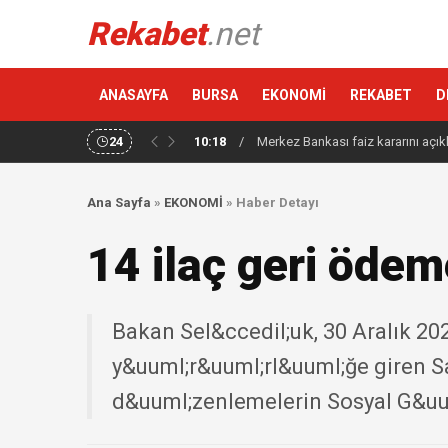
Rekabet
.net
ANASAYFA
BURSA
EKONOMİ
REKABET
D
24
10:18
/
Merkez Bankası faiz kararını açık
Ana Sayfa
»
EKONOMİ
»
Haber Detayı
14 ilaç geri ödeme
Bakan Sel&ccedil;uk, 30 Aralık 2
y&uuml;r&uuml;rl&uuml;ğe giren Sa
d&uuml;zenlemelerin Sosyal G&uu