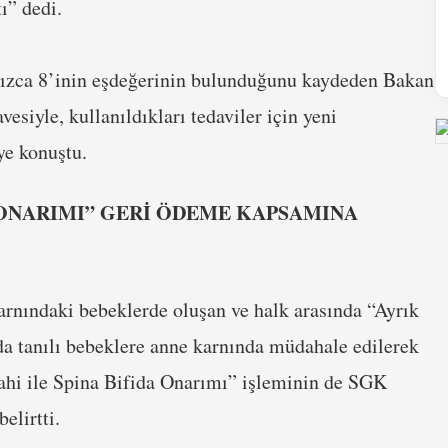
ı” dedi.
nızca 8’inin eşdeğerinin bulunduğunu kaydeden Bakan
vesiyle, kullanıldıkları tedaviler için yeni
iye konuştu.
A ONARIMI” GERİ ÖDEME KAPSAMINA
arnındaki bebeklerde oluşan ve halk arasında “Ayrık
ida tanılı bebeklere anne karnında müdahale edilerek
rahi ile Spina Bifida Onarımı” işleminin de SGK
elirtti.