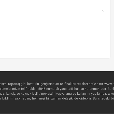
im, röportaj gibi her türlü içeriğinin tüm telif hakları rekabet.net’e aittir. www.r
emelerimizin telif hakları 5846 numaralı yasa telif hakları korunmaktadır. Bunlar
. İzinsiz ve kaynak belirtilmeksizin kopyalama ve kullanımı yapılamaz. www.rek
r bildirim yapmadan, herhangi bir zaman değişikliğe gidebilir. Bu sitedeki bi