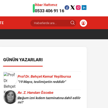
İhbar Hattımız
0533 406 91 16
TE
GÜNÜN YAZARLARI
Prof Dr. Behçet Kemal Yeşilbursa
"19 Mayıs, teslimiyetin reddidir"
Av. Z. Handan Özcebe
Doğum izni kıdem tazminatına dahil edilir
mi?