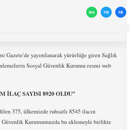
WA
TW
FB
mi Gazete'de yayımlanarak yürürlüğe giren Sağlık
enlemelerin Sosyal Güvenlik Kurumu resmi web
 İLAÇ SAYISI 8920 OLDU”
dilen 375, ülkemizde ruhsatlı 8545 ilacın
l Güvenlik Kurumumuzda bu eklemeyle birlikte