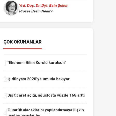
Yrd. Doç. Dr. Dyt. Esin Şeker
Proses Besin Nedir?
ÇOK OKUNANLAR
1
"Ekonomi Bilim Kurulu kurulsun"
2
İş dünyası 2020'ye umutla bakıyor
3
Dış ticaret açığı, ağustosta yüzde 168 arttı
4
Gümrük alacaklarını yapılandırmaya ilişkin
usul ve esaslar bel...