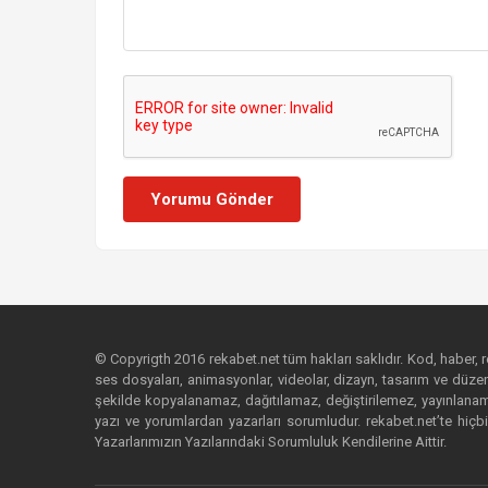
Yorumu Gönder
© Copyrigth 2016 rekabet.net tüm hakları saklıdır. Kod, haber, res
ses dosyaları, animasyonlar, videolar, dizayn, tasarım ve düzenl
şekilde kopyalanamaz, dağıtılamaz, değiştirilemez, yayınlanamaz
yazı ve yorumlardan yazarları sorumludur. rekabet.net’te hiçbi
Yazarlarımızın Yazılarındaki Sorumluluk Kendilerine Aittir.