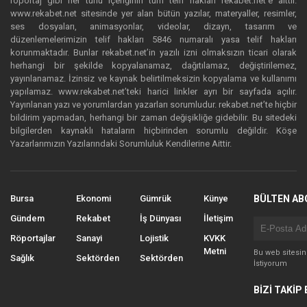
röportaj gibi her türlü içeriğinin tüm telif hakları rekabet.net’e aittir.
www.rekabet.net sitesinde yer alan bütün yazılar, materyaller, resimler,
ses dosyaları, animasyonlar, videolar, dizayn, tasarım ve
düzenlemelerimizin telif hakları 5846 numaralı yasa telif hakları
korunmaktadır. Bunlar rekabet.net’in yazılı izni olmaksızın ticari olarak
herhangi bir şekilde kopyalanamaz, dağıtılamaz, değiştirilemez,
yayınlanamaz. İzinsiz ve kaynak belirtilmeksizin kopyalama ve kullanımı
yapılamaz. www.rekabet.net’teki harici linkler ayrı bir sayfada açılır.
Yayınlanan yazı ve yorumlardan yazarları sorumludur. rekabet.net’te hiçbir
bildirim yapmadan, herhangi bir zaman değişikliğe gidebilir. Bu sitedeki
bilgilerden kaynaklı hataların hiçbirinden sorumlu değildir. Köşe
Yazarlarımızın Yazılarındaki Sorumluluk Kendilerine Aittir.
Bursa
Ekonomi
Gümrük
Künye
BÜLTEN AB
Gündem
Rekabet
İş Dünyası
İletişim
Röportajlar
Sanayi
Lojistik
KVKK
Metni
Bu web sitesi
Sağlık
Sektörden
Sektörden
İstiyorum
BİZİ TAKİP 