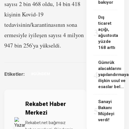
bakıyor
sayısı 2 bin 468 oldu, 14 bin 418
kişinin Kovid-19
Dış
tedavisinin/karantinasının sona
ticaret
3
açığı,
ermesiyle iyileşen sayısı 4 milyon
ağustosta
yüzde
947 bin 256'ya yükseldi.
168 arttı
Gümrük
alacaklarını
4
Etiketler:
#GÜNDEM
yapılandırmaya
ilişkin usul ve
esaslar bel...
Sanayi
Rekabet Haber
5
Bakanı
Merkezi
Müjdeyi
verdi!
Rekabet.net bağımsız