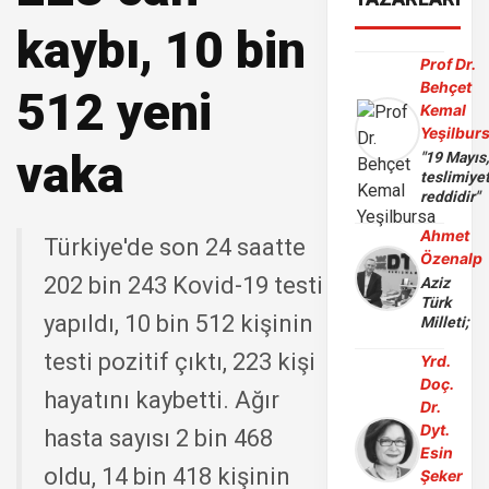
kaybı, 10 bin
Prof Dr.
Behçet
512 yeni
Kemal
Yeşilbur
vaka
"19 Mayıs
teslimiye
reddidir"
Ahmet
Türkiye'de son 24 saatte
Özenalp
202 bin 243 Kovid-19 testi
Aziz
Türk
yapıldı, 10 bin 512 kişinin
Milleti;
testi pozitif çıktı, 223 kişi
Yrd.
Doç.
hayatını kaybetti. Ağır
Dr.
Dyt.
hasta sayısı 2 bin 468
Esin
oldu, 14 bin 418 kişinin
Şeker