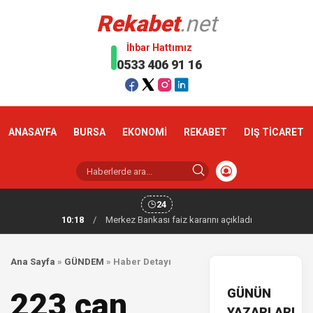
Rekabet
.net
İhbar Hattımız
0533 406 91 16
ANASAYFA
BURSA
EKONOMİ
REKABET
DIŞ TİCARET
24
10:18
/
Merkez Bankası faiz kararını açıkladı
Ana Sayfa
»
GÜNDEM
»
Haber Detayı
GÜNÜN
223 can
YAZARLARI