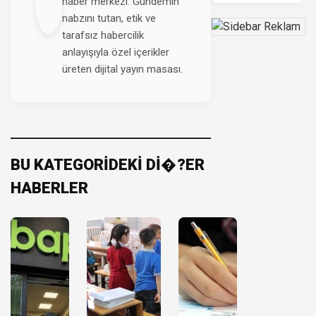
haber merkezi. Gündemin
nabzını tutan, etik ve
tarafsız habercilik
anlayışıyla özel içerikler
üreten dijital yayın masası.
BU KATEGORİDEKİ Dİ�?ER
HABERLER