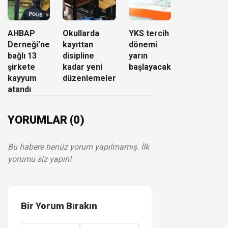
AHBAP
Okullarda
YKS tercih
Derneği'ne
kayıttan
dönemi
bağlı 13
disipline
yarın
şirkete
kadar yeni
başlayacak
kayyum
düzenlemeler
atandı
YORUMLAR (0)
Bu habere henüz yorum yapılmamış. İlk
yorumu siz yapın!
Bir Yorum Bırakın