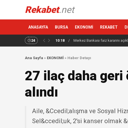
Rekabet
.net
ANASAYFA
BURSA
EKONOMİ
REKABET
D
24
10:18
/
Merkez Bankası faiz kararını açık
Ana Sayfa
»
EKONOMİ
»
Haber Detayı
27 ilaç daha geri
alındı
Aile, &Ccedil;alışma ve Sosyal H
Sel&ccedil;uk, 2'si kanser olmak 