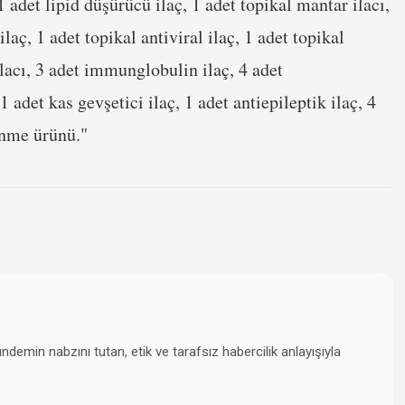
 1 adet lipid düşürücü ilaç, 1 adet topikal mantar ilacı,
ilaç, 1 adet topikal antiviral ilaç, 1 adet topikal
ilacı, 3 adet immunglobulin ilaç, 4 adet
 adet kas gevşetici ilaç, 1 adet antiepileptik ilaç, 4
enme ürünü."
emin nabzını tutan, etik ve tarafsız habercilik anlayışıyla