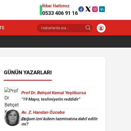
İhbar Hattımız
0533 406 91 16
TE
GÜNÜN YAZARLARI
Prof Dr. Behçet Kemal Yeşilbursa
"19 Mayıs, teslimiyetin reddidir"
Av. Z. Handan Özcebe
Doğum izni kıdem tazminatına dahil edilir
mi?