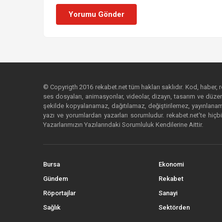
Yorumu Gönder
© Copyrigth 2016 rekabet.net tüm hakları saklıdır. Kod, haber, res
ses dosyaları, animasyonlar, videolar, dizayn, tasarım ve düzenl
şekilde kopyalanamaz, dağıtılamaz, değiştirilemez, yayınlanamaz
yazı ve yorumlardan yazarları sorumludur. rekabet.net’te hiçbi
Yazarlarımızın Yazılarındaki Sorumluluk Kendilerine Aittir.
Bursa
Ekonomi
Gündem
Rekabet
Röportajlar
Sanayi
Sağlık
Sektörden