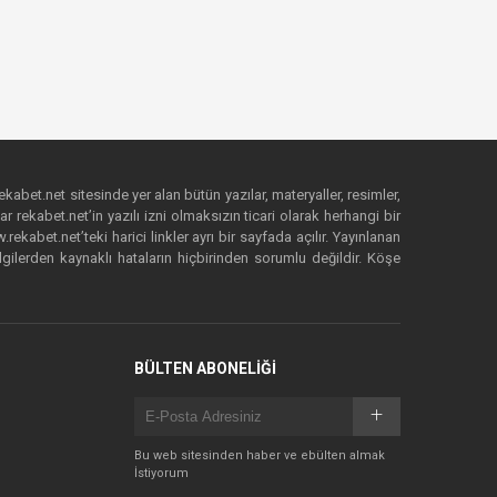
ekabet.net sitesinde yer alan bütün yazılar, materyaller, resimler,
 rekabet.net’in yazılı izni olmaksızın ticari olarak herhangi bir
abet.net’teki harici linkler ayrı bir sayfada açılır. Yayınlanan
lgilerden kaynaklı hataların hiçbirinden sorumlu değildir. Köşe
BÜLTEN ABONELİĞİ
Bu web sitesinden haber ve ebülten almak
İstiyorum