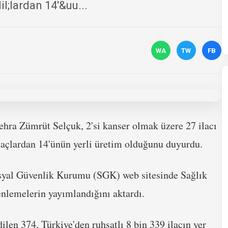
il;lardan 14'&uu...
WA
TW
FB
hra Zümrüt Selçuk, 2'si kanser olmak üzere 27 ilacı
ilaçlardan 14'ünün yerli üretim olduğunu duyurdu.
osyal Güvenlik Kurumu (SGK) web sitesinde Sağlık
nlemelerin yayımlandığını aktardı.
ilen 374, Türkiye'den ruhsatlı 8 bin 339 ilacın yer