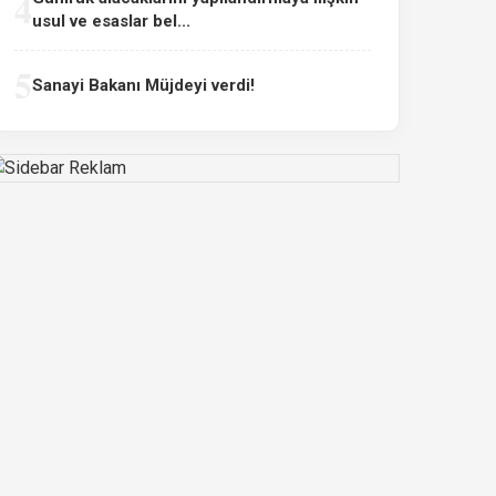
4
usul ve esaslar bel...
5
Sanayi Bakanı Müjdeyi verdi!