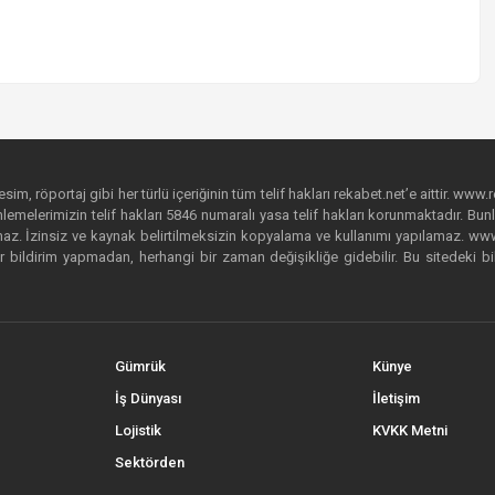
im, röportaj gibi her türlü içeriğinin tüm telif hakları rekabet.net’e aittir. www.r
emelerimizin telif hakları 5846 numaralı yasa telif hakları korunmaktadır. Bunlar
. İzinsiz ve kaynak belirtilmeksizin kopyalama ve kullanımı yapılamaz. www.rek
r bildirim yapmadan, herhangi bir zaman değişikliğe gidebilir. Bu sitedeki bi
Gümrük
Künye
İş Dünyası
İletişim
Lojistik
KVKK Metni
Sektörden