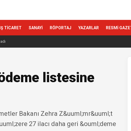
IŞ TİCARET
SANAYİ
RÖPORTAJ
YAZARLAR
RESMİ GAZE
ladı
 ödeme listesine
izmetler Bakanı Zehra Z&uuml;mr&uuml;t
&uuml;zere 27 ilacı daha geri &ouml;deme