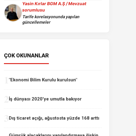
Yasin Kırlar BGM A.Ş / Mevzuat
sorumlusu
Tarife korelasyonunda yapılan
güncellemeler
ÇOK OKUNANLAR
1
"Ekonomi Bilim Kurulu kurulsun"
2
İş dünyası 2020'ye umutla bakıyor
3
Dış ticaret açığı, ağustosta yüzde 168 arttı
Gümrük alacaklarını yapılandırmaya ilişkin