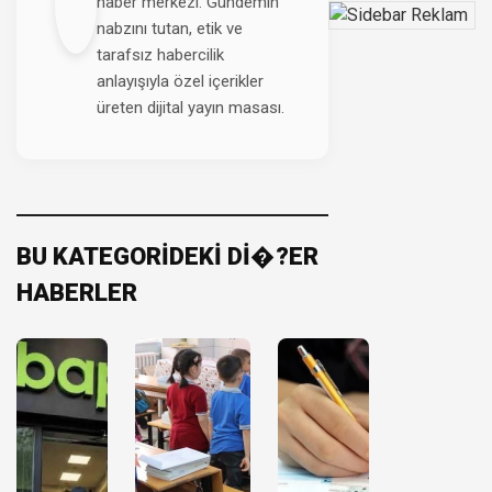
haber merkezi. Gündemin
nabzını tutan, etik ve
tarafsız habercilik
anlayışıyla özel içerikler
üreten dijital yayın masası.
BU KATEGORİDEKİ Dİ�?ER
HABERLER