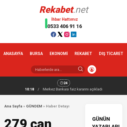
Rekabet
.net
İhbar Hattımız
0533 406 91 16
ANASAYFA
BURSA
EKONOMİ
REKABET
DIŞ TİCARET
24
10:18
/
Merkez Bankası faiz kararını açıkladı
Ana Sayfa
»
GÜNDEM
»
Haber Detayı
GÜNÜN
279 can
YAZARLARI