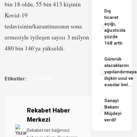
bin 18 oldu, 55 bin 413 kişinin
Dış
Kovid-19
ticaret
3
açığı,
tedavisinin/karantinasının sona
ağustosta
ermesiyle iyileşen sayısı 3 milyon
yüzde
168 arttı
480 bin 146'ya yükseldi.
Gümrük
alacaklarını
4
yapılandırmaya
Etiketler:
ilişkin usul ve
#GÜNDEM
esaslar bel...
Sanayi
5
Bakanı
Rekabet Haber
Müjdeyi
Merkezi
verdi!
Rekabet.net bağımsız