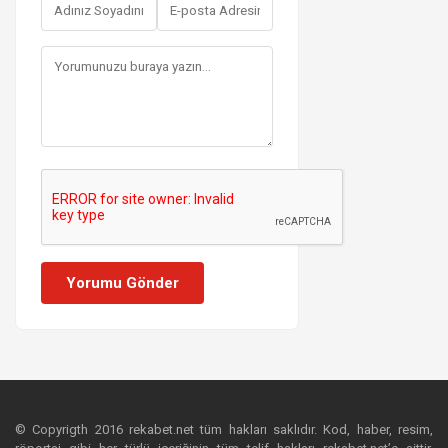
Yorumu Gönder
© Copyrigth 2016 rekabet.net tüm hakları saklıdır. Kod, haber, resim,