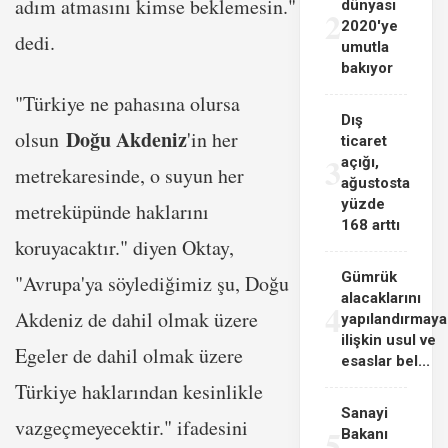
adım atmasını kimse beklemesin."
dünyası
2
2020'ye
dedi.
umutla
bakıyor
"Türkiye ne pahasına olursa
Dış
Doğu Akdeniz
olsun
'in her
ticaret
3
açığı,
metrekaresinde, o suyun her
ağustosta
yüzde
metreküpünde haklarını
168 arttı
koruyacaktır." diyen Oktay,
Gümrük
"Avrupa'ya söylediğimiz şu, Doğu
alacaklarını
4
Akdeniz de dahil olmak üzere
yapılandırmaya
ilişkin usul ve
Egeler de dahil olmak üzere
esaslar bel...
Türkiye haklarından kesinlikle
Sanayi
vazgeçmeyecektir." ifadesini
5
Bakanı