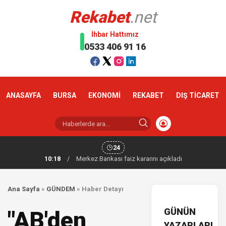
Rekabet
.net
İhbar Hattımız
0533 406 91 16
ANASAYFA
BURSA
EKONOMİ
REKABET
DIŞ TİCARET
24
10:18
/
Merkez Bankası faiz kararını açıkladı
Ana Sayfa
»
GÜNDEM
»
Haber Detayı
GÜNÜN
"AB'den
YAZARLARI