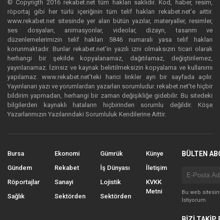
© Copyrigth 2016 rekabet.net tüm hakları saklıdır. Kod, haber, resim,
röportaj gibi her türlü içeriğinin tüm telif hakları rekabet.net’e aittir.
www.rekabet.net sitesinde yer alan bütün yazılar, materyaller, resimler,
ses dosyaları, animasyonlar, videolar, dizayn, tasarım ve
düzenlemelerimizin telif hakları 5846 numaralı yasa telif hakları
korunmaktadır. Bunlar rekabet.net’in yazılı izni olmaksızın ticari olarak
herhangi bir şekilde kopyalanamaz, dağıtılamaz, değiştirilemez,
yayınlanamaz. İzinsiz ve kaynak belirtilmeksizin kopyalama ve kullanımı
yapılamaz. www.rekabet.net’teki harici linkler ayrı bir sayfada açılır.
Yayınlanan yazı ve yorumlardan yazarları sorumludur. rekabet.net’te hiçbir
bildirim yapmadan, herhangi bir zaman değişikliğe gidebilir. Bu sitedeki
bilgilerden kaynaklı hataların hiçbirinden sorumlu değildir. Köşe
Yazarlarımızın Yazılarındaki Sorumluluk Kendilerine Aittir.
Bursa
Ekonomi
Gümrük
Künye
BÜLTEN AB
Gündem
Rekabet
İş Dünyası
İletişim
Röportajlar
Sanayi
Lojistik
KVKK
Metni
Bu web sitesi
Sağlık
Sektörden
Sektörden
İstiyorum
BİZİ TAKİP 