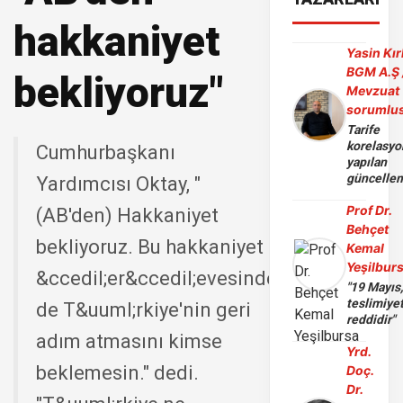
hakkaniyet
Yasin Kır
BGM A.Ş 
bekliyoruz"
Mevzuat
sorumlu
Tarife
korelasy
Cumhurbaşkanı
yapılan
güncelle
Yardımcısı Oktay, "
Prof Dr.
(AB'den) Hakkaniyet
Behçet
bekliyoruz. Bu hakkaniyet
Kemal
Yeşilbur
&ccedil;er&ccedil;evesinde
"19 Mayıs
teslimiye
de T&uuml;rkiye'nin geri
reddidir"
adım atmasını kimse
Yrd.
beklemesin." dedi.
Doç.
Dr.