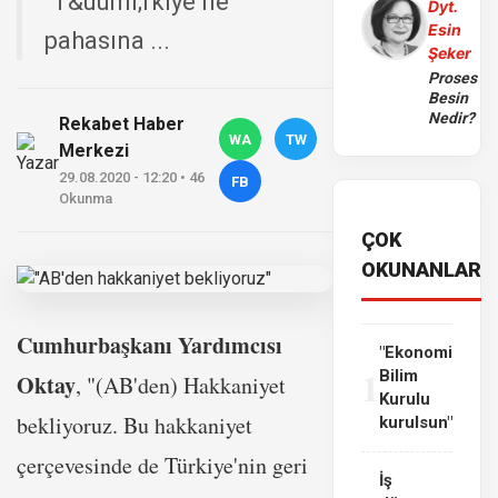
"T&uuml;rkiye ne
Dyt.
Esin
pahasına ...
Şeker
Proses
Besin
Nedir?
Rekabet Haber
WA
TW
Merkezi
29.08.2020 - 12:20 • 46
FB
Okunma
ÇOK
OKUNANLAR
Cumhurbaşkanı Yardımcısı
"Ekonomi
1
Bilim
Oktay
, "(AB'den) Hakkaniyet
Kurulu
bekliyoruz. Bu hakkaniyet
kurulsun"
çerçevesinde de Türkiye'nin geri
İş