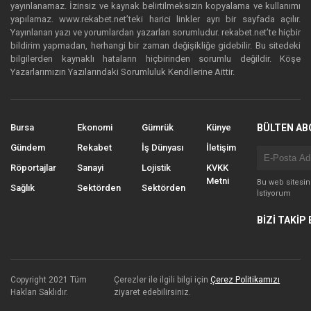
yayınlanamaz. İzinsiz ve kaynak belirtilmeksizin kopyalama ve kullanımı
yapılamaz. www.rekabet.net’teki harici linkler ayrı bir sayfada açılır.
Yayınlanan yazı ve yorumlardan yazarları sorumludur. rekabet.net’te hiçbir
bildirim yapmadan, herhangi bir zaman değişikliğe gidebilir. Bu sitedeki
bilgilerden kaynaklı hataların hiçbirinden sorumlu değildir. Köşe
Yazarlarımızın Yazılarındaki Sorumluluk Kendilerine Aittir.
Bursa
Ekonomi
Gümrük
Künye
BÜLTEN AB
Gündem
Rekabet
İş Dünyası
İletişim
Röportajlar
Sanayi
Lojistik
KVKK
Metni
Bu web sitesi
Sağlık
Sektörden
Sektörden
İstiyorum
BİZİ TAKİP 
Copyright 2021 Tüm
Çerezler ile ilgili bilgi için
Çerez Politikamızı
Hakları Saklıdır.
ziyaret edebilirsiniz.