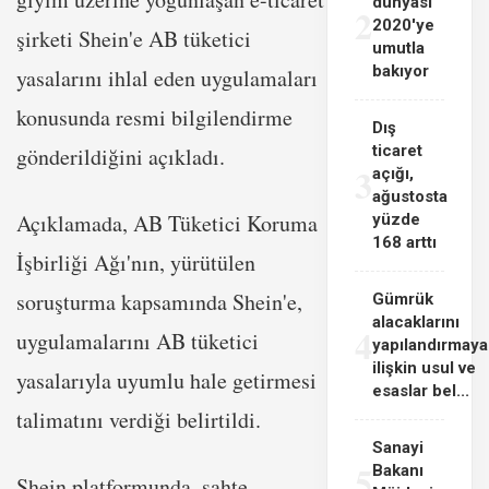
dünyası
2
2020'ye
şirketi Shein'e AB tüketici
umutla
bakıyor
yasalarını ihlal eden uygulamaları
konusunda resmi bilgilendirme
Dış
ticaret
gönderildiğini açıkladı.
3
açığı,
ağustosta
Açıklamada, AB Tüketici Koruma
yüzde
168 arttı
İşbirliği Ağı'nın, yürütülen
soruşturma kapsamında Shein'e,
Gümrük
alacaklarını
4
uygulamalarını AB tüketici
yapılandırmaya
ilişkin usul ve
yasalarıyla uyumlu hale getirmesi
esaslar bel...
talimatını verdiği belirtildi.
Sanayi
5
Bakanı
Shein platformunda, sahte