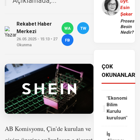
Açıklamada,...
Dyt.
Esin
Şeker
Proses
Rekabet Haber
Besin
WA
TW
Merkezi
Nedir?
26.05.2025 - 15:13 • 27
FB
Okunma
ÇOK
OKUNANLAR
"Ekonomi
1
Bilim
Kurulu
kurulsun"
AB Komisyonu, Çin'de kurulan ve
İş
giyim üzerine yoğunlaşan e-ticaret