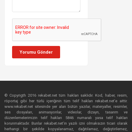
Yorumu Gönder
© Copyrigth 2016 rekabet.net tüm hakları saklıdır. Kod, haber, resim,
röportaj gibi her türlü içeriğinin tüm telif hakları rekabet.net’e aittir.
www.rekabet.net sitesinde yer alan bütün yazılar, materyaller, resimler,
ses dosyaları, animasyonlar, videolar, dizayn, tasarım ve
düzenlemelerimizin telif hakları 5846 numaralı yasa telif hakları
korunmaktadır. Bunlar rekabet.net’in yazılı izni olmaksızın ticari olarak
herhangi bir şekilde kopyalanamaz, dağıtılamaz, değiştirilemez,