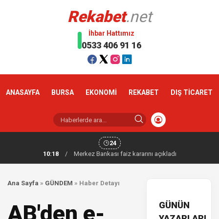
Rekabet
.net
İhbar Hattımız
0533 406 91 16
ANASAYFA
BURSA
EKONOMİ
REKABET
DIŞ TİCARET
24
10:18
/
Merkez Bankası faiz kararını açıkladı
Ana Sayfa
»
GÜNDEM
»
Haber Detayı
GÜNÜN
AB'den e-
YAZARLARI