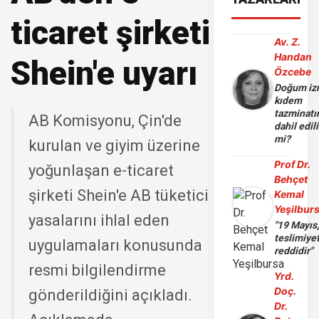
ticaret şirketi
Av. Z.
Handan
Shein'e uyarı
Özcebe
Doğum iz
kıdem
tazminatı
AB Komisyonu, Çin'de
dahil edili
mi?
kurulan ve giyim üzerine
Prof Dr.
yoğunlaşan e-ticaret
Behçet
şirketi Shein'e AB tüketici
Kemal
Yeşilbur
yasalarını ihlal eden
"19 Mayıs
teslimiye
uygulamaları konusunda
reddidir"
resmi bilgilendirme
Yrd.
Doç.
gönderildiğini açıkladı.
Dr.