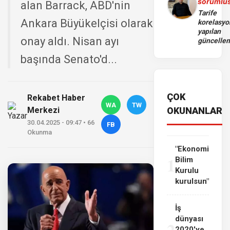
sorumlu
alan Barrack, ABD'nin
Tarife
Ankara Büyükelçisi olarak
korelasy
yapılan
onay aldı. Nisan ayı
güncelle
başında Senato'd...
ÇOK
Rekabet Haber
WA
TW
Merkezi
OKUNANLAR
30.04.2025 - 09:47 • 66
FB
Okunma
"Ekonomi
1
Bilim
Kurulu
kurulsun"
İş
dünyası
2
2020'ye