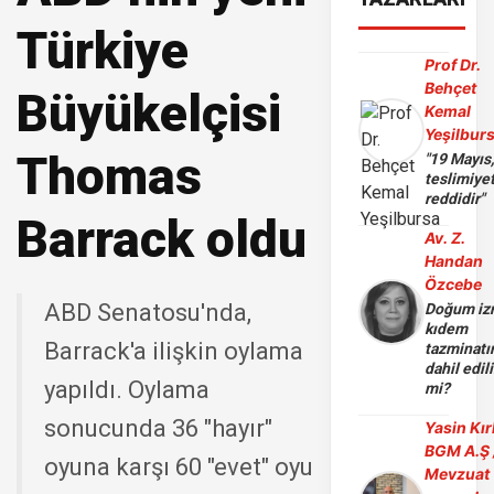
Türkiye
Prof Dr.
Behçet
Büyükelçisi
Kemal
Yeşilbur
Thomas
"19 Mayıs
teslimiye
reddidir"
Barrack oldu
Av. Z.
Handan
Özcebe
ABD Senatosu'nda,
Doğum iz
kıdem
Barrack'a ilişkin oylama
tazminatı
dahil edili
yapıldı. Oylama
mi?
sonucunda 36 "hayır"
Yasin Kır
BGM A.Ş 
oyuna karşı 60 "evet" oyu
Mevzuat