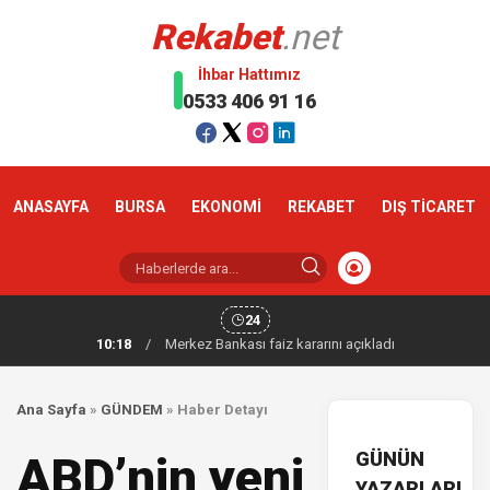
Rekabet
.net
İhbar Hattımız
0533 406 91 16
ANASAYFA
BURSA
EKONOMİ
REKABET
DIŞ TİCARET
24
10:18
/
Merkez Bankası faiz kararını açıkladı
Ana Sayfa
»
GÜNDEM
»
Haber Detayı
GÜNÜN
ABD’nin yeni
YAZARLARI