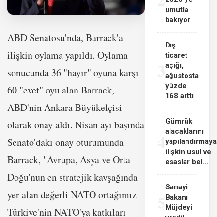
umutla
bakıyor
ABD Senatosu'nda, Barrack'a
Dış
ilişkin oylama yapıldı. Oylama
ticaret
3
açığı,
sonucunda 36 "hayır" oyuna karşı
ağustosta
yüzde
60 "evet" oyu alan Barrack,
168 arttı
ABD'nin Ankara Büyükelçisi
Gümrük
olarak onay aldı. Nisan ayı başında
alacaklarını
4
Senato'daki onay oturumunda
yapılandırmaya
ilişkin usul ve
Barrack, "Avrupa, Asya ve Orta
esaslar bel...
Doğu'nun en stratejik kavşağında
Sanayi
yer alan değerli NATO ortağımız
5
Bakanı
Müjdeyi
Türkiye'nin NATO'ya katkıları