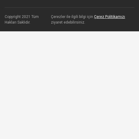
Copyright 2021 Tüm
Çerezler ile ilgili bilgi için
Çerez Politikamızı
Hakları Saklıdır.
ziyaret edebilirsiniz.