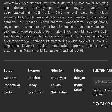
www.rekabet.net sitesinde yer alan bütün yazılar, materyaller, resimler,
ses dosyaları, animasyonlar, videolar, dizayn, tasarım ve
düzenlemelerimizin telif hakları 5846 numaralı yasa telif hakları
korunmaktadır. Bunlar rekabet.net’in yazılı izni olmaksızın ticari olarak
herhangi bir şekilde kopyalanamaz, dağıtılamaz, değiştirilemez,
yayınlanamaz. İzinsiz ve kaynak belirtilmeksizin kopyalama ve kullanımı
yapılamaz. www.rekabet.net’teki harici linkler ayrı bir sayfada açılır.
Yayınlanan yazı ve yorumlardan yazarları sorumludur. rekabet.net’te hiçbir
bildirim yapmadan, herhangi bir zaman değişikliğe gidebilir. Bu sitedeki
bilgilerden kaynaklı hataların hiçbirinden sorumlu değildir. Köşe
Yazarlarımızın Yazılarındaki Sorumluluk Kendilerine Aittir.
Bursa
Ekonomi
Gümrük
Künye
BÜLTEN AB
Gündem
Rekabet
İş Dünyası
İletişim
Röportajlar
Sanayi
Lojistik
KVKK
Metni
Bu web sitesi
Sağlık
Sektörden
Sektörden
İstiyorum
BİZİ TAKİP 