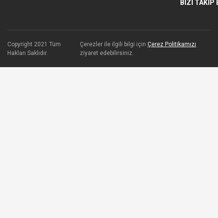
BİZİ TAKİP 
Copyright 2021 Tüm
Çerezler ile ilgili bilgi için
Çerez Politikamızı
Hakları Saklıdır.
ziyaret edebilirsiniz.