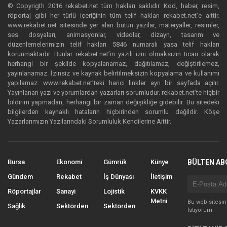
© Copyrigth 2016 rekabet.net tüm hakları saklıdır. Kod, haber, resim,
röportaj gibi her türlü içeriğinin tüm telif hakları rekabet.net’e aittir.
www.rekabet.net sitesinde yer alan bütün yazılar, materyaller, resimler,
ses dosyaları, animasyonlar, videolar, dizayn, tasarım ve
düzenlemelerimizin telif hakları 5846 numaralı yasa telif hakları
korunmaktadır. Bunlar rekabet.net’in yazılı izni olmaksızın ticari olarak
herhangi bir şekilde kopyalanamaz, dağıtılamaz, değiştirilemez,
yayınlanamaz. İzinsiz ve kaynak belirtilmeksizin kopyalama ve kullanımı
yapılamaz. www.rekabet.net’teki harici linkler ayrı bir sayfada açılır.
Yayınlanan yazı ve yorumlardan yazarları sorumludur. rekabet.net’te hiçbir
bildirim yapmadan, herhangi bir zaman değişikliğe gidebilir. Bu sitedeki
bilgilerden kaynaklı hataların hiçbirinden sorumlu değildir. Köşe
Yazarlarımızın Yazılarındaki Sorumluluk Kendilerine Aittir.
Bursa
Ekonomi
Gümrük
Künye
BÜLTEN AB
Gündem
Rekabet
İş Dünyası
İletişim
Röportajlar
Sanayi
Lojistik
KVKK
Metni
Bu web sitesi
Sağlık
Sektörden
Sektörden
İstiyorum