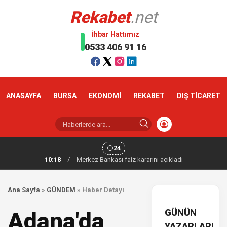
Rekabet
.net
İhbar Hattımız
0533 406 91 16
ANASAYFA
BURSA
EKONOMİ
REKABET
DIŞ TİCARET
24
10:18
/
Merkez Bankası faiz kararını açıkladı
Ana Sayfa
»
GÜNDEM
»
Haber Detayı
GÜNÜN
Adana'da
YAZARLARI