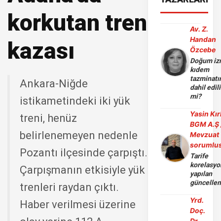
korkutan tren
Av. Z.
Handan
kazası
Özcebe
Doğum iz
kıdem
tazminatı
Ankara-Niğde
dahil edili
mi?
istikametindeki iki yük
Yasin Kır
treni, henüz
BGM A.Ş 
belirlenemeyen nedenle
Mevzuat
sorumlu
Pozantı ilçesinde çarpıştı.
Tarife
korelasy
Çarpışmanın etkisiyle yük
yapılan
güncelle
trenleri raydan çıktı.
Yrd.
Haber verilmesi üzerine
Doç.
Dr.