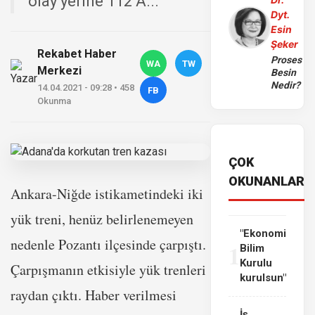
olay yerine 112 A...
Dyt.
Esin
Şeker
Rekabet Haber
Proses
WA
TW
Merkezi
Besin
Nedir?
14.04.2021 - 09:28 • 458
FB
Okunma
ÇOK
OKUNANLAR
Ankara-Niğde istikametindeki iki
yük treni, henüz belirlenemeyen
"Ekonomi
nedenle Pozantı ilçesinde çarpıştı.
1
Bilim
Kurulu
Çarpışmanın etkisiyle yük trenleri
kurulsun"
raydan çıktı. Haber verilmesi
İş