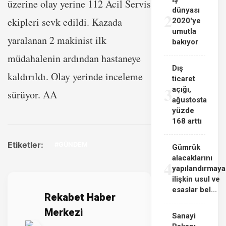
üzerine olay yerine 112 Acil Servis
dünyası
2
ekipleri sevk edildi. Kazada
2020'ye
umutla
yaralanan 2 makinist ilk
bakıyor
müdahalenin ardından hastaneye
Dış
kaldırıldı. Olay yerinde inceleme
ticaret
3
açığı,
sürüyor. AA
ağustosta
yüzde
168 arttı
Etiketler:
#GÜNDEM
Gümrük
alacaklarını
4
yapılandırmaya
ilişkin usul ve
esaslar bel...
Rekabet Haber
Merkezi
Sanayi