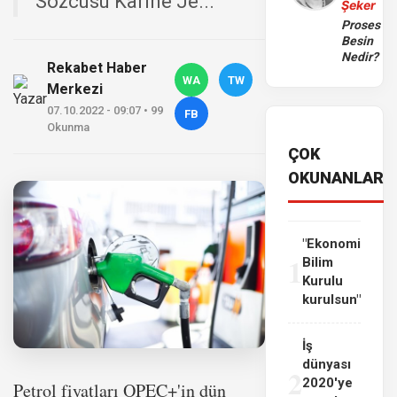
Sözcüsü Karine Je...
Şeker
Proses
Besin
Nedir?
Rekabet Haber
WA
TW
Merkezi
07.10.2022 - 09:07 • 99
FB
Okunma
ÇOK
OKUNANLAR
"Ekonomi
1
Bilim
Kurulu
kurulsun"
İş
dünyası
2
2020'ye
Petrol fiyatları OPEC+'in dün