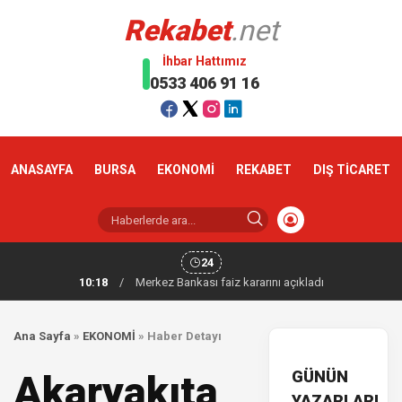
Rekabet
.net
İhbar Hattımız
0533 406 91 16
ANASAYFA
BURSA
EKONOMİ
REKABET
DIŞ TİCARET
24
10:18
/
Merkez Bankası faiz kararını açıkladı
Ana Sayfa
»
EKONOMİ
»
Haber Detayı
GÜNÜN
Akaryakıta
YAZARLARI