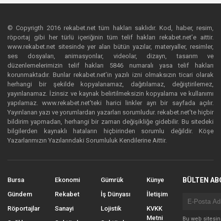
© Copyrigth 2016 rekabet.net tüm hakları saklıdır. Kod, haber, resim,
röportaj gibi her türlü içeriğinin tüm telif hakları rekabet.net’e aittir.
www.rekabet.net sitesinde yer alan bütün yazılar, materyaller, resimler,
ses dosyaları, animasyonlar, videolar, dizayn, tasarım ve
düzenlemelerimizin telif hakları 5846 numaralı yasa telif hakları
korunmaktadır. Bunlar rekabet.net’in yazılı izni olmaksızın ticari olarak
herhangi bir şekilde kopyalanamaz, dağıtılamaz, değiştirilemez,
yayınlanamaz. İzinsiz ve kaynak belirtilmeksizin kopyalama ve kullanımı
yapılamaz. www.rekabet.net’teki harici linkler ayrı bir sayfada açılır.
Yayınlanan yazı ve yorumlardan yazarları sorumludur. rekabet.net’te hiçbir
bildirim yapmadan, herhangi bir zaman değişikliğe gidebilir. Bu sitedeki
bilgilerden kaynaklı hataların hiçbirinden sorumlu değildir. Köşe
Yazarlarımızın Yazılarındaki Sorumluluk Kendilerine Aittir.
Bursa
Ekonomi
Gümrük
Künye
BÜLTEN AB
Gündem
Rekabet
İş Dünyası
İletişim
Röportajlar
Sanayi
Lojistik
KVKK
Metni
Bu web sitesi