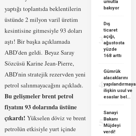
umutla
yaptığı toplantıda beklentilerin
bakıyor
üstünde 2 milyon varil üretim
Dış
kesintisine gitmesiyle 93 doları
ticaret
3
açığı,
aştı! Bir başka açıklamada
ağustosta
yüzde
ABD'den geldi. Beyaz Saray
168 arttı
Sözcüsü Karine Jean-Pierre,
Gümrük
ABD'nin stratejik rezervden yeni
alacaklarını
4
petrol salınmayacağını açıkladı.
yapılandırmaya
ilişkin usul ve
Bu gelişmeler brent petrol
esaslar bel...
fiyatını 93 dolarında üstüne
Sanayi
çıkardı!
Yükselen döviz ve brent
5
Bakanı
Müjdeyi
petrolün etkisiyle yurt içinde
verdi!