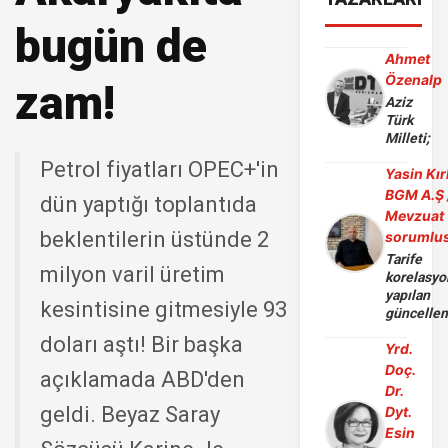
bugün de
Ahmet
Özenalp
zam!
Aziz
Türk
Milleti;
Petrol fiyatları OPEC+'in
Yasin Kır
BGM A.Ş 
dün yaptığı toplantıda
Mevzuat
beklentilerin üstünde 2
sorumlu
Tarife
milyon varil üretim
korelasy
yapılan
kesintisine gitmesiyle 93
güncelle
doları aştı! Bir başka
Yrd.
Doç.
açıklamada ABD'den
Dr.
geldi. Beyaz Saray
Dyt.
Esin