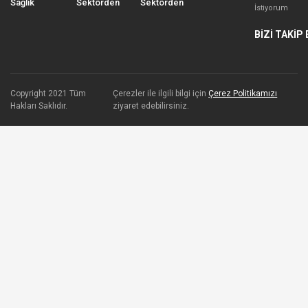
Sağlık
Sektörden
Sektörden
İstiyorum
BİZİ TAKİP 
Copyright 2021 Tüm
Çerezler ile ilgili bilgi için
Çerez Politikamızı
Hakları Saklıdır.
ziyaret edebilirsiniz.