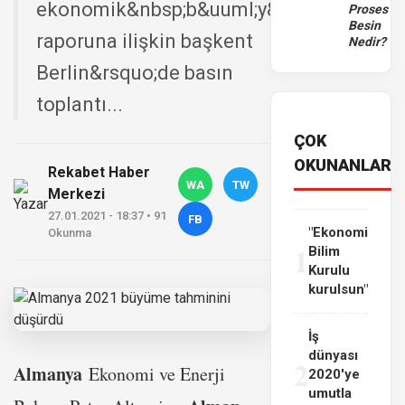
ekonomik&nbsp;b&uuml;y&uuml;me
Proses
Besin
raporuna ilişkin başkent
Nedir?
Berlin&rsquo;de basın
toplantı...
ÇOK
OKUNANLAR
Rekabet Haber
WA
TW
Merkezi
27.01.2021 - 18:37 • 91
FB
"Ekonomi
Okunma
1
Bilim
Kurulu
kurulsun"
İş
dünyası
2
Almanya
Ekonomi ve Enerji
2020'ye
umutla