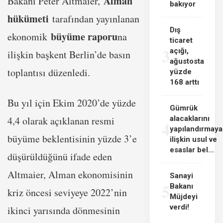
Alman
Bakanı Peter Altmaier,
bakıyor
hükümeti
tarafından yayınlanan
Dış
büyüme raporu
ekonomik
na
ticaret
3
açığı,
ilişkin başkent Berlin’de basın
ağustosta
toplantısı düzenledi.
yüzde
168 arttı
Bu yıl için Ekim 2020’de yüzde
Gümrük
4,4 olarak açıklanan resmi
alacaklarını
4
yapılandırmaya
büyüme beklentisinin yüzde 3’e
ilişkin usul ve
esaslar bel...
düşürüldüğünü ifade eden
Altmaier, Alman ekonomisinin
Sanayi
5
Bakanı
kriz öncesi seviyeye 2022’nin
Müjdeyi
verdi!
ikinci yarısında dönmesinin