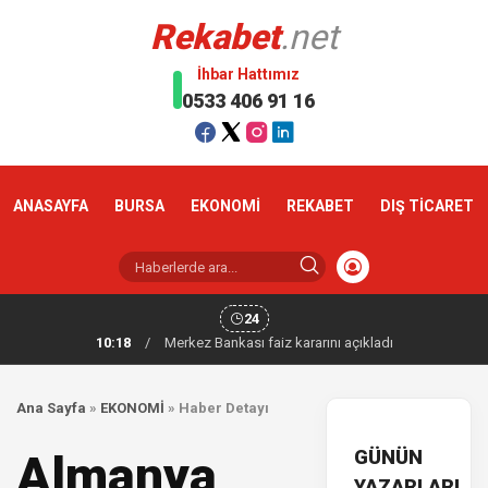
Rekabet
.net
İhbar Hattımız
0533 406 91 16
ANASAYFA
BURSA
EKONOMİ
REKABET
DIŞ TİCARET
24
10:18
/
Merkez Bankası faiz kararını açıkladı
Ana Sayfa
»
EKONOMİ
»
Haber Detayı
GÜNÜN
Almanya
YAZARLARI