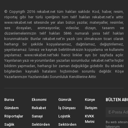
© Copyrigth 2016 rekabet.net tüm hakları saklıdır. Kod, haber, resim,
röportaj gibi her türlü içeriğinin tüm telif hakları rekabet.net’e aittir.
www.rekabet.net sitesinde yer alan bütün yazılar, materyaller, resimler,
ses dosyaları, animasyonlar, videolar, dizayn, tasarım ve
düzenlemelerimizin telif hakları 5846 numaralı yasa telif hakları
korunmaktadır. Bunlar rekabet.net’in yazılı izni olmaksızın ticari olarak
herhangi bir şekilde kopyalanamaz, dağıtılamaz, değiştirilemez,
yayınlanamaz. İzinsiz ve kaynak belirtilmeksizin kopyalama ve kullanımı
yapılamaz. www.rekabet.net’teki harici linkler ayrı bir sayfada açılır.
Yayınlanan yazı ve yorumlardan yazarları sorumludur. rekabet.net’te hiçbir
bildirim yapmadan, herhangi bir zaman değişikliğe gidebilir. Bu sitedeki
bilgilerden kaynaklı hataların hiçbirinden sorumlu değildir. Köşe
Yazarlarımızın Yazılarındaki Sorumluluk Kendilerine Aittir.
Bursa
Ekonomi
Gümrük
Künye
BÜLTEN AB
Gündem
Rekabet
İş Dünyası
İletişim
Röportajlar
Sanayi
Lojistik
KVKK
Metni
Bu web sitesi
Sağlık
Sektörden
Sektörden
İstiyorum