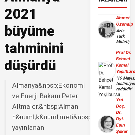
2021
Ahmet
Özenalp
büyüme
Aziz
Türk
Milleti;
tahminini
Prof Dr.
Behçet
düşürdü
Kemal
Yeşilbur
"19 Mayıs
teslimiye
Almanya&nbsp;Ekonomi
reddidir"
ve Enerji Bakanı Peter
Yrd.
Altmaier,&nbsp;Alman
Doç.
Dr.
h&uuml;k&uuml;meti&nbsp;tarafından
Dyt.
Esin
yayınlanan
Şeker