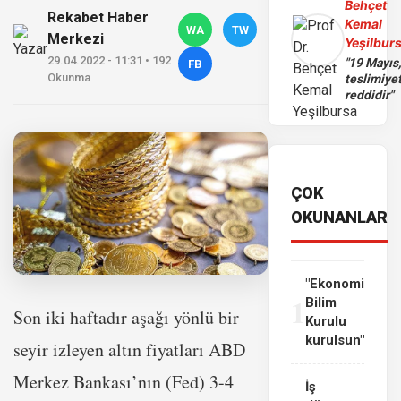
Behçet
Rekabet Haber
Kemal
WA
TW
Merkezi
Yeşilbur
29.04.2022 - 11:31 • 192
"19 Mayıs
FB
Okunma
teslimiye
reddidir"
ÇOK
OKUNANLAR
"Ekonomi
1
Bilim
Son iki haftadır aşağı yönlü bir
Kurulu
kurulsun"
seyir izleyen altın fiyatları ABD
Merkez Bankası’nın (Fed) 3-4
İş