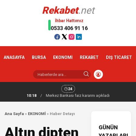
Rekabet
.net
İhbar Hattımız
0533 406 91 16
ANASAYFA
BURSA
EKONOMİ
REKABET
DIŞ TİCARET
24
10:18
/
Merkez Bankası faiz kararını açıkladı
Ana Sayfa
»
EKONOMİ
»
Haber Detayı
GÜNÜN
Altın dipten
YAZARLARI