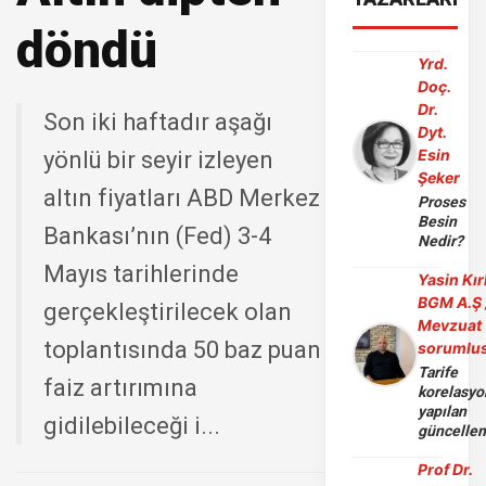
döndü
Yrd.
Doç.
Dr.
Son iki haftadır aşağı
Dyt.
Esin
yönlü bir seyir izleyen
Şeker
altın fiyatları ABD Merkez
Proses
Besin
Bankası’nın (Fed) 3-4
Nedir?
Mayıs tarihlerinde
Yasin Kır
BGM A.Ş 
gerçekleştirilecek olan
Mevzuat
toplantısında 50 baz puan
sorumlu
Tarife
faiz artırımına
korelasy
yapılan
gidilebileceği i...
güncelle
Prof Dr.