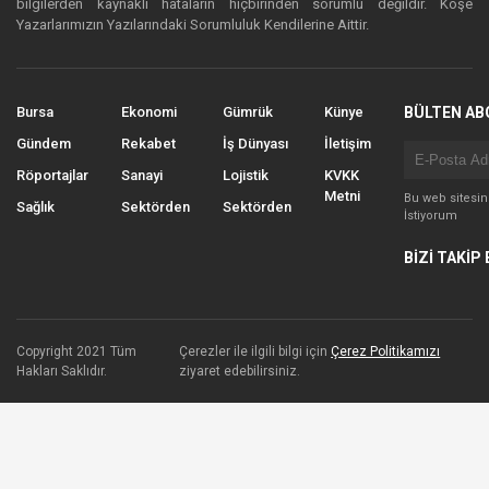
bilgilerden kaynaklı hataların hiçbirinden sorumlu değildir. Köşe
Yazarlarımızın Yazılarındaki Sorumluluk Kendilerine Aittir.
Bursa
Ekonomi
Gümrük
Künye
BÜLTEN AB
Gündem
Rekabet
İş Dünyası
İletişim
Röportajlar
Sanayi
Lojistik
KVKK
Metni
Bu web sitesi
Sağlık
Sektörden
Sektörden
İstiyorum
BİZİ TAKİP 
Copyright 2021 Tüm
Çerezler ile ilgili bilgi için
Çerez Politikamızı
Hakları Saklıdır.
ziyaret edebilirsiniz.