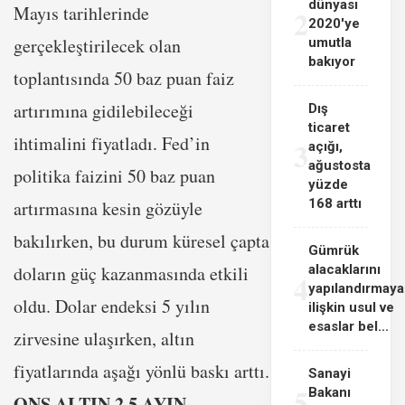
dünyası
Mayıs tarihlerinde
2
2020'ye
gerçekleştirilecek olan
umutla
bakıyor
toplantısında 50 baz puan faiz
artırımına gidilebileceği
Dış
ticaret
ihtimalini fiyatladı. Fed’in
3
açığı,
ağustosta
politika faizini 50 baz puan
yüzde
168 arttı
artırmasına kesin gözüyle
bakılırken, bu durum küresel çapta
Gümrük
doların güç kazanmasında etkili
alacaklarını
4
yapılandırmaya
oldu. Dolar endeksi 5 yılın
ilişkin usul ve
esaslar bel...
zirvesine ulaşırken, altın
fiyatlarında aşağı yönlü baskı arttı.
Sanayi
5
Bakanı
ONS ALTIN 2.5 AYIN