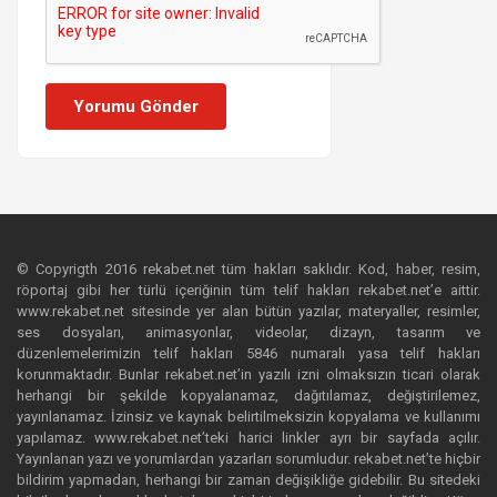
Yorumu Gönder
© Copyrigth 2016 rekabet.net tüm hakları saklıdır. Kod, haber, resim,
röportaj gibi her türlü içeriğinin tüm telif hakları rekabet.net’e aittir.
www.rekabet.net sitesinde yer alan bütün yazılar, materyaller, resimler,
ses dosyaları, animasyonlar, videolar, dizayn, tasarım ve
düzenlemelerimizin telif hakları 5846 numaralı yasa telif hakları
korunmaktadır. Bunlar rekabet.net’in yazılı izni olmaksızın ticari olarak
herhangi bir şekilde kopyalanamaz, dağıtılamaz, değiştirilemez,
yayınlanamaz. İzinsiz ve kaynak belirtilmeksizin kopyalama ve kullanımı
yapılamaz. www.rekabet.net’teki harici linkler ayrı bir sayfada açılır.
Yayınlanan yazı ve yorumlardan yazarları sorumludur. rekabet.net’te hiçbir
bildirim yapmadan, herhangi bir zaman değişikliğe gidebilir. Bu sitedeki