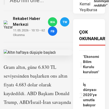
ABD'nin öne...
teslimiye
reddidir"
Rekabet Haber
WA
TW
Merkezi
11.05.2026 - 10:13 • 62
FB
ÇOK
Okunma
OKUNANLAR
"Ekonomi
1
Bilim
Gram altın, güne 6.830 TL
Kurulu
kurulsun"
seviyesinden başlarken ons altın
fiyatı 4.683 dolar olarak
İş
dünyası
2
kaydedildi. ABD Başkanı Donald
2020'ye
umutla
Trump, ABD/İsrail-İran savaşında
bakıyor