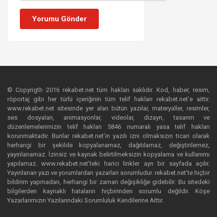
Yorumu Gönder
© Copyrigth 2016 rekabet.net tüm hakları saklıdır. Kod, haber, resim,
röportaj gibi her türlü içeriğinin tüm telif hakları rekabet.net’e aittir.
www.rekabet.net sitesinde yer alan bütün yazılar, materyaller, resimler,
ses dosyaları, animasyonlar, videolar, dizayn, tasarım ve
düzenlemelerimizin telif hakları 5846 numaralı yasa telif hakları
korunmaktadır. Bunlar rekabet.net’in yazılı izni olmaksızın ticari olarak
herhangi bir şekilde kopyalanamaz, dağıtılamaz, değiştirilemez,
yayınlanamaz. İzinsiz ve kaynak belirtilmeksizin kopyalama ve kullanımı
yapılamaz. www.rekabet.net’teki harici linkler ayrı bir sayfada açılır.
Yayınlanan yazı ve yorumlardan yazarları sorumludur. rekabet.net’te hiçbir
bildirim yapmadan, herhangi bir zaman değişikliğe gidebilir. Bu sitedeki
bilgilerden kaynaklı hataların hiçbirinden sorumlu değildir. Köşe
Yazarlarımızın Yazılarındaki Sorumluluk Kendilerine Aittir.