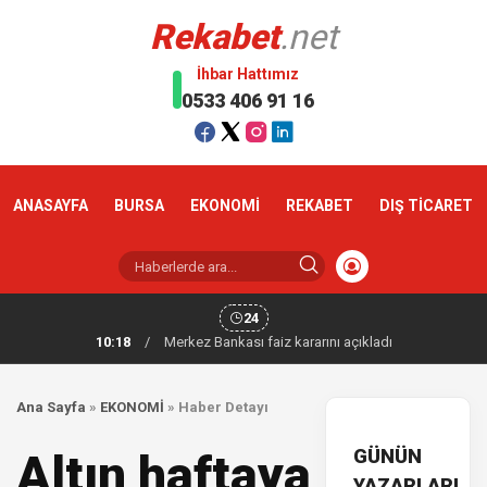
Rekabet
.net
İhbar Hattımız
0533 406 91 16
ANASAYFA
BURSA
EKONOMİ
REKABET
DIŞ TİCARET
24
10:18
/
Merkez Bankası faiz kararını açıkladı
Ana Sayfa
»
EKONOMİ
»
Haber Detayı
GÜNÜN
Altın haftaya
YAZARLARI