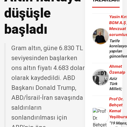
düşüşle
Yasin Kır
BGM A.Ş 
başladı
Mevzuat
sorumlu
Tarife
korelasy
Gram altın, güne 6.830 TL
yapılan
güncelle
seviyesinden başlarken
Ahmet
ons altın fiyatı 4.683 dolar
Özenalp
olarak kaydedildi. ABD
Aziz
Türk
Başkanı Donald Trump,
Milleti;
ABD/İsrail-İran savaşında
Prof Dr.
Behçet
saldırıların
Kemal
sonlandırılması için
Yeşilbur
"19 Mayıs