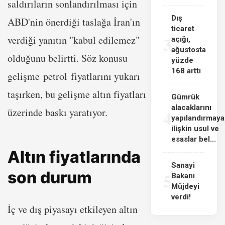
saldırıların sonlandırılması için
Dış
ABD'nin önerdiği taslağa İran'ın
ticaret
3
verdiği yanıtın "kabul edilemez"
açığı,
ağustosta
olduğunu belirtti. Söz konusu
yüzde
168 arttı
gelişme petrol fiyatlarını yukarı
taşırken, bu gelişme altın fiyatları
Gümrük
alacaklarını
üzerinde baskı yaratıyor.
4
yapılandırmaya
ilişkin usul ve
esaslar bel...
Altın fiyatlarında
Sanayi
son durum
5
Bakanı
Müjdeyi
verdi!
İç ve dış piyasayı etkileyen altın