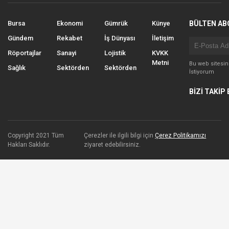
Bursa
Ekonomi
Gümrük
Künye
BÜLTEN AB
Gündem
Rekabet
İş Dünyası
İletişim
Röportajlar
Sanayi
Lojistik
KVKK
Metni
Bu web sitesi
Sağlık
Sektörden
Sektörden
İstiyorum
BİZİ TAKİP 
Copyright 2021 Tüm
Çerezler ile ilgili bilgi için
Çerez Politikamızı
Hakları Saklıdır.
ziyaret edebilirsiniz.