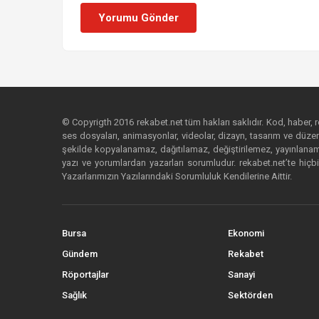
Yorumu Gönder
© Copyrigth 2016 rekabet.net tüm hakları saklıdır. Kod, haber, res
ses dosyaları, animasyonlar, videolar, dizayn, tasarım ve düzenl
şekilde kopyalanamaz, dağıtılamaz, değiştirilemez, yayınlanamaz
yazı ve yorumlardan yazarları sorumludur. rekabet.net’te hiçbi
Yazarlarımızın Yazılarındaki Sorumluluk Kendilerine Aittir.
Bursa
Ekonomi
Gündem
Rekabet
Röportajlar
Sanayi
Sağlık
Sektörden