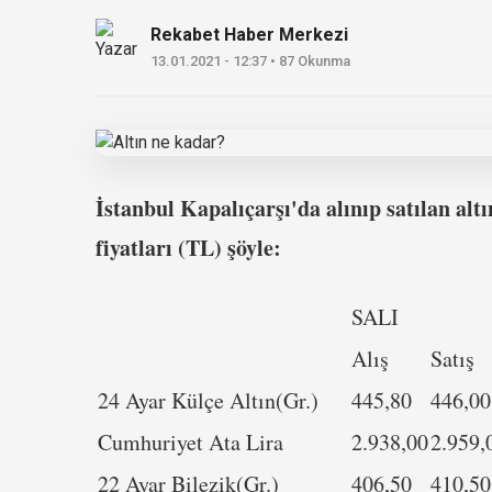
Rekabet Haber Merkezi
13.01.2021 - 12:37 • 87 Okunma
İstanbul Kapalıçarşı'da alınıp satılan altı
fiyatları (TL) şöyle:
SALI
Alış
S
24 Ayar Külçe Altın(Gr.)
445,80
446,00
Cumhuriyet Ata Lira
2.938,00
2.959,
22 Ayar Bilezik(Gr.)
406,50
410,50