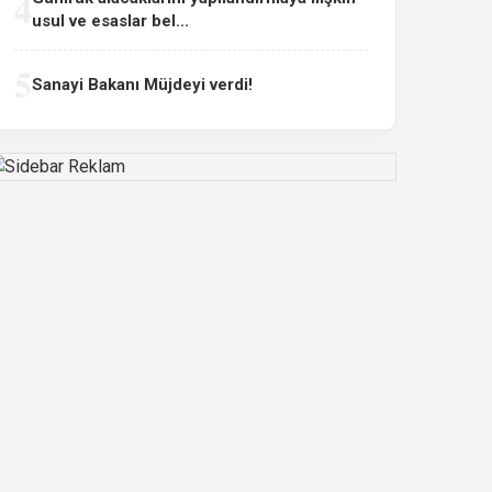
4
usul ve esaslar bel...
5
Sanayi Bakanı Müjdeyi verdi!