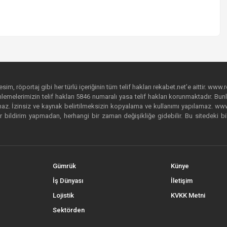
im, röportaj gibi her türlü içeriğinin tüm telif hakları rekabet.net’e aittir. www.r
emelerimizin telif hakları 5846 numaralı yasa telif hakları korunmaktadır. Bunlar
. İzinsiz ve kaynak belirtilmeksizin kopyalama ve kullanımı yapılamaz. www.rek
r bildirim yapmadan, herhangi bir zaman değişikliğe gidebilir. Bu sitedeki bi
Gümrük
Künye
İş Dünyası
İletişim
Lojistik
KVKK Metni
Sektörden