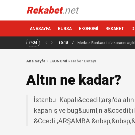
Rekabet
.net
ANASAYFA
BURSA
EKONOMİ
REKABET
D
24
10:18
/
Merkez Bankası faiz kararını açık
Ana Sayfa
»
EKONOMİ
»
Haber Detayı
Altın ne kadar?
İstanbul Kapalı&ccedil;arşı'da alın
kapanış ve bug&uuml;n a&ccedil;ılı
&Ccedil;ARŞAMBA &nbsp;&nbsp;&.