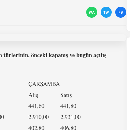
WA
TW
FB
n türlerinin, önceki kapanış ve bugün açılış
ÇARŞAMBA
atış
Alış
Satış
441,60
441,80
00
2.910,00
2.931,00
402,80
406,80