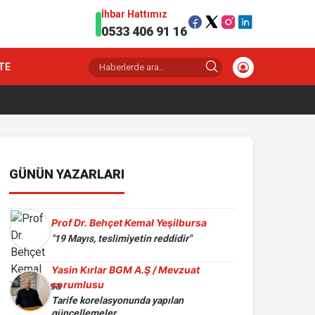
İhbar Hattımız
0533 406 91 16
TE
GÜNÜN YAZARLARI
Prof Dr. Behçet Kemal Yeşilbursa
"19 Mayıs, teslimiyetin reddidir"
Yasin Kırlar BGM A.Ş / Mevzuat
sorumlusu
Tarife korelasyonunda yapılan
güncellemeler