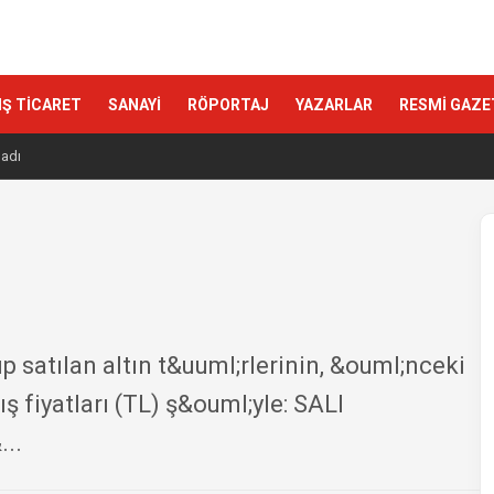
IŞ TİCARET
SANAYİ
RÖPORTAJ
YAZARLAR
RESMİ GAZE
ladı
ıp satılan altın t&uuml;rlerinin, &ouml;nceki
ş fiyatları (TL) ş&ouml;yle: SALI
..