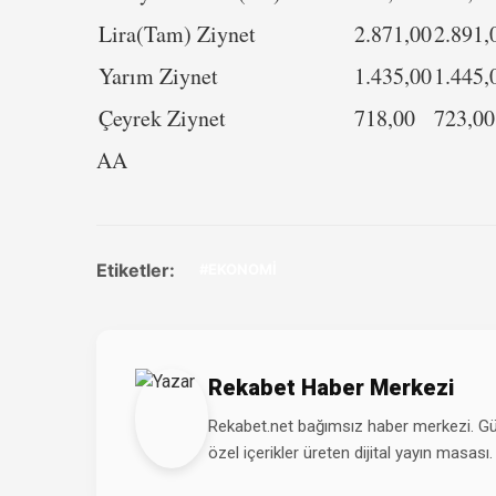
Lira(Tam) Ziynet
2.871,00
2.891,
Yarım Ziynet
1.435,00
1.445,
Çeyrek Ziynet
718,00
723,00
AA
Etiketler:
#EKONOMİ
Rekabet Haber Merkezi
Rekabet.net bağımsız haber merkezi. Günd
özel içerikler üreten dijital yayın masası.