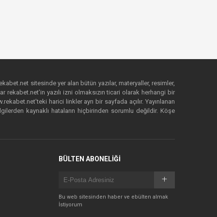
ekabet.net sitesinde yer alan bütün yazılar, materyaller, resimler,
 rekabet.net’in yazılı izni olmaksızın ticari olarak herhangi bir
abet.net’teki harici linkler ayrı bir sayfada açılır. Yayınlanan
lgilerden kaynaklı hataların hiçbirinden sorumlu değildir. Köşe
BÜLTEN ABONELİĞİ
Bu web sitesinden haber ve ebülten almak
İstiyorum