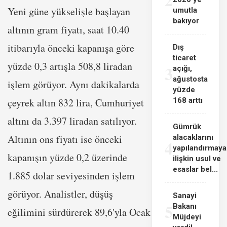
Yeni güne yükselişle başlayan
umutla
bakıyor
altının gram fiyatı, saat 10.40
itibarıyla önceki kapanışa göre
Dış
ticaret
yüzde 0,3 artışla 508,8 liradan
3
açığı,
ağustosta
işlem görüyor. Aynı dakikalarda
yüzde
çeyrek altın 832 lira, Cumhuriyet
168 arttı
altını da 3.397 liradan satılıyor.
Gümrük
Altının ons fiyatı ise önceki
alacaklarını
4
yapılandırmaya
kapanışın yüzde 0,2 üzerinde
ilişkin usul ve
esaslar bel...
1.885 dolar seviyesinden işlem
görüyor. Analistler, düşüş
Sanayi
5
Bakanı
eğilimini sürdürerek 89,6'yla Ocak
Müjdeyi