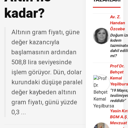
kadar?
Av. Z.
Handan
Özcebe
Altının gram fiyatı, güne
Doğum iz
kıdem
değer kazancıyla
tazminatı
dahil edili
başlamasının ardından
mi?
508,8 lira seviyesinde
Prof Dr.
işlem görüyor. Dün, dolar
Behçet
Kemal
kurundaki düşüşe paralel
Yeşilbur
"19 Mayıs
değer kaybeden altının
teslimiye
reddidir"
gram fiyatı, günü yüzde
Yasin Kır
0,3 ...
BGM A.Ş 
Mevzuat