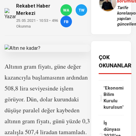
sorumlu
Rekabet Haber
Tarife
WA
TW
Merkezi
korelasy
yapılan
25.05.2021 - 10:53 • 496
FB
güncelle
Okunma
ÇOK
Altının gram fiyatı, güne değer
OKUNANLAR
kazancıyla başlamasının ardından
508,8 lira seviyesinde işlem
"Ekonomi
1
Bilim
görüyor. Dün, dolar kurundaki
Kurulu
kurulsun"
düşüşe paralel değer kaybeden
altının gram fiyatı, günü yüzde 0,3
İş
dünyası
azalışla 507,4 liradan tamamladı.
2
2020'ye