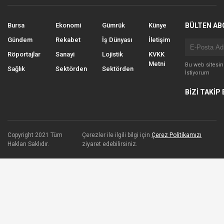
Bursa
Ekonomi
Gümrük
Künye
BÜLTEN AB
Gündem
Rekabet
İş Dünyası
İletişim
Röportajlar
Sanayi
Lojistik
KVKK
Metni
Bu web sitesi
Sağlık
Sektörden
Sektörden
İstiyorum
BİZİ TAKİP 
Copyright 2021 Tüm
Çerezler ile ilgili bilgi için
Çerez Politikamızı
Hakları Saklıdır.
ziyaret edebilirsiniz.