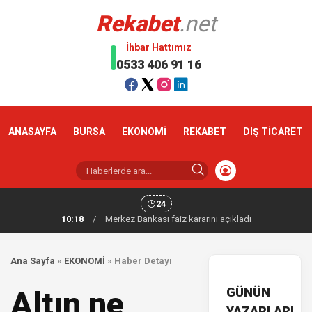
Rekabet
.net
İhbar Hattımız
0533 406 91 16
ANASAYFA
BURSA
EKONOMİ
REKABET
DIŞ TİCARET
24
10:18
/
Merkez Bankası faiz kararını açıkladı
Ana Sayfa
»
EKONOMİ
»
Haber Detayı
GÜNÜN
Altın ne
YAZARLARI