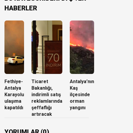
HABERLER
Fethiye-
Ticaret
Antalya’nın
Antalya
Bakanlığı,
Kaş
Karayolu
indirimli satış
ilçesinde
ulaşıma
reklamlarında
orman
kapatıldı
şeffaflığı
yangını
artıracak
YORUMLAR (0)