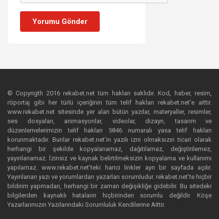
Yorumu Gönder
© Copyrigth 2016 rekabet.net tüm hakları saklıdır. Kod, haber, resim,
röportaj gibi her türlü içeriğinin tüm telif hakları rekabet.net’e aittir.
www.rekabet.net sitesinde yer alan bütün yazılar, materyaller, resimler,
ses dosyaları, animasyonlar, videolar, dizayn, tasarım ve
düzenlemelerimizin telif hakları 5846 numaralı yasa telif hakları
korunmaktadır. Bunlar rekabet.net’in yazılı izni olmaksızın ticari olarak
herhangi bir şekilde kopyalanamaz, dağıtılamaz, değiştirilemez,
yayınlanamaz. İzinsiz ve kaynak belirtilmeksizin kopyalama ve kullanımı
yapılamaz. www.rekabet.net’teki harici linkler ayrı bir sayfada açılır.
Yayınlanan yazı ve yorumlardan yazarları sorumludur. rekabet.net’te hiçbir
bildirim yapmadan, herhangi bir zaman değişikliğe gidebilir. Bu sitedeki
bilgilerden kaynaklı hataların hiçbirinden sorumlu değildir. Köşe
Yazarlarımızın Yazılarındaki Sorumluluk Kendilerine Aittir.