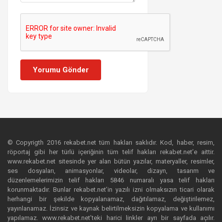
Yorumu Gönder
© Copyrigth 2016 rekabet.net tüm hakları saklıdır. Kod, haber, resim,
röportaj gibi her türlü içeriğinin tüm telif hakları rekabet.net’e aittir.
www.rekabet.net sitesinde yer alan bütün yazılar, materyaller, resimler,
ses dosyaları, animasyonlar, videolar, dizayn, tasarım ve
düzenlemelerimizin telif hakları 5846 numaralı yasa telif hakları
korunmaktadır. Bunlar rekabet.net’in yazılı izni olmaksızın ticari olarak
herhangi bir şekilde kopyalanamaz, dağıtılamaz, değiştirilemez,
yayınlanamaz. İzinsiz ve kaynak belirtilmeksizin kopyalama ve kullanımı
yapılamaz. www.rekabet.net’teki harici linkler ayrı bir sayfada açılır.