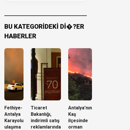
BU KATEGORİDEKİ Dİ�?ER
HABERLER
Fethiye-
Ticaret
Antalya’nın
Antalya
Bakanlığı,
Kaş
Karayolu
indirimli satış
ilçesinde
ulaşıma
reklamlarında
orman