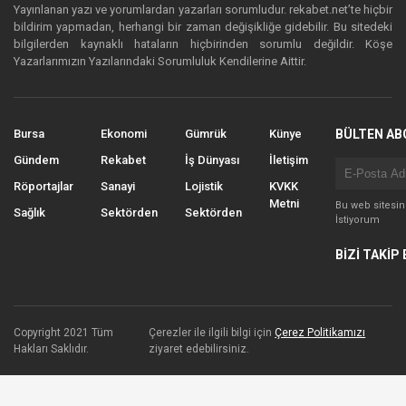
Yayınlanan yazı ve yorumlardan yazarları sorumludur. rekabet.net’te hiçbir
bildirim yapmadan, herhangi bir zaman değişikliğe gidebilir. Bu sitedeki
bilgilerden kaynaklı hataların hiçbirinden sorumlu değildir. Köşe
Yazarlarımızın Yazılarındaki Sorumluluk Kendilerine Aittir.
Bursa
Ekonomi
Gümrük
Künye
BÜLTEN AB
Gündem
Rekabet
İş Dünyası
İletişim
Röportajlar
Sanayi
Lojistik
KVKK
Metni
Bu web sitesi
Sağlık
Sektörden
Sektörden
İstiyorum
BİZİ TAKİP 
Copyright 2021 Tüm
Çerezler ile ilgili bilgi için
Çerez Politikamızı
Hakları Saklıdır.
ziyaret edebilirsiniz.