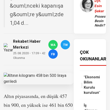
Dyt.
&ouml;nceki kapanışa
Esin
Şeker
g&ouml;re y&uuml;zde
Proses
Besin
1,04 d...
Nedir?
Rekabet Haber
WA
TW
Merkezi
ÇOK
25.08.2020 - 17:09 • 42
FB
Okunma
OKUNANLAR
"Ekonomi
1
Bilim
Kurulu
kurulsun"
Altın piyasasında, en düşük 457
bin 900, en yüksek ise 461 bin 650
İş