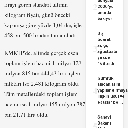
dünyası
2
lirayı gören standart altının
2020'ye
umutla
kilogram fiyatı, günü önceki
bakıyor
kapanışa göre yüzde 1,04 düşüşle
Dış
458 bin 500 liradan tamamladı.
ticaret
3
açığı,
KMKTP'de, altında gerçekleşen
ağustosta
yüzde
toplam işlem hacmi 1 milyar 127
168 arttı
milyon 815 bin 444,42 lira, işlem
Gümrük
miktarı ise 2.481 kilogram oldu.
alacaklarını
4
yapılandırmaya
Tüm metallerdeki toplam işlem
ilişkin usul ve
esaslar bel...
hacmi ise 1 milyar 155 milyon 787
bin 21,71 lira oldu.
Sanayi
5
Bakanı