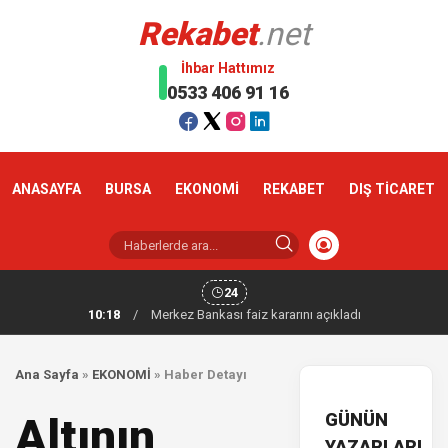
Rekabet
.net
İhbar Hattımız
0533 406 91 16
ANASAYFA
BURSA
EKONOMİ
REKABET
DIŞ TİCARET
24
10:18
/
Merkez Bankası faiz kararını açıkladı
Ana Sayfa
»
EKONOMİ
»
Haber Detayı
GÜNÜN
Altının
YAZARLARI