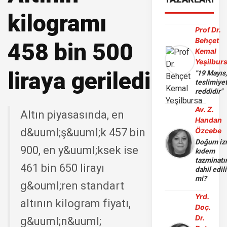
kilogramı
Prof Dr.
Behçet
458 bin 500
Kemal
Yeşilbur
liraya geriledi
"19 Mayıs
teslimiye
reddidir"
Av. Z.
Altın piyasasında, en
Handan
d&uuml;ş&uuml;k 457 bin
Özcebe
Doğum iz
900, en y&uuml;ksek ise
kıdem
tazminatı
461 bin 650 lirayı
dahil edili
mi?
g&ouml;ren standart
Yrd.
altının kilogram fiyatı,
Doç.
Dr.
g&uuml;n&uuml;