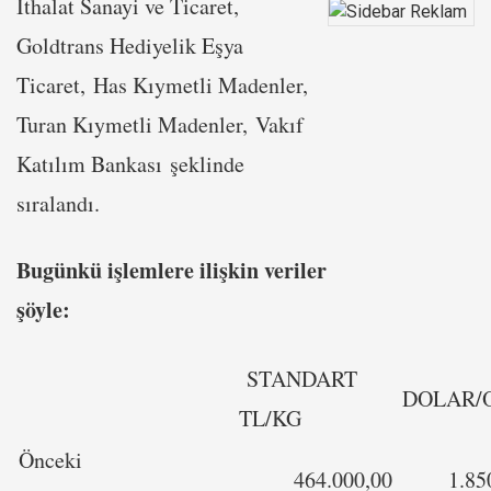
İthalat Sanayi ve Ticaret,
Goldtrans Hediyelik Eşya
Ticaret, Has Kıymetli Madenler,
Turan Kıymetli Madenler, Vakıf
Katılım Bankası şeklinde
sıralandı.
Bugünkü işlemlere ilişkin veriler
şöyle:
STANDART
DOLAR/
TL/KG
Önceki
464.000,00
1.85