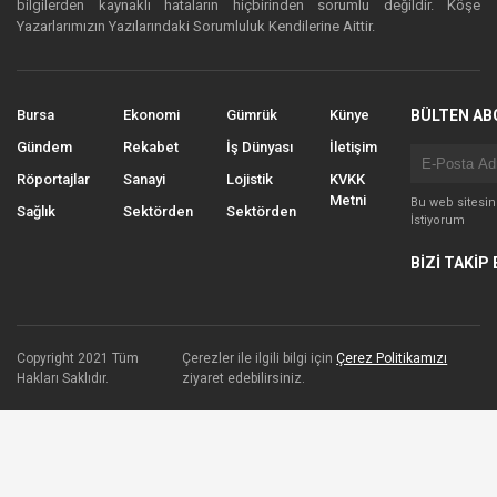
bilgilerden kaynaklı hataların hiçbirinden sorumlu değildir. Köşe
Yazarlarımızın Yazılarındaki Sorumluluk Kendilerine Aittir.
Bursa
Ekonomi
Gümrük
Künye
BÜLTEN AB
Gündem
Rekabet
İş Dünyası
İletişim
Röportajlar
Sanayi
Lojistik
KVKK
Metni
Bu web sitesi
Sağlık
Sektörden
Sektörden
İstiyorum
BİZİ TAKİP 
Copyright 2021 Tüm
Çerezler ile ilgili bilgi için
Çerez Politikamızı
Hakları Saklıdır.
ziyaret edebilirsiniz.