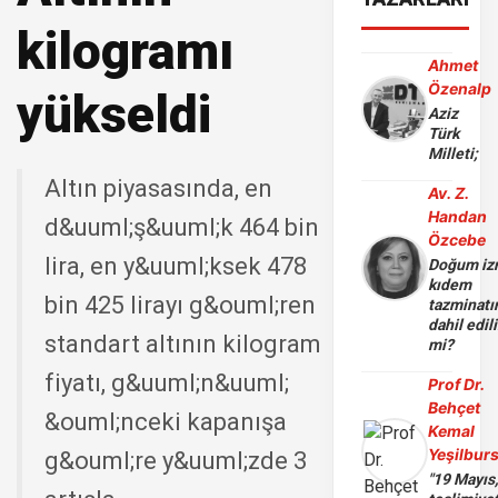
kilogramı
Ahmet
Özenalp
yükseldi
Aziz
Türk
Milleti;
Altın piyasasında, en
Av. Z.
Handan
d&uuml;ş&uuml;k 464 bin
Özcebe
lira, en y&uuml;ksek 478
Doğum iz
kıdem
bin 425 lirayı g&ouml;ren
tazminatı
dahil edili
standart altının kilogram
mi?
fiyatı, g&uuml;n&uuml;
Prof Dr.
Behçet
&ouml;nceki kapanışa
Kemal
Yeşilbur
g&ouml;re y&uuml;zde 3
"19 Mayıs