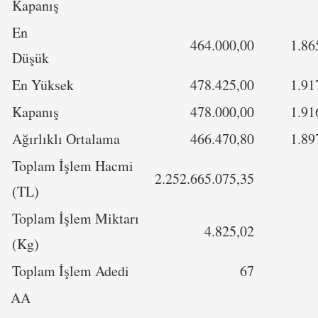
Kapanış
En
464.000,00
1.86
Düşük
En Yüksek
478.425,00
1.91
Kapanış
478.000,00
1.91
Ağırlıklı Ortalama
466.470,80
1.89
Toplam İşlem Hacmi
2.252.665.075,35
(TL)
Toplam İşlem Miktarı
4.825,02
(Kg)
Toplam İşlem Adedi
67
AA