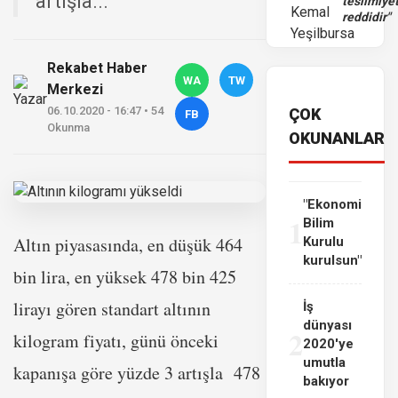
artışla...
teslimiye
reddidir"
Rekabet Haber
WA
TW
Merkezi
06.10.2020 - 16:47 • 54
ÇOK
FB
Okunma
OKUNANLAR
"Ekonomi
1
Bilim
Altın piyasasında, en düşük 464
Kurulu
kurulsun"
bin lira, en yüksek 478 bin 425
lirayı gören standart altının
İş
dünyası
2
kilogram fiyatı, günü önceki
2020'ye
umutla
kapanışa göre yüzde 3 artışla 478
bakıyor