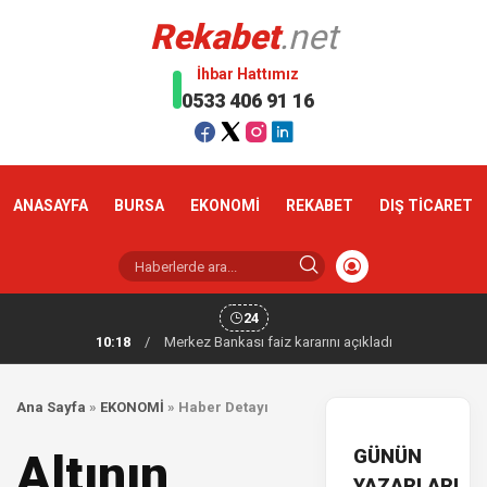
Rekabet
.net
İhbar Hattımız
0533 406 91 16
ANASAYFA
BURSA
EKONOMİ
REKABET
DIŞ TİCARET
24
10:18
/
Merkez Bankası faiz kararını açıkladı
Ana Sayfa
»
EKONOMİ
»
Haber Detayı
GÜNÜN
Altının
YAZARLARI