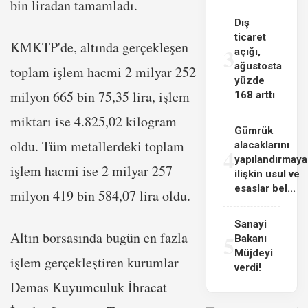
bin liradan tamamladı.
Dış
ticaret
KMKTP'de, altında gerçekleşen
3
açığı,
ağustosta
toplam işlem hacmi 2 milyar 252
yüzde
milyon 665 bin 75,35 lira, işlem
168 arttı
miktarı ise 4.825,02 kilogram
Gümrük
oldu. Tüm metallerdeki toplam
alacaklarını
4
yapılandırmaya
işlem hacmi ise 2 milyar 257
ilişkin usul ve
esaslar bel...
milyon 419 bin 584,07 lira oldu.
Sanayi
Altın borsasında bugün en fazla
5
Bakanı
Müjdeyi
işlem gerçekleştiren kurumlar
verdi!
Demas Kuyumculuk İhracat