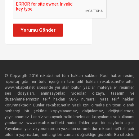
Yorumu Gönder
© Copyrigth 2016 rekabet.net tüm hakları saklıdır. Kod, haber, resim,
röportaj gibi her türlü içeriğinin tüm telif hakları rekabet.net’e aittir.
www.rekabet.net sitesinde yer alan bütün yazılar, materyaller, resimler,
ses dosyaları, animasyonlar, videolar, dizayn, tasarım ve
düzenlemelerimizin telif hakları 5846 numaralı yasa telif hakları
korunmaktadır. Bunlar rekabet.net’in yazılı izni olmaksızın ticari olarak
herhangi bir şekilde kopyalanamaz, dağıtılamaz, değiştirilemez,
yayınlanamaz. İzinsiz ve kaynak belirtilmeksizin kopyalama ve kullanımı
yapılamaz. www.rekabet.net’teki harici linkler ayrı bir sayfada açılır.
Yayınlanan yazı ve yorumlardan yazarları sorumludur. rekabet.net’te hiçbir
bildirim yapmadan, herhangi bir zaman değişikliğe gidebilir. Bu sitedeki