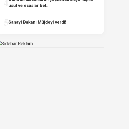
4
usul ve esaslar bel...
5
Sanayi Bakanı Müjdeyi verdi!