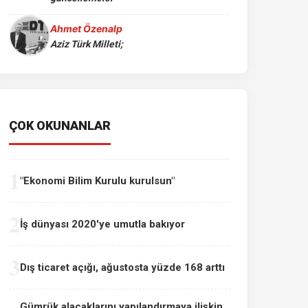
Ahmet Özenalp
Aziz Türk Milleti;
ÇOK OKUNANLAR
1
"Ekonomi Bilim Kurulu kurulsun"
2
İş dünyası 2020'ye umutla bakıyor
3
Dış ticaret açığı, ağustosta yüzde 168 arttı
Gümrük alacaklarını yapılandırmaya ilişkin