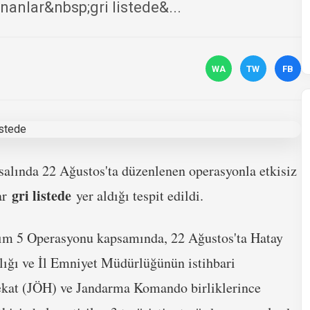
nanlar&nbsp;gri listede&...
WA
TW
FB
salında 22 Ağustos'ta düzenlenen operasyonla etkisiz
gri listede
ar
yer aldığı tespit edildi.
rım 5 Operasyonu kapsamında, 22 Ağustos'ta Hatay
ığı ve İl Emniyet Müdürlüğünün istihbari
ekat (JÖH) ve Jandarma Komando birliklerince