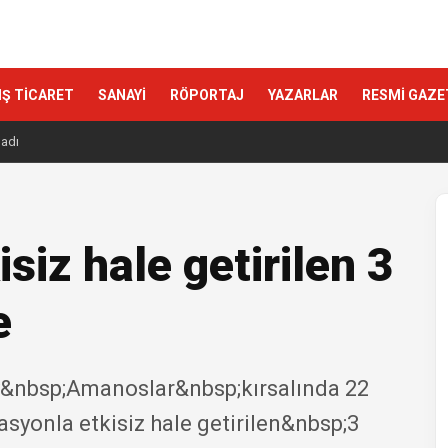
IŞ TİCARET
SANAYİ
RÖPORTAJ
YAZARLAR
RESMİ GAZE
ladı
siz hale getirilen 3
e
tay&nbsp;Amanoslar&nbsp;kırsalında 22
syonla etkisiz hale getirilen&nbsp;3