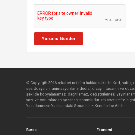
Yorumu Gönder
© Copyrigth 2016 rekabet.net tüm hakları saklıdır. Kod, haber, res
ses dosyaları, animasyonlar, videolar, dizayn, tasarım ve düzenl
şekilde kopyalanamaz, dağıtılamaz, değiştirilemez, yayınlanamaz
yazı ve yorumlardan yazarları sorumludur. rekabet.net’te hiçbi
Yazarlarımızın Yazılarındaki Sorumluluk Kendilerine Aittir.
Bursa
Ekonomi