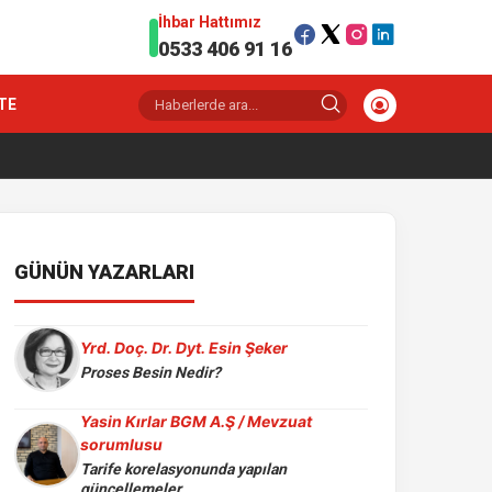
İhbar Hattımız
0533 406 91 16
TE
GÜNÜN YAZARLARI
Yrd. Doç. Dr. Dyt. Esin Şeker
Proses Besin Nedir?
Yasin Kırlar BGM A.Ş / Mevzuat
sorumlusu
Tarife korelasyonunda yapılan
güncellemeler