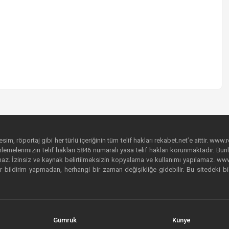
im, röportaj gibi her türlü içeriğinin tüm telif hakları rekabet.net’e aittir. www.r
emelerimizin telif hakları 5846 numaralı yasa telif hakları korunmaktadır. Bunlar
. İzinsiz ve kaynak belirtilmeksizin kopyalama ve kullanımı yapılamaz. www.rek
r bildirim yapmadan, herhangi bir zaman değişikliğe gidebilir. Bu sitedeki bi
Gümrük
Künye