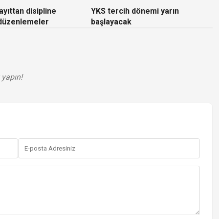
yıttan disipline
YKS tercih dönemi yarın
 düzenlemeler
başlayacak
 yapın!