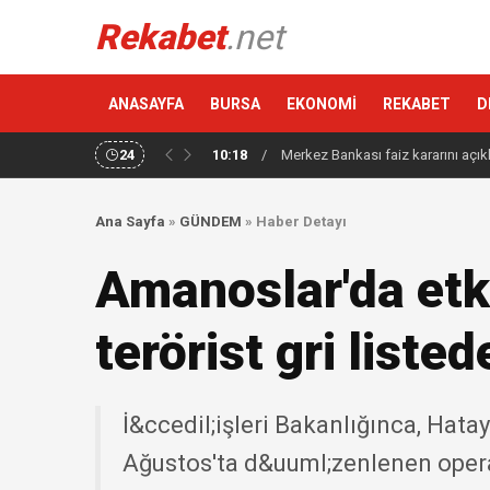
Rekabet
.net
ANASAYFA
BURSA
EKONOMİ
REKABET
D
24
10:18
/
Merkez Bankası faiz kararını açık
Ana Sayfa
»
GÜNDEM
»
Haber Detayı
Amanoslar'da etki
terörist gri listed
İ&ccedil;işleri Bakanlığınca, Ha
Ağustos'ta d&uuml;zenlenen opera