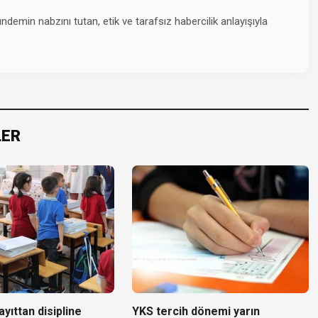
emin nabzını tutan, etik ve tarafsız habercilik anlayışıyla
LER
yıttan disipline
YKS tercih dönemi yarın