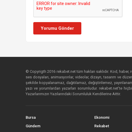
Yorumu Gönder
© Copyrigth 2016 rekabet.net tüm hakları saklıdır. Kod, haber, res
ses dosyaları, animasyonlar, videolar, dizayn, tasarım ve düzenl
şekilde kopyalanamaz, dağıtılamaz, değiştirilemez, yayınlanamaz
yazı ve yorumlardan yazarları sorumludur. rekabet.net’te hiçbi
Yazarlarımızın Yazılarındaki Sorumluluk Kendilerine Aittir.
Bursa
Ekonomi
Gündem
Rekabet