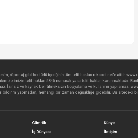
im, röportaj gibi her türlü içeriğinin tüm telif hakları rekabet.net’e aittir. www.r
emelerimizin telif hakları 5846 numaralı yasa telif hakları korunmaktadır. Bunlar
. İzinsiz ve kaynak belirtilmeksizin kopyalama ve kullanımı yapılamaz. www.rek
r bildirim yapmadan, herhangi bir zaman değişikliğe gidebilir. Bu sitedeki bi
Gümrük
Künye
İş Dünyası
İletişim