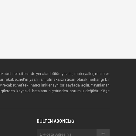
ekabet.net sitesinde yer alan bütün yazılar, materyaller, resimler,
 rekabet.net’in yazılı izni olmaksızın ticari olarak herhangi bir
abet.net’teki harici linkler ayrı bir sayfada açılır. Yayınlanan
lgilerden kaynaklı hataların hiçbirinden sorumlu değildir. Köşe
BÜLTEN ABONELİĞİ