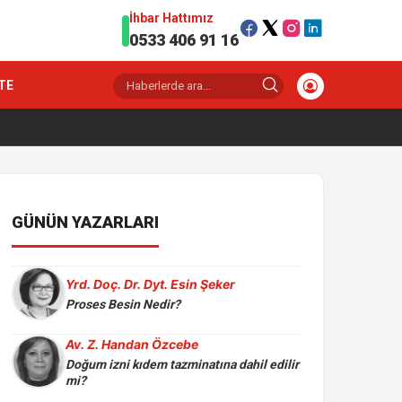
İhbar Hattımız
0533 406 91 16
TE
GÜNÜN YAZARLARI
Yrd. Doç. Dr. Dyt. Esin Şeker
Proses Besin Nedir?
Av. Z. Handan Özcebe
Doğum izni kıdem tazminatına dahil edilir
mi?