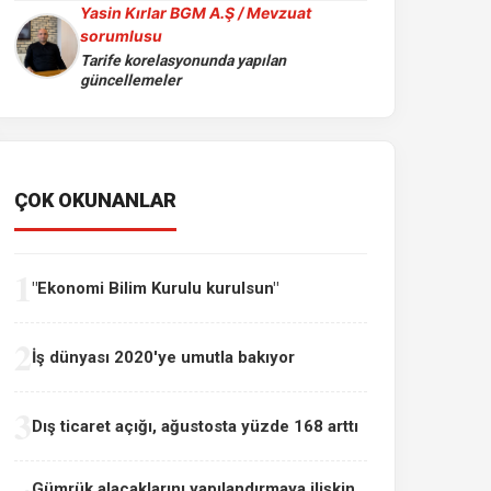
Yasin Kırlar BGM A.Ş / Mevzuat
sorumlusu
Tarife korelasyonunda yapılan
güncellemeler
ÇOK OKUNANLAR
1
"Ekonomi Bilim Kurulu kurulsun"
2
İş dünyası 2020'ye umutla bakıyor
3
Dış ticaret açığı, ağustosta yüzde 168 arttı
Gümrük alacaklarını yapılandırmaya ilişkin