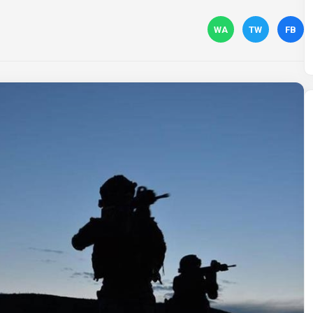
WA
TW
FB