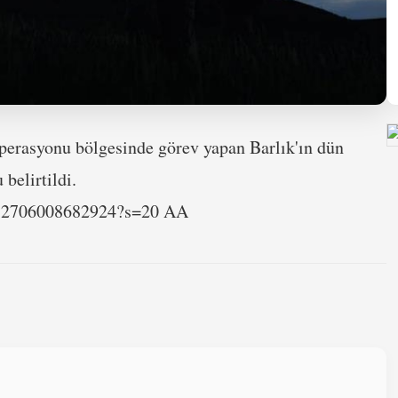
perasyonu bölgesinde görev yapan Barlık'ın dün
belirtildi.
6032706008682924?s=20 AA