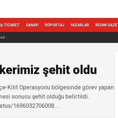
IŞ TİCARET
SANAYİ
RÖPORTAJ
YAZARLAR
RESMİ GAZE
ladı
kerimiz şehit oldu
çe-Kilit Operasyonu bölgesinde görev yapan
esi sonucu şehit olduğu belirtildi.
tatus/1696032706008...