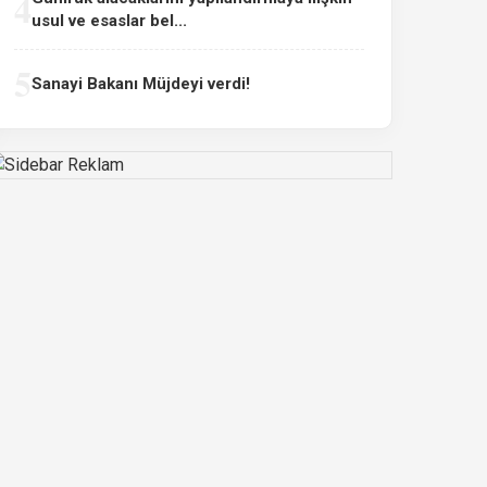
4
usul ve esaslar bel...
5
Sanayi Bakanı Müjdeyi verdi!