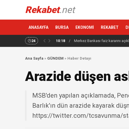
Rekabet
.net
ANASAYFA
BURSA
EKONOMİ
REKABET
D
24
10:18
/
Merkez Bankası faiz kararını açık
Ana Sayfa
»
GÜNDEM
»
Haber Detayı
Arazide düşen as
MSB'den yapılan açıklamada, Pen
Barlık'ın dün arazide kayarak düşm
https://twitter.com/tcsavunma/s