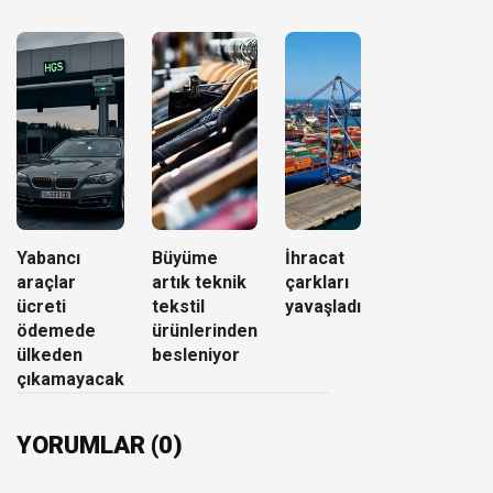
Yabancı
Büyüme
İhracat
araçlar
artık teknik
çarkları
ücreti
tekstil
yavaşladı
ödemede
ürünlerinden
ülkeden
besleniyor
çıkamayacak
YORUMLAR (0)