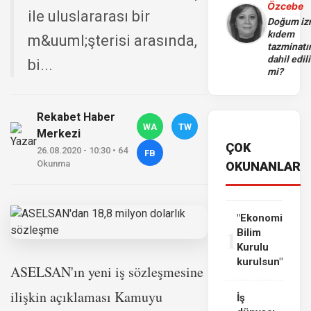
Özcebe
ile uluslararası bir
Doğum iz
kıdem
m&uuml;şterisi arasında,
tazminatı
dahil edili
bi...
mi?
Rekabet Haber
WA
TW
Merkezi
ÇOK
26.08.2020 - 10:30 • 64
FB
Okunma
OKUNANLAR
"Ekonomi
1
Bilim
Kurulu
kurulsun"
ASELSAN'ın yeni iş sözleşmesine
ilişkin açıklaması Kamuyu
İş