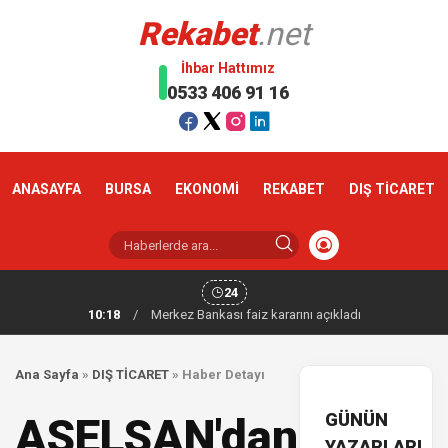
Rekabet
.net
İhbar Hattımız
0533 406 91 16
ANASAYFA
BURSA
EKONOMİ
REKABET
DIŞ TİCARET
24
10:18
/
Merkez Bankası faiz kararını açıkladı
Ana Sayfa
»
DIŞ TİCARET
»
Haber Detayı
GÜNÜN
ASELSAN'dan
YAZARLARI