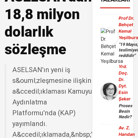
18,8 milyon
Prof Dr.
Behçet
dolarlık
Kemal
Yeşilbur
sözleşme
"19 Mayıs
teslimiye
reddidir"
Yrd.
ASELSAN'ın yeni iş
Doç.
s&ouml;zleşmesine ilişkin
Dr.
Dyt.
a&ccedil;ıklaması Kamuyu
Esin
Şeker
Aydınlatma
Proses
Besin
Platformu'nda (KAP)
Nedir?
yayımlandı.
Av. Z.
A&ccedil;ıklamada,&nbsp;"ASELSAN
Handan