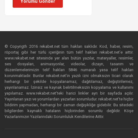
Yorumu Gönder
© Copyrigth 2016 rekabet.net tüm hakları saklıdır. Kod, haber, resim,
röportaj gibi her türlü içeriğinin tüm telif hakları rekabet.net’e aittir.
www.rekabet.net sitesinde yer alan bütün yazılar, materyaller, resimler,
ses dosyaları, animasyonlar, videolar, dizayn, tasarım ve
düzenlemelerimizin telif hakları 5846 numaralı yasa telif hakları
korunmaktadır. Bunlar rekabet.net’in yazılı izni olmaksızın ticari olarak
herhangi bir şekilde kopyalanamaz, dağıtılamaz, değiştirilemez,
yayınlanamaz. İzinsiz ve kaynak belirtilmeksizin kopyalama ve kullanımı
yapılamaz. www.rekabet.net’teki harici linkler ayrı bir sayfada açılır.
Yayınlanan yazı ve yorumlardan yazarları sorumludur. rekabet.net’te hiçbir
bildirim yapmadan, herhangi bir zaman değişikliğe gidebilir. Bu sitedeki
bilgilerden kaynaklı hataların hiçbirinden sorumlu değildir. Köşe
Yazarlarımızın Yazılarındaki Sorumluluk Kendilerine Aittir.