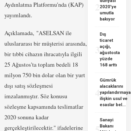
dünyası
2
Aydınlatma Platformu'nda (KAP)
2020'ye
umutla
yayımlandı.
bakıyor
Açıklamada, "ASELSAN ile
Dış
ticaret
uluslararası bir müşterisi arasında,
3
açığı,
bir tıbbi cihazın ihracatıyla ilgili
ağustosta
yüzde
25 Ağustos'ta toplam bedeli 18
168 arttı
milyon 750 bin dolar olan bir yurt
Gümrük
dışı satış sözleşmesi
alacaklarını
4
yapılandırmaya
imzalanmıştır. Söz konusu
ilişkin usul ve
esaslar bel...
sözleşme kapsamında teslimatlar
2020 sonuna kadar
Sanayi
5
Bakanı
gerçekleştirilecektir." ifadelerine