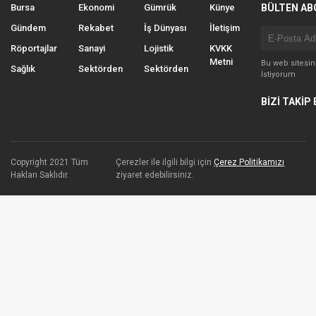
Bursa
Ekonomi
Gümrük
Künye
BÜLTEN AB
Gündem
Rekabet
İş Dünyası
İletişim
Röportajlar
Sanayi
Lojistik
KVKK
Metni
Bu web sitesi
Sağlık
Sektörden
Sektörden
İstiyorum
BİZİ TAKİP 
Copyright 2021 Tüm
Çerezler ile ilgili bilgi için
Çerez Politikamızı
Hakları Saklıdır.
ziyaret edebilirsiniz.