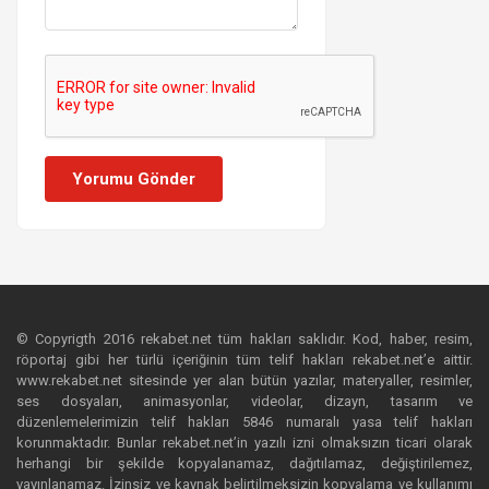
Yorumu Gönder
© Copyrigth 2016 rekabet.net tüm hakları saklıdır. Kod, haber, resim,
röportaj gibi her türlü içeriğinin tüm telif hakları rekabet.net’e aittir.
www.rekabet.net sitesinde yer alan bütün yazılar, materyaller, resimler,
ses dosyaları, animasyonlar, videolar, dizayn, tasarım ve
düzenlemelerimizin telif hakları 5846 numaralı yasa telif hakları
korunmaktadır. Bunlar rekabet.net’in yazılı izni olmaksızın ticari olarak
herhangi bir şekilde kopyalanamaz, dağıtılamaz, değiştirilemez,
yayınlanamaz. İzinsiz ve kaynak belirtilmeksizin kopyalama ve kullanımı