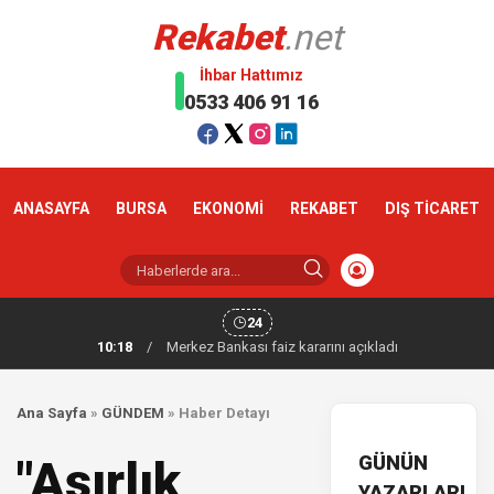
Rekabet
.net
İhbar Hattımız
0533 406 91 16
ANASAYFA
BURSA
EKONOMİ
REKABET
DIŞ TİCARET
24
10:18
/
Merkez Bankası faiz kararını açıkladı
Ana Sayfa
»
GÜNDEM
»
Haber Detayı
GÜNÜN
"Asırlık
YAZARLARI