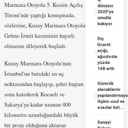
Marmara Otoyolu 5. Kesim Açılış
dünyası
2
2020'ye
Töreni'nde yaptığı konuşmada,
umutla
bakıyor
sözlerine, Kuzey Marmara Otoyolu
Gebze-İzmit kesiminin hayırlı
Dış
olmasını dileyerek başladı.
ticaret
3
açığı,
ağustosta
Kuzey Marmara Otoyolu'nun
yüzde
168 arttı
İstanbul'un batıdaki en uç
noktasından başlayıp, şehri baştan
Gümrük
alacaklarını
4
sona katederek Kocaeli ve
yapılandırmaya
ilişkin usul ve
Sakarya'ya kadar uzanan 400
esaslar bel...
kilometre uzunluğundaki büyük
Sanayi
bir proje olduğunu aktaran