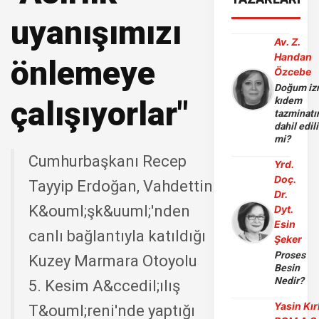
uyanışımızı
Av. Z.
Handan
önlemeye
Özcebe
Doğum iz
çalışıyorlar"
kıdem
tazminatı
dahil edili
mi?
Cumhurbaşkanı Recep
Yrd.
Doç.
Tayyip Erdoğan, Vahdettin
Dr.
K&ouml;şk&uuml;'nden
Dyt.
Esin
canlı bağlantıyla katıldığı
Şeker
Proses
Kuzey Marmara Otoyolu
Besin
Nedir?
5. Kesim A&ccedil;ılış
Yasin Kır
T&ouml;reni'nde yaptığı