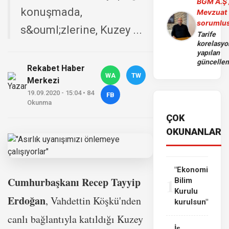
BGM A.Ş 
konuşmada,
Mevzuat
sorumlu
s&ouml;zlerine, Kuzey ...
Tarife
korelasy
yapılan
güncelle
Rekabet Haber
WA
TW
Merkezi
19.09.2020 - 15:04 • 84
FB
Okunma
ÇOK
OKUNANLAR
"Ekonomi
1
Cumhurbaşkanı Recep Tayyip
Bilim
Kurulu
Erdoğan
, Vahdettin Köşkü'nden
kurulsun"
canlı bağlantıyla katıldığı Kuzey
İş