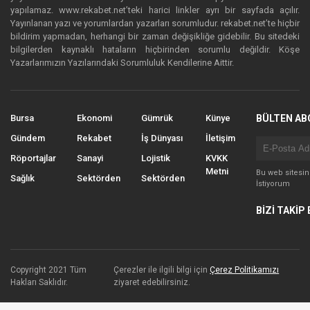
yapılamaz. www.rekabet.net’teki harici linkler ayrı bir sayfada açılır.
Yayınlanan yazı ve yorumlardan yazarları sorumludur. rekabet.net’te hiçbir
bildirim yapmadan, herhangi bir zaman değişikliğe gidebilir. Bu sitedeki
bilgilerden kaynaklı hataların hiçbirinden sorumlu değildir. Köşe
Yazarlarımızın Yazılarındaki Sorumluluk Kendilerine Aittir.
Bursa
Ekonomi
Gümrük
Künye
BÜLTEN AB
Gündem
Rekabet
İş Dünyası
İletişim
Röportajlar
Sanayi
Lojistik
KVKK
Metni
Bu web sitesi
Sağlık
Sektörden
Sektörden
İstiyorum
BİZİ TAKİP 
Copyright 2021 Tüm
Çerezler ile ilgili bilgi için
Çerez Politikamızı
Hakları Saklıdır.
ziyaret edebilirsiniz.