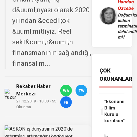
Handan
Özcebe
d&uuml;nyası olarak 2020
Doğum iz
yılından &ccedil;ok
kıdem
tazminatı
&uuml;mitliyiz. Reel
dahil edili
mi?
sekt&ouml;r&uuml;n
finansmanının sağlandığı,
finansal m...
ÇOK
OKUNANLAR
Rekabet Haber
WA
TW
Merkezi
21.12.2019 - 18:00 • 55
"Ekonomi
FB
1
Okunma
Bilim
Kurulu
kurulsun"
İş