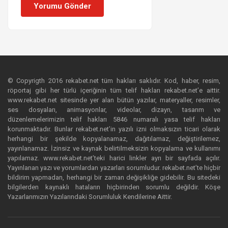
Yorumu Gönder
© Copyrigth 2016 rekabet.net tüm hakları saklıdır. Kod, haber, resim,
röportaj gibi her türlü içeriğinin tüm telif hakları rekabet.net’e aittir.
www.rekabet.net sitesinde yer alan bütün yazılar, materyaller, resimler,
ses dosyaları, animasyonlar, videolar, dizayn, tasarım ve
düzenlemelerimizin telif hakları 5846 numaralı yasa telif hakları
korunmaktadır. Bunlar rekabet.net’in yazılı izni olmaksızın ticari olarak
herhangi bir şekilde kopyalanamaz, dağıtılamaz, değiştirilemez,
yayınlanamaz. İzinsiz ve kaynak belirtilmeksizin kopyalama ve kullanımı
yapılamaz. www.rekabet.net’teki harici linkler ayrı bir sayfada açılır.
Yayınlanan yazı ve yorumlardan yazarları sorumludur. rekabet.net’te hiçbir
bildirim yapmadan, herhangi bir zaman değişikliğe gidebilir. Bu sitedeki
bilgilerden kaynaklı hataların hiçbirinden sorumlu değildir. Köşe
Yazarlarımızın Yazılarındaki Sorumluluk Kendilerine Aittir.