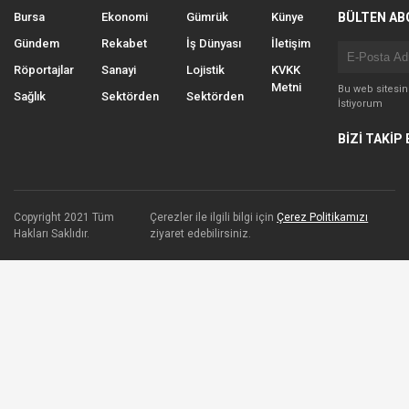
Bursa
Ekonomi
Gümrük
Künye
BÜLTEN AB
Gündem
Rekabet
İş Dünyası
İletişim
Röportajlar
Sanayi
Lojistik
KVKK
Metni
Bu web sitesi
Sağlık
Sektörden
Sektörden
İstiyorum
BİZİ TAKİP 
Copyright 2021 Tüm
Çerezler ile ilgili bilgi için
Çerez Politikamızı
Hakları Saklıdır.
ziyaret edebilirsiniz.