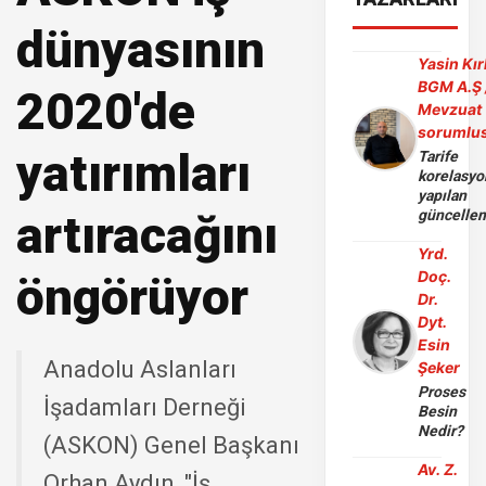
dünyasının
Yasin Kır
BGM A.Ş 
2020'de
Mevzuat
sorumlu
yatırımları
Tarife
korelasy
yapılan
artıracağını
güncelle
Yrd.
Doç.
öngörüyor
Dr.
Dyt.
Esin
Anadolu Aslanları
Şeker
Proses
İşadamları Derneği
Besin
Nedir?
(ASKON) Genel Başkanı
Av. Z.
Orhan Aydın, "İş