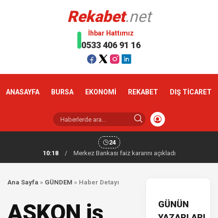
Rekabet
.net
İhbar Hattımız
0533 406 91 16
ANASAYFA
BURSA
EKONOMİ
REKABET
DIŞ TİCARET
24
10:18
/
Merkez Bankası faiz kararını açıkladı
Ana Sayfa
»
GÜNDEM
»
Haber Detayı
GÜNÜN
ASKON iş
YAZARLARI