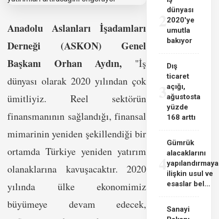
dünyası
2
2020'ye
Anadolu Aslanları İşadamları
umutla
bakıyor
Derneği (ASKON) Genel
Başkanı Orhan Aydın,
"İş
Dış
ticaret
dünyası olarak 2020 yılından çok
3
açığı,
ümitliyiz. Reel sektörün
ağustosta
yüzde
finansmanının sağlandığı, finansal
168 arttı
mimarinin yeniden şekillendiği bir
Gümrük
ortamda Türkiye yeniden yatırım
alacaklarını
4
yapılandırmaya
olanaklarına kavuşacaktır. 2020
ilişkin usul ve
esaslar bel...
yılında ülke ekonomimiz
büyümeye devam edecek,
Sanayi