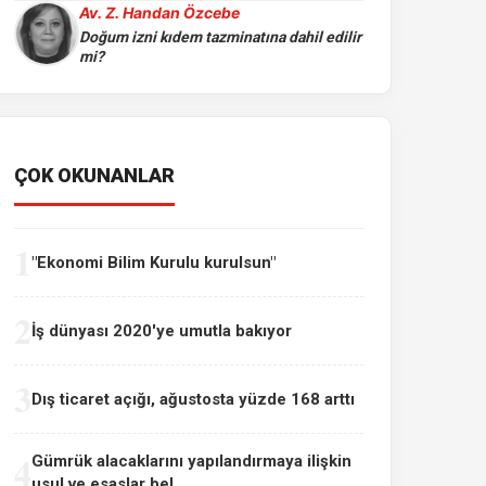
Av. Z. Handan Özcebe
Doğum izni kıdem tazminatına dahil edilir
mi?
ÇOK OKUNANLAR
1
"Ekonomi Bilim Kurulu kurulsun"
2
İş dünyası 2020'ye umutla bakıyor
3
Dış ticaret açığı, ağustosta yüzde 168 arttı
4
Gümrük alacaklarını yapılandırmaya ilişkin
usul ve esaslar bel...