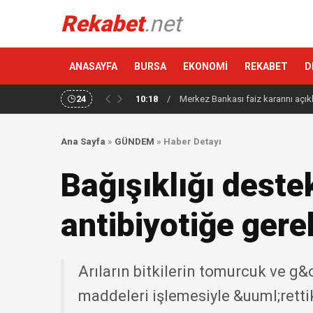
Rekabet
.net
ANASAYFA
BURSA
EKONOMİ
REKABET
D
24
10:18
/
Merkez Bankası faiz kararını açık
Ana Sayfa
»
GÜNDEM
»
Haber Detayı
Bağışıklığı deste
antibiyotiğe gere
Arıların bitkilerin tomurcuk ve g
maddeleri işlemesiyle &uuml;retti