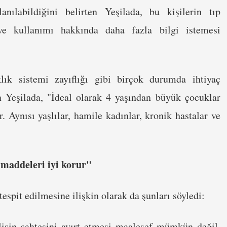
anılabildiğini belirten Yeşilada, bu kişilerin tıp
ve kullanımı hakkında daha fazla bilgi istemesi
klık sistemi zayıflığı gibi birçok durumda ihtiyaç
n Yeşilada, "İdeal olarak 4 yaşından büyük çocuklar
r. Aynısı yaşlılar, hamile kadınlar, kronik hastalar ve
 maddeleri iyi korur"
espit edilmesine ilişkin olarak da şunları söyledi:
lisin sahtesini ayırt etmesi maalesef mümkün değil.