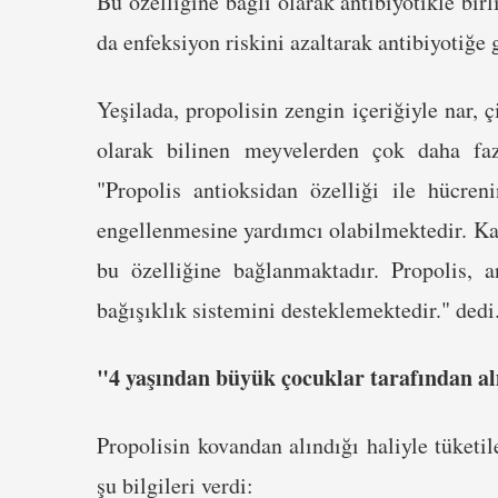
Bu özelliğine bağlı olarak antibiyotikle bir
da enfeksiyon riskini azaltarak antibiyotiğ
Yeşilada, propolisin zengin içeriğiyle nar, 
olarak bilinen meyvelerden çok daha fazl
"Propolis antioksidan özelliği ile hücre
engellenmesine yardımcı olabilmektedir. Kal
bu özelliğine bağlanmaktadır. Propolis, an
bağışıklık sistemini desteklemektedir." dedi
"4 yaşından büyük çocuklar tarafından alı
Propolisin kovandan alındığı haliyle tüketil
şu bilgileri verdi: