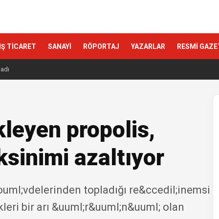
IŞ TİCARET
SANAYİ
RÖPORTAJ
YAZARLAR
RESMİ GAZE
ladı
kleyen propolis,
ksinimi azaltıyor
&ouml;vdelerinden topladığı re&ccedil;inemsi
kleri bir arı &uuml;r&uuml;n&uuml; olan